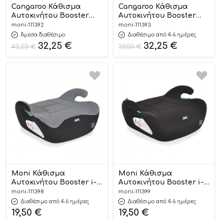
Cangaroo Κάθισμα
Cangaroo Κάθισμα
Αυτοκινήτου Booster
Αυτοκινήτου Booster
Isofix I-Swift Grey 125-
Isofix I-Swift Blue 125-
moni-111392
moni-111393
150cm 3801005152308
150cm 3801005152322
Άμεσα διαθέσιμο
Διαθέσιμο από 4-6 ημέρες
32,25
€
32,25
€
43,50
€
39,00
€
Moni Κάθισμα
Moni Κάθισμα
Αυτοκινήτου Booster i-
Αυτοκινήτου Booster i-
Size Jet Grey 125-150cm
Size Jet Black 125-150cm
moni-111398
moni-111399
3801005152155
3801005152148
Διαθέσιμο από 4-6 ημέρες
Διαθέσιμο από 4-6 ημέρες
19,50
€
19,50
€