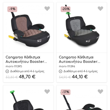
-9%
-20%
Cangaroo Κάθισμα
Cangaroo Κάθισμα
Αυτοκινήτου Booster
Αυτοκινήτου Booster
Isofix Jax Pink 125-150cm
Isofix Jax Grey 125-150cm
moni-111395
moni-111396
3801005152247
3801005152230
Διαθέσιμο από 4-6 ημέρες
Διαθέσιμο από 4-6 ημέρες
48,70
€
44,10
€
53,80
€
54,90
€
-17%