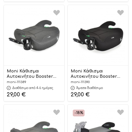
Moni Κάθισμα
Moni Κάθισμα
Αυτοκινήτου Booster
Αυτοκινήτου Booster
Isofix I-Jet Grey 125-
Isofix I-Jet Black 125-
moni-111389
moni-111390
150cm 3801005152186
150cm 3801005152179
Διαθέσιμο από 4-6 ημέρες
Άμεσα διαθέσιμο
29,00
€
29,00
€
-18%