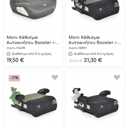
Moni Κάθισμα
Moni Κάθισμα
Αυτοκινήτου Booster i-
Αυτοκινήτου Booster i-
Size Jet Dark Grey 125-
Size Isofix Monza Grey
moni-111478
moni-110991
150cm 3801005152162
125-150cm 3801005151530
Διαθέσιμο από 4-6 ημέρες
Διαθέσιμο από 4-6 ημέρες
19,50
€
31,30
€
38,00
€
-17%