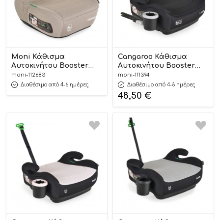
Moni Κάθισμα
Cangaroo Κάθισμα
Αυτοκινήτου Booster
Αυτοκινήτου Booster
Boost Beige 125-150cm
Isofix I-Swift Black 125-
moni-112683
moni-111394
3801005153749
150cm 3801005152292
Διαθέσιμο από 4-6 ημέρες
Διαθέσιμο από 4-6 ημέρες
48,50
€