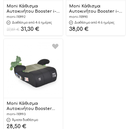
Moni Κάθισμα
Moni Κάθισμα
Αυτοκινήτου Booster i-
Αυτοκινήτου Booster i-
Size Isofix Monza Green
Size Isofix Monza Black
moni-110992
moni-110990
125-150cm 3801005151936
125-150cm 3801005151523
Διαθέσιμο από 4-6 ημέρες
Διαθέσιμο από 4-6 ημέρες
31,30
€
38,00
€
37,89
€
Moni Κάθισμα
Αυτοκινήτου Booster
Dakar Olive Green 125-
moni-110993
150cm 3801005151516
Άμεσα διαθέσιμο
28,50
€