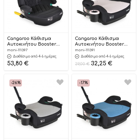
Cangaroo Κάθισμα
Cangaroo Κάθισμα
Αυτοκινήτου Booster
Αυτοκινήτου Booster
Isofix Jax Black 125-
Isofix I-Swift Pink 125-
moni-111397
moni-111391
150cm 3801005152223
150cm 3801005152315
Διαθέσιμο από 4-6 ημέρες
Διαθέσιμο από 4-6 ημέρες
53,80
€
32,25
€
39,00
€
-26%
-17%