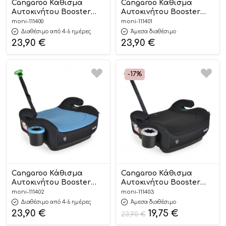
Cangaroo Κάθισμα
Cangaroo Κάθισμα
Αυτοκινήτου Booster
Αυτοκινήτου Booster
Swift Pink 125-150cm
Swift Grey 125-150cm
moni-111400
moni-111401
3801005152278
3801005152261
Διαθέσιμο από 4-6 ημέρες
Άμεσα διαθέσιμο
23,90
€
23,90
€
-17%
Cangaroo Κάθισμα
Cangaroo Κάθισμα
Αυτοκινήτου Booster
Αυτοκινήτου Booster
Swift Blue 125-150cm
Swift Black 125-150cm
moni-111402
moni-111403
3801005152285
3801005152254
Διαθέσιμο από 4-6 ημέρες
Άμεσα διαθέσιμο
23,90
€
19,75
€
23,90
€