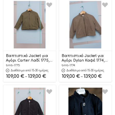
Βαπτιστικό Jacket για
Βαπτιστικό Jacket για
Αγόρι Carter Λαδί 1775,
Αγόρι Dylan Καφέ 1774,
Bambolino
Bambolino
bmb-1775
bmb-1774
Διαθέσιμο από 15-30 ημέρες
Διαθέσιμο από 15-30 ημέρες
109,00
€
139,00
€
109,00
€
139,00
€
–
–