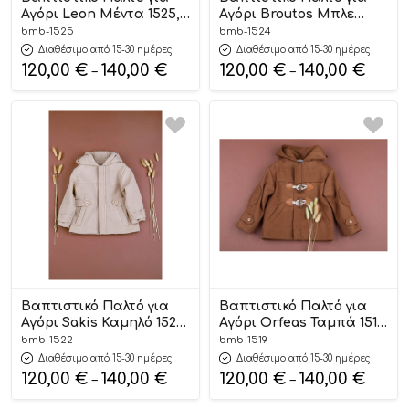
Αγόρι Leon Μέντα 1525,
Αγόρι Broutos Μπλε
Bambolino
1524, Bambolino
bmb-1525
bmb-1524
Διαθέσιμο από 15-30 ημέρες
Διαθέσιμο από 15-30 ημέρες
120,00
€
140,00
€
120,00
€
140,00
€
–
–
Βαπτιστικό Παλτό για
Βαπτιστικό Παλτό για
Αγόρι Sakis Καμηλό 1522,
Αγόρι Orfeas Ταμπά 1519,
Bambolino
Bambolino
bmb-1522
bmb-1519
Διαθέσιμο από 15-30 ημέρες
Διαθέσιμο από 15-30 ημέρες
120,00
€
140,00
€
120,00
€
140,00
€
–
–