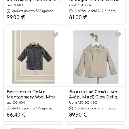
Καφέ χρώμα για Αγόρι
Ανοιχτό για Αγόρι CO-
aw-CO-005
aw-CO-102-39
CO-005, Angel Wings
102-39, Angel Wings
Διαθέσιμο από 7-12 ημέρες
Διαθέσιμο από 7-12 ημέρες
99,00
€
81,00
€
Βαπτιστικό Παλτό
Βαπτιστικό Σακάκι για
Montgomery Wool Μπλε-
Αγόρι Μπεζ Glow Delight
Γκρι για Αγόρι CO-054,
| 125.200.4200
aw-CO-054
bbm-125-200-4200
Angel Wings
Διαθέσιμο από 7-12 ημέρες
Διαθέσιμο από 7-12 ημέρες
86,40
€
89,90
€