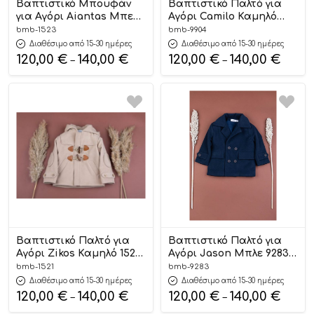
Βαπτιστικό Μπουφάν
Βαπτιστικό Παλτό για
για Αγόρι Aiantas Μπεζ
Αγόρι Camilo Καμηλό
1523, Bambolino
9904, Bambolino
bmb-1523
bmb-9904
Διαθέσιμο από 15-30 ημέρες
Διαθέσιμο από 15-30 ημέρες
120,00
€
140,00
€
120,00
€
140,00
€
–
–
Βαπτιστικό Παλτό για
Βαπτιστικό Παλτό για
Αγόρι Zikos Καμηλό 1521,
Αγόρι Jason Μπλε 9283,
Bambolino
Bambolino
bmb-1521
bmb-9283
Διαθέσιμο από 15-30 ημέρες
Διαθέσιμο από 15-30 ημέρες
120,00
€
140,00
€
120,00
€
140,00
€
–
–