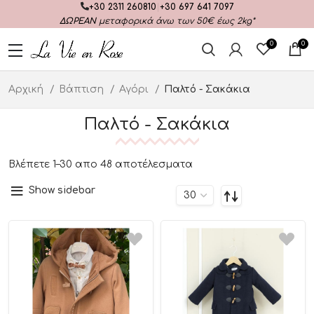
+30 2311 260810
|
+30 697 641 7097
ΔΩΡΕΑΝ
μεταφορικά άνω των 50€ έως 2kg*
0
0
Αρχική
Βάπτιση
Αγόρι
Παλτό - Σακάκια
Παλτό - Σακάκια
Βλέπετε 1–30 απο 48 αποτέλεσματα
Show sidebar