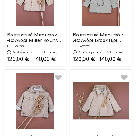
Βαπτιστικό Μπουφάν
Βαπτιστικό Μπουφάν
για Αγόρι Miller Καμηλό
για Αγόρι Brook Γκρι
9290, Bambolino
9292, Bambolino
bmb-9290
bmb-9292
Διαθέσιμο από 15-30 ημέρες
Διαθέσιμο από 15-30 ημέρες
120,00
€
140,00
€
120,00
€
140,00
€
–
–