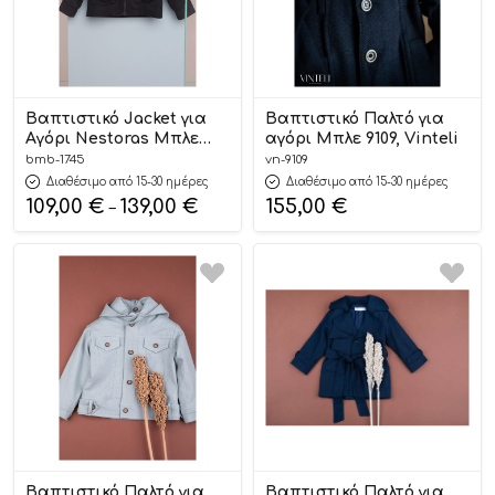
Βαπτιστικό Jacket για
Βαπτιστικό Παλτό για
Αγόρι Nestoras Μπλε
αγόρι Μπλε 9109, Vinteli
1745, Bambolino
bmb-1745
vn-9109
Διαθέσιμο από 15-30 ημέρες
Διαθέσιμο από 15-30 ημέρες
109,00
€
139,00
€
155,00
€
–
Βαπτιστικό Παλτό για
Βαπτιστικό Παλτό για