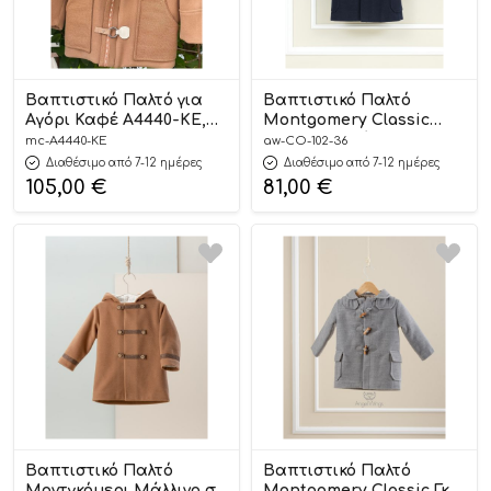
Βαπτιστικό Παλτό για
Βαπτιστικό Παλτό
Αγόρι Καφέ A4440-KE,
Montgomery Classic
Mi Chiamo
Μπλε για Αγόρι CO-102-
mc-A4440-KE
aw-CO-102-36
36, Angel Wings
Διαθέσιμο από 7-12 ημέρες
Διαθέσιμο από 7-12 ημέρες
105,00
€
81,00
€
Βαπτιστικό Παλτό
Βαπτιστικό Παλτό
Μοντγκόμερι Μάλλινο σε
Montgomery Classic Γκρι