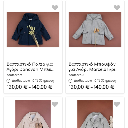
Βαπτιστικό Παλτό για
Βαπτιστικό Μπουφάν
Αγόρι Donovan Μπλε
για Αγόρι Marcelo Γκρι
9909, Bambolino
9906, Bambolino
bmb-9909
bmb-9906
Διαθέσιμο από 15-30 ημέρες
Διαθέσιμο από 15-30 ημέρες
120,00
€
140,00
€
120,00
€
140,00
€
–
–