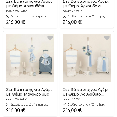
Σετ Βάπτισης για Αγόρι
Σετ Βάπτισης για Αγόρι
με Θέμα Αρκουδάκι
με Θέμα Αρκουδάκι
Μπεζ Άμμου-Λαδί 26154
Μπεζ Άμμου-Λαδί 26153
noun-26-26154
noun-26-26153
Διαθέσιμο από 7-12 ημέρες
Διαθέσιμο από 7-12 ημέρες
216,00
€
216,00
€
Σετ Βάπτισης για Αγόρι
Σετ Βάπτισης για Αγόρι
με Θέμα Μονόγραμμα
με Θέμα Λουλούδια
Offwhite-Σιέλ 26152
Εμπνευσμένο από τις
noun-26-26152
noun-26-26151
Αποχρώσεις Baby Dior
Διαθέσιμο από 7-12 ημέρες
Διαθέσιμο από 7-12 ημέρες
Λευκό-Σιέλ 26151
216,00
€
216,00
€