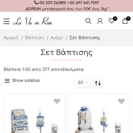
+30 2311 260810
|
+30 697 641 7097
ΔΩΡΕΑΝ
μεταφορικά άνω των 50€ έως 2kg*
0
0
Αρχική
Βάπτιση
Αγόρι
Σετ Βάπτισης
Σετ Βάπτισης
Βλέπετε 1–30 απο 377 αποτέλεσματα
Show sidebar