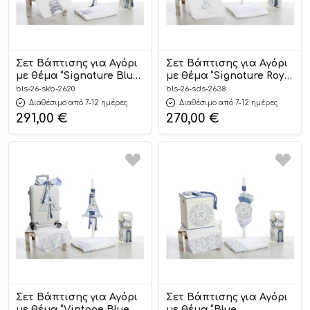
Σετ Βάπτισης για Αγόρι
Σετ Βάπτισης για Αγόρι
με θέμα “Signature Blue
με θέμα “Signature Royal
Adventure” ΣΚΒ-2620,
Gold” ΣΔΣ-2638,
bls-26-skb-2620
bls-26-sds-2638
Bellissimo
Bellissimo
Διαθέσιμο από 7-12 ημέρες
Διαθέσιμο από 7-12 ημέρες
291,00
€
270,00
€
Σετ Βάπτισης για Αγόρι
Σετ Βάπτισης για Αγόρι
με θέμα “Vintage Blue
με θέμα “Blue