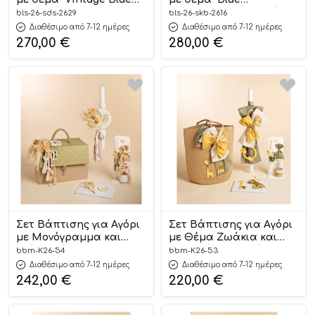
Dreams” ΣΔΣ-2629,
Monogram Heritage”
bls-26-sds-2629
bls-26-skb-2616
Bellissimo
ΣΚΒ-2616, Bellissimo
Διαθέσιμο από 7-12 ημέρες
Διαθέσιμο από 7-12 ημέρες
270,00
€
280,00
€
Σετ Βάπτισης για Αγόρι
Σετ Βάπτισης για Αγόρι
με Μονόγραμμα και
με Θέμα Ζωάκια και
Τσάντα Ιάσωνας 8τμχ
Υφασμάτινο Καλάθι
bbm-K26-54
bbm-K26-53
K26.54 SS 2026 | Baby
8τμχ K26.53 SS 2026 |
Διαθέσιμο από 7-12 ημέρες
Διαθέσιμο από 7-12 ημέρες
Bloom
Baby Bloom
242,00
€
220,00
€