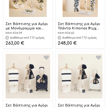
Σετ Βάπτισης για Αγόρι
Σετ Βάπτισης για Αγόρι
με Μονόγραμμα και
Τσάντα Kimonas 8τμχ
Ξύλινο Στρογγυλό Κουτί
K26.62 SS 2026 | Baby
bbm-K26-59
bbm-K26-62
8τμχ K26.59 SS 2026 |
Bloom
Διαθέσιμο από 7-12 ημέρες
Διαθέσιμο από 7-12 ημέρες
Baby Bloom
263,00
€
248,00
€
Σετ Βάπτισης για Αγόρι
Σετ Βάπτισης για Αγόρι