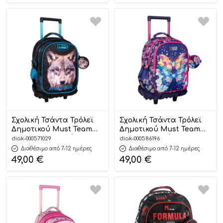
Σχολική Τσάντα Τρόλεϊ
Σχολική Τσάντα Τρόλεϊ
Δημοτικού Must Team
Δημοτικού Must Team
Wolf Hunter 3 Θήκες
Butterfly 3 Θήκες
diak-000571029
diak-000586196
(34x20x45cm)
(34x20x44cm)
Διαθέσιμο από 7-12 ημέρες
Διαθέσιμο από 7-12 ημέρες
5205698751523
5205698730252
49,00
€
49,00
€