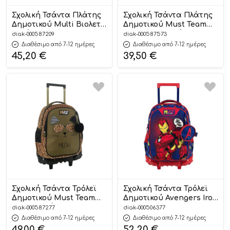
Σχολική Τσάντα Πλάτης
Σχολική Τσάντα Πλάτης
Δημοτικού Multi Βιολετί
Δημοτικού Must Team
4 Θήκες (32x26x43cm)
Cosmetics 3 Θήκες
diak-000587209
diak-000587573
5205698807237
(32x18x43cm)
Διαθέσιμο από 7-12 ημέρες
Διαθέσιμο από 7-12 ημέρες
5205698826733
45,20
€
39,50
€
Σχολική Τσάντα Τρόλεϊ
Σχολική Τσάντα Τρόλεϊ
Δημοτικού Must Team
Δημοτικού Avengers Iron
Meow 3 Θήκες
Man Blue Must Team 3
diak-000587277
diak-000506377
(34x20x44cm)
Θήκες (34x20x44cm)
Διαθέσιμο από 7-12 ημέρες
Διαθέσιμο από 7-12 ημέρες
5205698810077
5205698825545
49,00
€
52,20
€