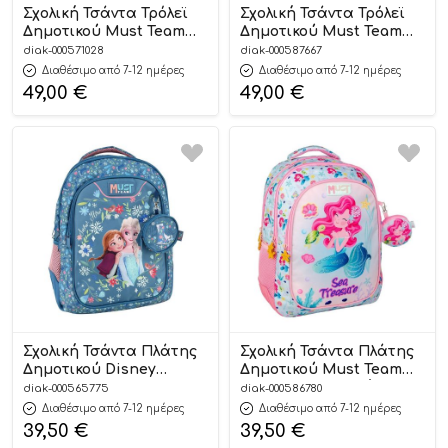
Σχολική Τσάντα Τρόλεϊ
Σχολική Τσάντα Τρόλεϊ
Δημοτικού Must Team
Δημοτικού Must Team
Wild African Lion 3
Girl And The Starfish 3
diak-000571028
diak-000587667
Θήκες (34x20x45cm)
Θήκες (34x20x44cm)
Διαθέσιμο από 7-12 ημέρες
Διαθέσιμο από 7-12 ημέρες
5205698751509
5205698829819
49,00
€
49,00
€
Σχολική Τσάντα Πλάτης
Σχολική Τσάντα Πλάτης
Δημοτικού Disney
Δημοτικού Must Team
Frozen Blue Must Team 3
Sea Treasure 3 Θήκες
diak-000565775
diak-000586780
Θήκες (32x18x43cm)
(32x18x43cm)
Διαθέσιμο από 7-12 ημέρες
Διαθέσιμο από 7-12 ημέρες
5205698806490
5205698758522
39,50
€
39,50
€