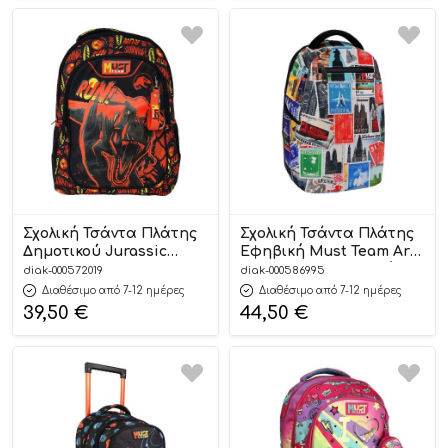
Σχολική Τσάντα Πλάτης
Σχολική Τσάντα Πλάτης
Δημοτικού Jurassic
Εφηβική Must Team Art
World Run Must Team 3
Postage Stamps 1 Θήκη
diak-000572019
diak-000586995
Θήκες (32x18x43cm)
(29x18x44cm)
Διαθέσιμο από 7-12 ημέρες
Διαθέσιμο από 7-12 ημέρες
5205698818912
5205698771309
39,50
€
44,50
€