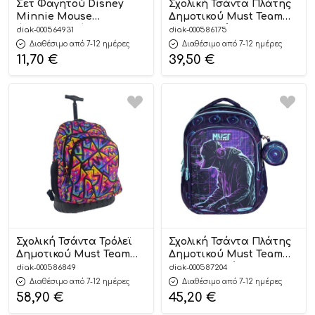
Σετ Φαγητού Disney
Σχολική Τσάντα Πλάτης
Minnie Mouse
Δημοτικού Must Team
Φαγητοδοχείο 800ml-
Bricks 3 Θήκες
diak-000564931
diak-000586175
Παγούρι Ανοξείδωτο
(32x18x43cm)
Διαθέσιμο από 7-12 ημέρες
Διαθέσιμο από 7-12 ημέρες
500ml | Must
5205698729836
11,70
€
39,50
€
5205698741432
Σχολική Τσάντα Τρόλεϊ
Σχολική Τσάντα Πλάτης
Δημοτικού Must Team
Δημοτικού Must Team
Inspiration Abstract
Multi Dj 4 Θήκες
diak-000586849
diak-000587204
Pattern 3 Θήκες
(32x26x43cm)
Διαθέσιμο από 7-12 ημέρες
Διαθέσιμο από 7-12 ημέρες
(31x24x45cm)
5205698807459
58,90
€
45,20
€
5205698759901