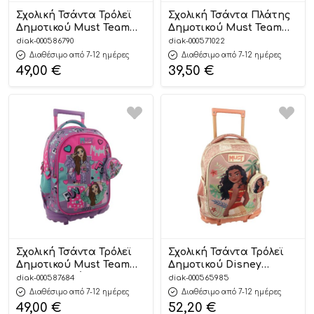
Σχολική Τσάντα Τρόλεϊ
Σχολική Τσάντα Πλάτης
Δημοτικού Must Team
Δημοτικού Must Team
Xpression Anime Boy 3
Wild African Lion 3
diak-000586790
diak-000571022
Θήκες (34x20x45cm)
Θήκες (32x18x43cm)
Διαθέσιμο από 7-12 ημέρες
Διαθέσιμο από 7-12 ημέρες
5205698758720
5205698728747
49,00
€
39,50
€
Σχολική Τσάντα Τρόλεϊ
Σχολική Τσάντα Τρόλεϊ
Δημοτικού Must Team
Δημοτικού Disney
Besties 3 Θήκες
Vaiana 2 Orange Must
diak-000587684
diak-000565985
(34x20x44cm)
Team 3 Θήκες
Διαθέσιμο από 7-12 ημέρες
Διαθέσιμο από 7-12 ημέρες
5205698830174
(34x20x44cm)
49,00
€
52,20
€