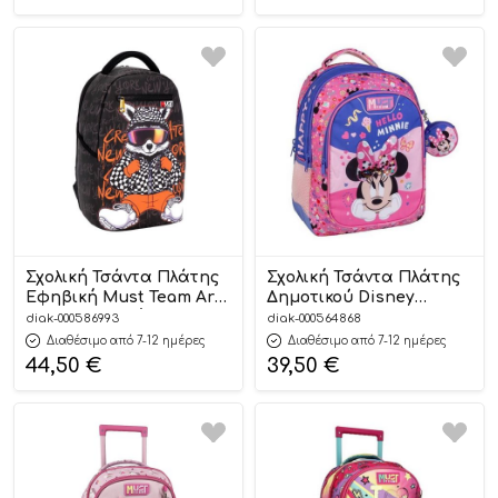
5205698825583
Σχολική Τσάντα Πλάτης
Σχολική Τσάντα Πλάτης
Εφηβική Must Team Art
Δημοτικού Disney
Cool Bear 1 Θήκη
Minnie Mouse Besties
diak-000586993
diak-000564868
(29x18x44cm)
Forever Must Team 3
Διαθέσιμο από 7-12 ημέρες
Διαθέσιμο από 7-12 ημέρες
5205698771262
Θήκες (32x18x43cm)
44,50
€
39,50
€
5205698729638