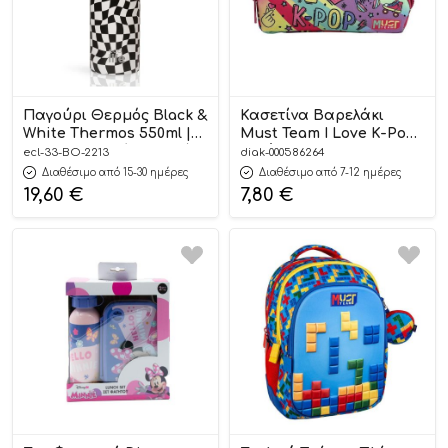
Παγούρι Θερμός Black &
Κασετίνα Βαρελάκι
White Thermos 550ml |
Must Team I Love K-Pop
Με Εσωτερικό Καλαμάκι
2 Θήκες (21x6x9cm)
ecl-33-BO-2213
diak-000586264
– Ecolife
5205698731631
Διαθέσιμο από 15-30 ημέρες
Διαθέσιμο από 7-12 ημέρες
19,60
€
7,80
€