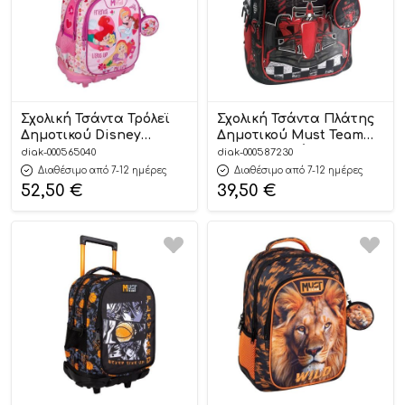
Σχολική Τσάντα Τρόλεϊ
Σχολική Τσάντα Πλάτης
Δημοτικού Disney
Δημοτικού Must Team
Princess Friends Light
Formula 3 Θήκες
diak-000565040
diak-000587230
Up My Life Must Team 3
(32x18x43cm)
Διαθέσιμο από 7-12 ημέρες
Διαθέσιμο από 7-12 ημέρες
Θήκες (34x20x44cm)
5205698807695
52,50
€
39,50
€
5205698751080