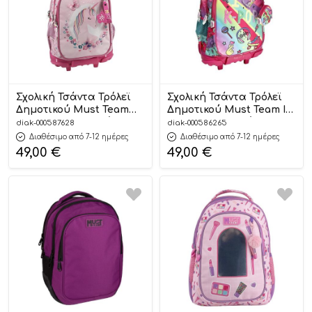
Σχολική Τσάντα Τρόλεϊ
Σχολική Τσάντα Τρόλεϊ
Δημοτικού Must Team
Δημοτικού Must Team I
Pink Unicorn 3 Θήκες
Love K-Pop 3 Θήκες
diak-000587628
diak-000586265
(34x20x44cm)
(34x20x45cm)
Διαθέσιμο από 7-12 ημέρες
Διαθέσιμο από 7-12 ημέρες
5205698828638
5205698731655
49,00
€
49,00
€