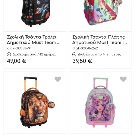
Σχολική Τσάντα Τρόλεϊ
Σχολική Τσάντα Πλάτης
Δημοτικού Must Team
Δημοτικού Must Team I
Xpression Spaceship 3
Love K-Pop 3 Θήκες
diak-000586791
diak-000586262
Θήκες (34x20x45cm)
(32x18x43cm)
Διαθέσιμο από 7-12 ημέρες
Διαθέσιμο από 7-12 ημέρες
5205698758744
5205698731594
49,00
€
39,50
€