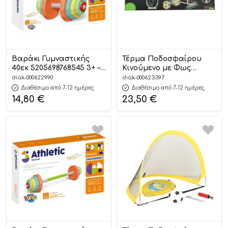
Βαράκι Γυμναστικής
Τέρμα Ποδοσφαίρου
40εκ 5205698768545 3+ –
Κινούμενο με Φως
Luna
(61,5×30,5×43,5εκ)
diak-000622990
diak-000623397
5205698831867 3+ – Luna
Διαθέσιμο από 7-12 ημέρες
Διαθέσιμο από 7-12 ημέρες
14,80
€
23,50
€