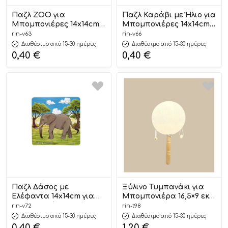
Παζλ ZOO για
Παζλ Καράβι με Ήλιο για
Μπομπονιέρες 14x14cm |
Μπομπονιέρες 14x14cm
Β63 Riniotis
Β66 Riniotis
rin-v63
rin-v66
Διαθέσιμο από 15-30 ημέρες
Διαθέσιμο από 15-30 ημέρες
0,40
€
0,40
€
Παζλ Δάσος με
Ξύλινο Τυμπανάκι για
Ελέφαντα 14x14cm για
Μπομπονιέρα 16,5×9 εκ |
Μπομπονιέρες | Β72
Τ98 Riniotis
rin-v72
rin-t98
Riniotis
Διαθέσιμο από 15-30 ημέρες
Διαθέσιμο από 15-30 ημέρες
0,40
€
1,20
€