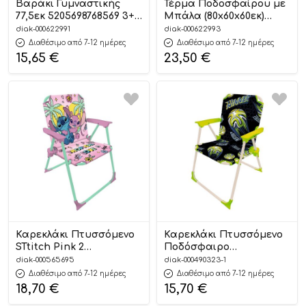
Βαράκι Γυμναστικής
Τέρμα Ποδοσφαίρου με
77,5εκ 5205698768569 3+ –
Μπάλα (80x60x60εκ)
Luna
5205698768606 – Luna
diak-000622991
diak-000622993
Διαθέσιμο από 7-12 ημέρες
Διαθέσιμο από 7-12 ημέρες
15,65
€
23,50
€
Καρεκλάκι Πτυσσόμενο
Καρεκλάκι Πτυσσόμενο
STtitch Pink 2
Ποδόσφαιρο
(38x27x50εκ) |
(38x32x52εκ.) |
diak-000565695
diak-000490323-1
5205698802904
5205698772108
Διαθέσιμο από 7-12 ημέρες
Διαθέσιμο από 7-12 ημέρες
18,70
€
15,70
€