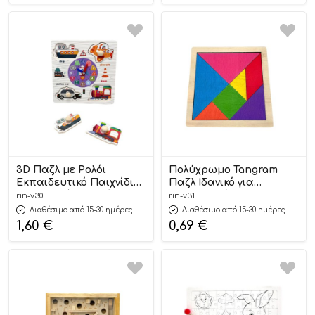
3D Παζλ με Ρολόι
Πολύχρωμο Tangram
Εκπαιδευτικό Παιχνίδι
Παζλ Ιδανικό για
για Παιδιά Ιδανικό για
Μπομπονιέρες
rin-v30
rin-v31
Μπομπονιέρες
Βάπτισης & Πάρτι
Διαθέσιμο από 15-30 ημέρες
Διαθέσιμο από 15-30 ημέρες
Βάπτισης 14,5×14,5cm |
11x11cm | Β31 Riniotis
1,60
€
0,69
€
Β30 Riniotis