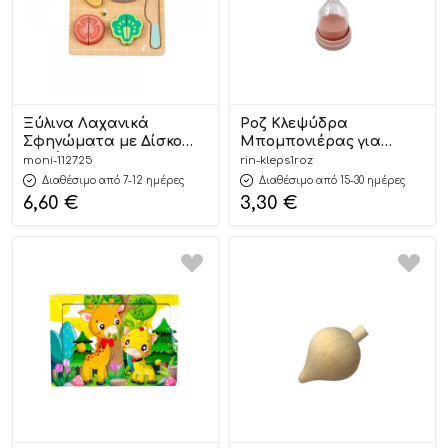
Ξύλινα Λαχανικά
Ροζ Κλεψύδρα
Σφηνώματα με Δίσκο
Μπομπονιέρας για
Κοπής HP020
Διακόσμηση 4,2x10cm |
moni-112725
rin-kleps1roz
6976831551445 12m+ – Hi
ΚΛΕΨ1ΡΟΖ Riniotis
Διαθέσιμο από 7-12 ημέρες
Διαθέσιμο από 15-30 ημέρες
Pando
6,60
€
3,30
€