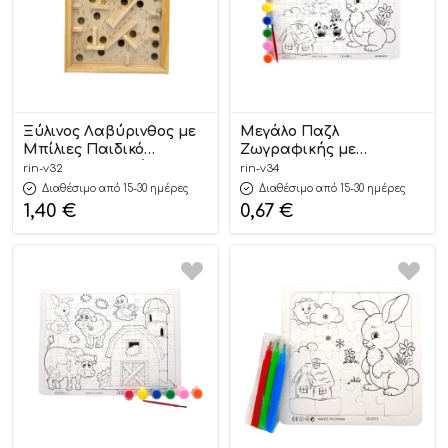
Ξύλινος Λαβύρινθος με
Μεγάλο Παζλ
Μπίλιες Παιδικό
Ζωγραφικής με
Παιχνίδι Δεξιοτήτων
Νερομπογιές–Για
rin-v32
rin-v34
11x11cm | Β32 Riniotis
Μπομπονιέρες &
Διαθέσιμο από 15-30 ημέρες
Διαθέσιμο από 15-30 ημέρες
Παιδικά Πάρτι 21x28cm |
1,40
€
0,67
€
Β34 Riniotis