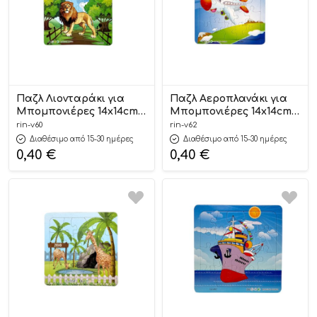
Παζλ Λιονταράκι για
Παζλ Αεροπλανάκι για
Μπομπονιέρες 14x14cm
Μπομπονιέρες 14x14cm |
Β60 | Riniotis
Β62 Riniotis
rin-v60
rin-v62
Διαθέσιμο από 15-30 ημέρες
Διαθέσιμο από 15-30 ημέρες
0,40
€
0,40
€