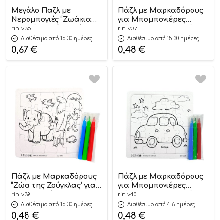
Μεγάλο Παζλ με
Πάζλ με Μαρκαδόρους
Νερομπογιές “Ζωάκια
για Μπομπονιέρες
της Φάρμας”–Δωράκι
Βάπτισης & Παιδικά
rin-v35
rin-v37
για Μπομπονιέρες
Δωράκια 14x14cm | Β37
Διαθέσιμο από 15-30 ημέρες
Διαθέσιμο από 15-30 ημέρες
21x28cm | Β35 Riniotis
Riniotis
0,67
€
0,48
€
Πάζλ με Μαρκαδόρους
Πάζλ με Μαρκαδόρους
“Ζώα της Ζούγκλας” για
για Μπομπονιέρες
Μπομπονιέρες
Βάπτισης & Παιδικά
rin-v39
rin v40
Βάπτισης & Παιδικά
Δώρα 14x14cm | Β40
Διαθέσιμο από 15-30 ημέρες
Διαθέσιμο από 4-6 ημέρες
Δώρα 14x14cm | Β39
Riniotis
0,48
€
0,48
€