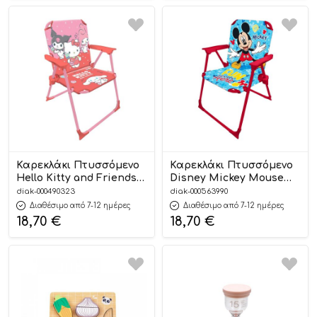
Καρεκλάκι Πτυσσόμενο
Καρεκλάκι Πτυσσόμενο
Hello Kitty and Friends
Disney Mickey Mouse
(38x38x50εκ.) |
(38x27x53εκ.) |
diak-000490323
diak-000563990
5205698836015
5205698634024
Διαθέσιμο από 7-12 ημέρες
Διαθέσιμο από 7-12 ημέρες
18,70
€
18,70
€