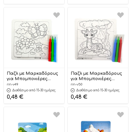
Riniotis
Παζλ με Μαρκαδόρους
Παζλ με Μαρκαδόρους
για Μπομπονιέρες
για Μπομπονιέρες
14x14cm | Β49 Riniotis
14x14cm | Β50 Riniotis
rin-v49
rin-v50
Διαθέσιμο από 15-30 ημέρες
Διαθέσιμο από 15-30 ημέρες
0,48
€
0,48
€