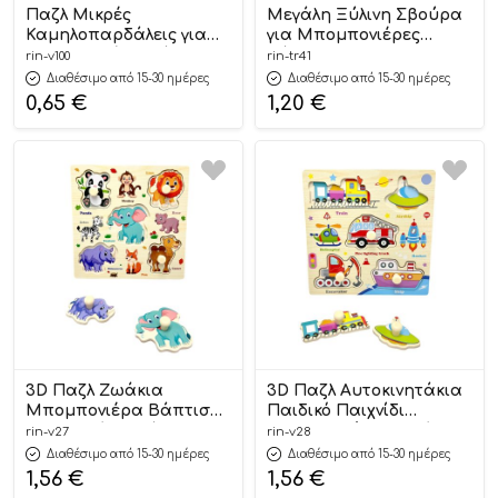
Παζλ Μικρές
Μεγάλη Ξύλινη Σβούρα
Καμηλοπαρδάλεις για
για Μπομπονιέρες
Μπομπονιέρα Βάπτισης
Βάπτισης 6,5×4,5cm |
rin-v100
rin-tr41
14,7×10,8cm | Β100 Riniotis
ΤΡ41 Riniotis
Διαθέσιμο από 15-30 ημέρες
Διαθέσιμο από 15-30 ημέρες
0,65
€
1,20
€
3D Παζλ Ζωάκια
3D Παζλ Αυτοκινητάκια
Μπομπονιέρα Βάπτισης
Παιδικό Παιχνίδι
& Παιδικό Δωράκι
Κατασκευής Ιδανικό για
rin-v27
rin-v28
14,5×14,5cm | Β27 Riniotis
Μπομπονιέρες
Διαθέσιμο από 15-30 ημέρες
Διαθέσιμο από 15-30 ημέρες
Βάπτισης 14,5×14,5cm |
1,56
€
1,56
€
Β28 Riniotis