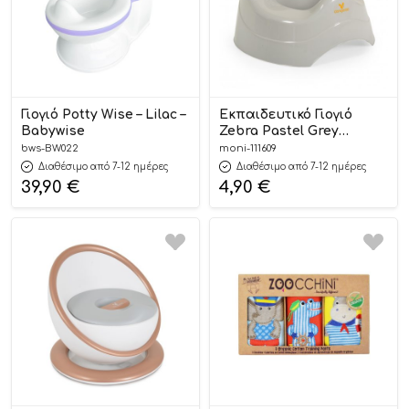
Γιογιό Potty Wise – Lilac –
Εκπαιδευτικό Γιογιό
Babywise
Zebra Pastel Grey
3800146271596 12m+ –
bws-BW022
moni-111609
Cangaroo
Διαθέσιμο από 7-12 ημέρες
Διαθέσιμο από 7-12 ημέρες
39,90
€
4,90
€