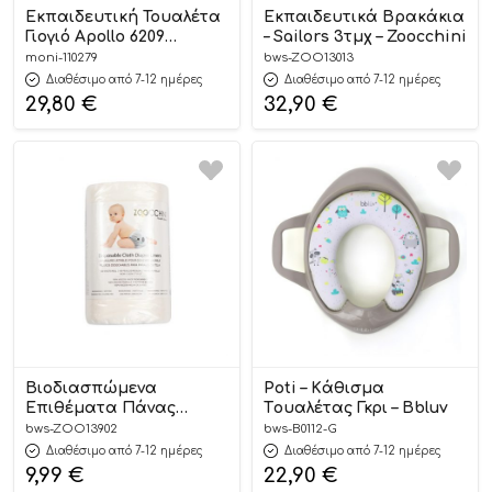
Εκπαιδευτική Τουαλέτα
Εκπαιδευτικά Βρακάκια
Γιογιό Apollo 6209
– Sailors 3τμχ – Zoocchini
3800146270223 12m+ –
moni-110279
bws-ZOO13013
Cangaroo
Διαθέσιμο από 7-12 ημέρες
Διαθέσιμο από 7-12 ημέρες
29,80
€
32,90
€
Βιοδιασπώμενα
Poti – Kάθισμα
Επιθέματα Πάνας
Tουαλέτας Γκρι – Bbluv
(100τμχ) – Zoocchini
bws-ZOO13902
bws-B0112-G
Διαθέσιμο από 7-12 ημέρες
Διαθέσιμο από 7-12 ημέρες
9,99
€
22,90
€