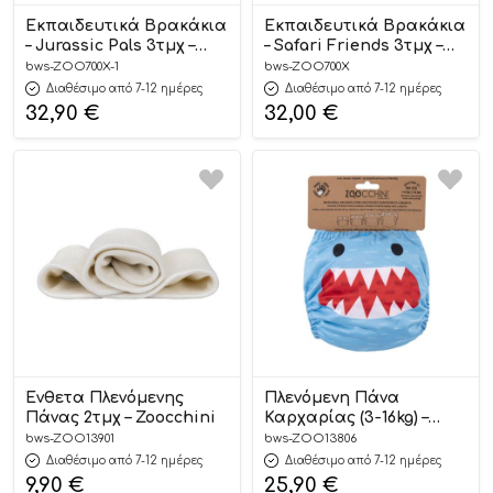
Εκπαιδευτικά Βρακάκια
Εκπαιδευτικά Βρακάκια
– Jurassic Pals 3τμχ –
– Safari Friends 3τμχ –
Zoocchini
Zoocchini
bws-ZOO700X-1
bws-ZOO700X
Διαθέσιμο από 7-12 ημέρες
Διαθέσιμο από 7-12 ημέρες
32,90
€
32,00
€
Ένθετα Πλενόμενης
Πλενόμενη Πάνα
Πάνας 2τμχ – Zoocchini
Καρχαρίας (3-16kg) –
Zoocchini
bws-ZOO13901
bws-ZOO13806
Διαθέσιμο από 7-12 ημέρες
Διαθέσιμο από 7-12 ημέρες
9,90
€
25,90
€