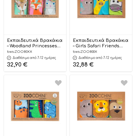
Εκπαιδευτικά Βρακάκια
Εκπαιδευτικά Βρακάκια
– Woodland Princesses
– Girls Safari Friends
3τμχ – Zoocchini
3τμχ – Zoocchini
bws-ZOO80XX
bws-ZOO800X
Διαθέσιμο από 7-12 ημέρες
Διαθέσιμο από 7-12 ημέρες
32,90
€
32,88
€