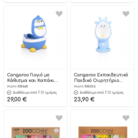
Cangaroo Γιογιό με
Cangaroo Εκπαιδευτικό
Κάθισμα και Καπάκι
Παιδικό Ουρητήριο
Riko Blue 3800146267421
Masai Blue
moni-108660
moni-108656
3800146267445
Διαθέσιμο από 7-12 ημέρες
Διαθέσιμο από 7-12 ημέρες
29,00
€
23,90
€