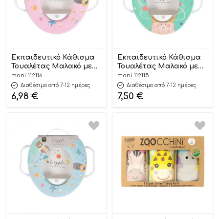
Εκπαιδευτικό Κάθισμα
Εκπαιδευτικό Κάθισμα
Τουαλέτας Μαλακό με
Τουαλέτας Μαλακό με
Λαβές Wiggle Pink
Λαβές Wiggle Green
moni-112116
moni-112115
3800146272265 18m+ –
3800146272272 18m+ –
Διαθέσιμο από 7-12 ημέρες
Διαθέσιμο από 7-12 ημέρες
Moni
Moni
6,98
€
7,50
€