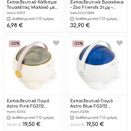
Εκπαιδευτικό Κάθισμα
Εκπαιδευτικά Βρακάκια
Τουαλέτας Μαλακό με
– Zoo Friends 3τμχ –
Λαβές Wiggle Blue
Zoocchini
moni-112117
bws-ZOO13014
3800146272258 18m+ –
Διαθέσιμο από 7-12 ημέρες
Διαθέσιμο από 7-12 ημέρες
Moni
6,98
€
32,90
€
-32%
-32%
Εκπαιδευτικό Γιογιό
Εκπαιδευτικό Γιογιό
Astro Pink FG3112
Astro Blue FG3112
3800146272142 12m+ –
3800146272135 12m+ –
moni-112113
moni-112114
Cangaroo
Cangaroo
Διαθέσιμο από 7-12 ημέρες
Διαθέσιμο από 7-12 ημέρες
19,50
€
19,50
€
28,50
€
28,50
€