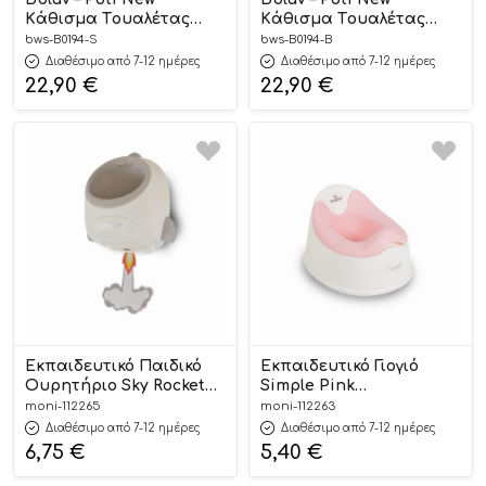
Kάθισμα Tουαλέτας
Kάθισμα Tουαλέτας
Sand
Navy
bws-B0194-S
bws-B0194-B
Διαθέσιμο από 7-12 ημέρες
Διαθέσιμο από 7-12 ημέρες
22,90
€
22,90
€
Εκπαιδευτικό Παιδικό
Εκπαιδευτικό Γιογιό
Ουρητήριο Sky Rocket
Simple Pink
Grey 3800146271879 12m+ –
3800146271831 12m+ –
moni-112265
moni-112263
Cangaroo
Cangaroo
Διαθέσιμο από 7-12 ημέρες
Διαθέσιμο από 7-12 ημέρες
6,75
€
5,40
€