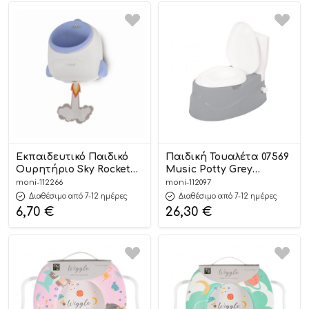
Εκπαιδευτικό Παιδικό
Παιδική Τουαλέτα 07569
Ουρητήριο Sky Rocket
Music Potty Grey
Blue 3800146271886 12m+ –
8693461105562 18m+ –
moni-112266
moni-112097
Cangaroo
Pilsan
Διαθέσιμο από 7-12 ημέρες
Διαθέσιμο από 7-12 ημέρες
6,70
€
26,30
€