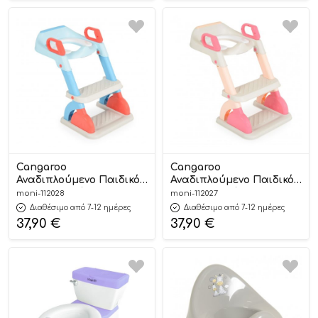
Cangaroo
Cangaroo
Αναδιπλούμενο Παιδικό
Αναδιπλούμενο Παιδικό
Γιο-Γιο Σκαλάκι
Γιο-Γιο Σκαλάκι
moni-112028
moni-112027
Τουαλέτας Murray Blue
Τουαλέτας Murray Pink
Διαθέσιμο από 7-12 ημέρες
Διαθέσιμο από 7-12 ημέρες
18m+ 3800146271749 –
18m+ 3800146271756 –
37,90
€
37,90
€
Cangaroo
Cangaroo