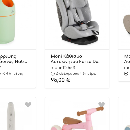
όρριψης
Moni Κάθισμα
Mo
άσινος Nubbi
Αυτοκινήτου Forza Dark
Αυ
iene Basket
Grey 40-150cm
Bo
2
moni-112688
mo
279 –
3801005153725
38
από 4-6 ημέρες
Διαθέσιμο από 4-6 ημέρες
95,00
€