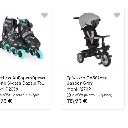
τίνια Αυξομειούμενα
Τρίκυκλο Ποδήλατο
line Skates Dazzle Teal
Jasper Grey
(38-41) 3800146229467 –
3800146232023 – Byox
ni-112088
moni-112709
ox
Διαθέσιμο από 4-6 ημέρες
Διαθέσιμο από 4-6 ημέρες
,70
€
113,90
€