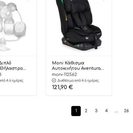
Διπλό
Moni Κάθισμα
 Θήλαστρο
Αυτοκινήτου Aventura
1 XN-D254
40-150cm Black
3
moni-112562
920
3801005153633
από 4-6 ημέρες
Διαθέσιμο από 4-6 ημέρες
121,90
€
1
2
3
4
…
26