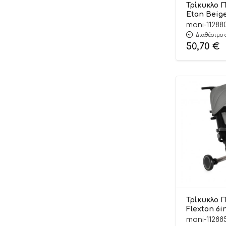
Τρίκυκλο 
Etan Beig
3800146232
moni-11288
Byox
Διαθέσιμο 
50,70
€
Τρίκυκλο 
Flexton 6i
3800146232
moni-11288