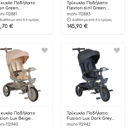
ίκυκλο Ποδήλατο
Τρίκυκλο Ποδήλατο
an Green
Flexton 6in1 Green
00146232047 12m+ –
3800146232030 6m+ –
ni-112881
moni-112883
ox
Byox
Διαθέσιμο από 4-6 ημέρες
Διαθέσιμο από 4-6 ημέρες
0,70
€
145,90
€
ίκυκλο Ποδήλατο
Τρίκυκλο Ποδήλατο
sion Lux Beige
Fusion Lux Dark Grey
00146232078 5m+ –
3800146232108 5m+ –
ni-112940
moni-112942