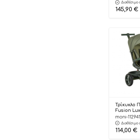
Byox
Διαθέσιμο 
145,90
€
Τρίκυκλο 
Fusion Lu
3800146232
moni-11294
Διαθέσιμο 
114,00
€