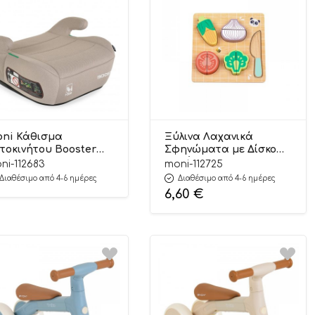
ni Κάθισμα
Ξύλινα Λαχανικά
τοκινήτου Booster
Σφηνώματα με Δίσκο
ost Beige 125-150cm
Κοπής HP020
ni-112683
moni-112725
01005153749
6976831551445 12m+ – Hi
Διαθέσιμο από 4-6 ημέρες
Διαθέσιμο από 4-6 ημέρες
Pando
6,60
€