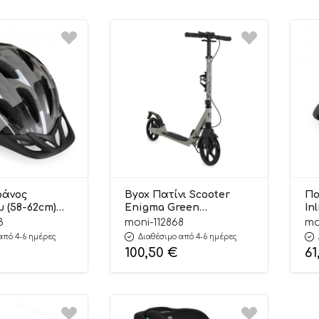
ράνος
Byox Πατίνι Scooter
Πα
 (58-62cm)
Enigma Green
In
L
3801005300167 8+
L 
3
moni-112868
mo
280 – Byox
By
από 4-6 ημέρες
Διαθέσιμο από 4-6 ημέρες
100,50
€
61