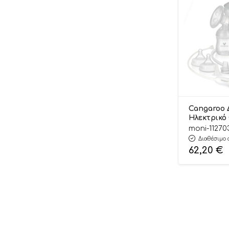
Cangaroo 
Ηλεκτρικό
Grace 2σε
moni-11270
3800146272
Διαθέσιμο 
62,20
€