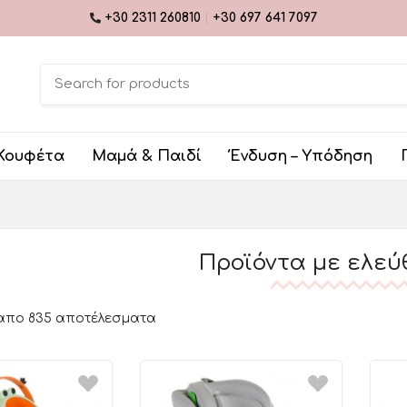
+30 2311 260810
|
+30 697 641 7097
Κουφέτα
Μαμά & Παιδί
Ένδυση – Υπόδηση
Προϊόντα με ελεύ
 απο 835 αποτέλεσματα