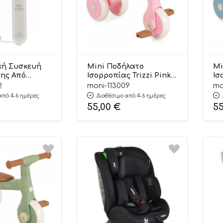
κή Συσκευή
Mini Ποδήλατο
Mi
ης Από
Ισορροπίας Trizzi Pink
Ισ
τα Εντόμων
3801005300426 12m+ –
12
2
moni-113009
mo
3800146273934
Byox
By
από 4-6 ημέρες
Διαθέσιμο από 4-6 ημέρες
roo
55,00
€
5