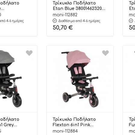
Ποδήλατο
Τρίκυκλο Ποδήλατο
Τρ
e
Etan Blue 3800146232061
Et
054 12m+ –
12m+ – Byox
38
0
moni-112882
mo
By
από 4-6 ημέρες
Διαθέσιμο από 4-6 ημέρες
50,70
€
5
Ποδήλατο
Τρίκυκλο Ποδήλατο
Τρ
n1 Grey
Flexton 6in1 Pink
Fu
085 6m+ –
3800146232092 6m+ –
38
5
moni-112884
mo