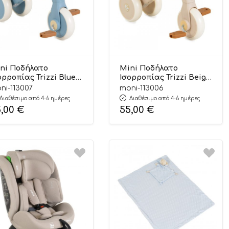
ni Ποδήλατο
Mini Ποδήλατο
ορροπίας Trizzi Blue
Ισορροπίας Trizzi Beige
m+ 3801005300433 –
12m+ 3801005300457 –
ni-113007
moni-113006
ox
Byox
Διαθέσιμο από 4-6 ημέρες
Διαθέσιμο από 4-6 ημέρες
5,00
€
55,00
€