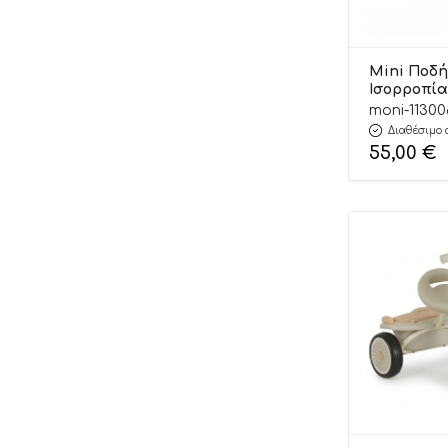
Mini Ποδή
Ισορροπίας
12m+ 38010
moni-11300
Byox
Διαθέσιμο 
55,00
€