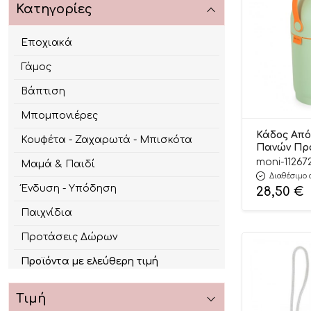
Κατηγορίες
Εποχιακά
Γάμος
Βάπτιση
Μπομπονιέρες
Κάδος Απ
Κουφέτα - Ζαχαρωτά - Μπισκότα
Πανών Πρ
Green Hyg
moni-11267
Μαμά & Παιδί
3800146273
Διαθέσιμο 
Cangaroo
Ένδυση - Υπόδηση
28,50
€
Παιχνίδια
Προτάσεις Δώρων
Προϊόντα με ελεύθερη τιμή
Τιμή