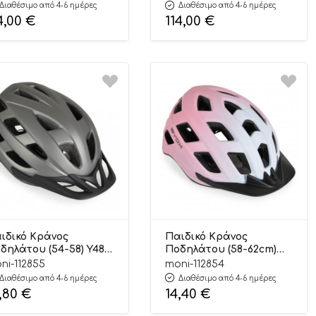
ox
Byox
Διαθέσιμο από 4-6 ημέρες
Διαθέσιμο από 4-6 ημέρες
4,00
€
114,00
€
ιδικό Κράνος
Παιδικό Κράνος
δηλάτου (54-58) Y48
Ποδηλάτου (58-62cm)
ey 3801005300303 –
Y41 Pink 3801005300297 –
ni-112855
moni-112854
ox
Byox
Διαθέσιμο από 4-6 ημέρες
Διαθέσιμο από 4-6 ημέρες
,80
€
14,40
€