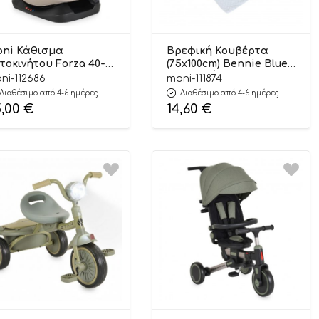
ni Κάθισμα
Bρεφική Κουβέρτα
τοκινήτου Forza 40-
(75x100cm) Bennie Blue
0cm Beige
με Παιχνίδι
ni-112686
moni-111874
01005153718
3800146271435 –
Διαθέσιμο από 4-6 ημέρες
Διαθέσιμο από 4-6 ημέρες
Cangaroo
5,00
€
14,60
€