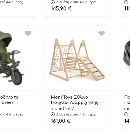
Byox
By
από 4-6 ημέρες
Διαθέσιμο από 4-6 ημέρες
145,90
€
11
Ποδήλατο
Moni Toys Ξύλινο
Πα
x Green
Παιχνίδι Αναρρίχησης
Πο
115 5m+ – Byox
Little Gym Children`s
Gr
1
moni-112917
mo
Play Center BPD773
By
από 4-6 ημέρες
Διαθέσιμο από 4-6 ημέρες
3801005602919
161,00
€
14