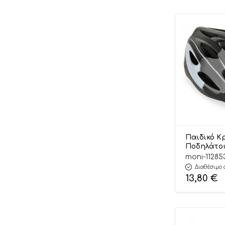
Παιδικό Κ
Ποδηλάτου
Y02 Black 
moni-11285
3801005300
Διαθέσιμο 
13,80
€