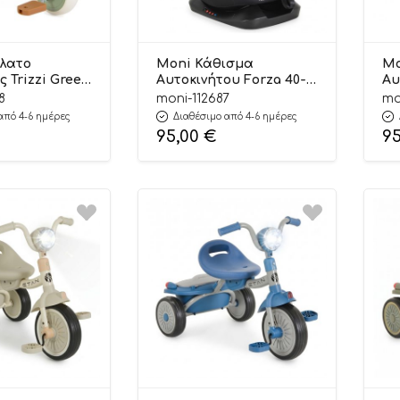
λατο
Moni Κάθισμα
Mo
 Trizzi Green
Αυτοκινήτου Forza 40-
Αυ
05300440 –
150cm Black
15
8
moni-112687
mo
3801005153701
38
από 4-6 ημέρες
Διαθέσιμο από 4-6 ημέρες
95,00
€
9