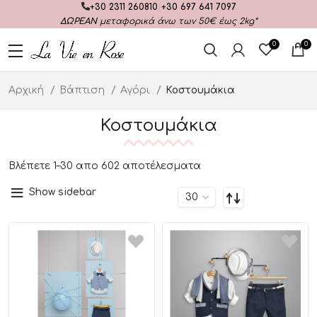
+30 2311 260810
|
+30 697 641 7097
ΔΩΡΕΑΝ
μεταφορικά άνω των 50€ έως 2kg*
0
0
Αρχική
Βάπτιση
Αγόρι
Κοστουμάκια
Κοστουμάκια
Βλέπετε 1–30 απο 602 αποτέλεσματα
Show sidebar