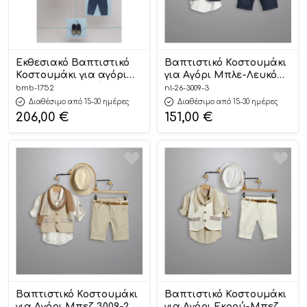
Εκθεσιακό Βαπτιστικό
Βαπτιστικό Κοστουμάκι
Κοστουμάκι για αγόρι
για Αγόρι Μπλε-Λευκό
Savvas Μπλε-Σιέλ 1752,
3009-3, New Life
bmb-1752
nl-26-3009-3
Bambolino
Διαθέσιμο από 15-30 ημέρες
Διαθέσιμο από 15-30 ημέρες
206,00
€
151,00
€
Βαπτιστικό Κοστουμάκι
Βαπτιστικό Κοστουμάκι
για Αγόρι Μπεζ 3009-2,
για Αγόρι Εκρού-Μπεζ