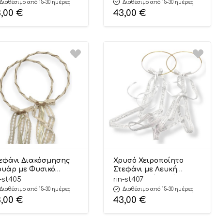
Διαθέσιμο από 15-30 ημέρες
Διαθέσιμο από 15-30 ημέρες
3,00
€
43,00
€
εφάνι Διακόσμησης
Χρυσό Χειροποίητο
ουάρ με Φυσικό
Στεφάνι με Λευκή
οινί–Elegant &
Βαμβακερή Σατέν
n-st405
rin-st407
ntage Στολισμός |
Κορδέλα–Διακοσμητικό
Διαθέσιμο από 15-30 ημέρες
Διαθέσιμο από 15-30 ημέρες
405 Riniotis
Στολισμού | ΣΤ407
3,00
€
43,00
€
Riniotis