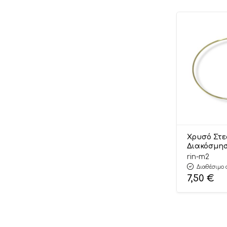
Χρυσό Στε
Διακόσμη
Διακοσμητ
rin-m2
για Γάμο 
Διαθέσιμο 
19cm Μ2 | 
7,50
€