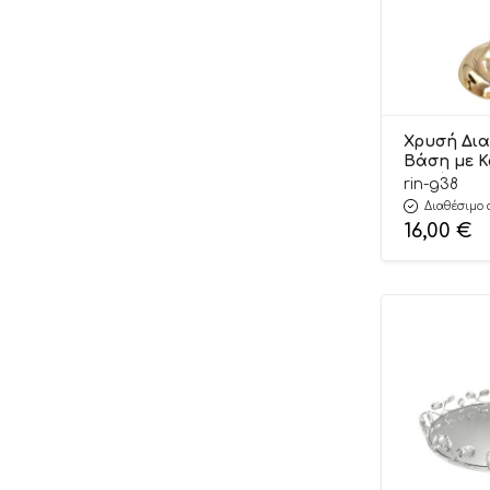
Χρυσή Δια
Βάση με 
Μεγάλη Γυ
rin-g38
Διακόσμησ
Διαθέσιμο 
Γ38 Riniot
16,00
€