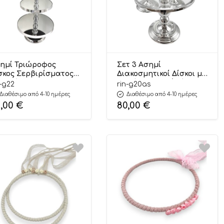
ημί Τριώροφος
Σετ 3 Ασημί
σκος Σερβιρίσματος
Διακοσμητικοί Δίσκοι με
Διακόσμησης με
Γυαλί–Πολυτελή Δίσκια
n-g22
rin-g20as
θρέφτη | Γ22 Riniotis
Διακόσμησης | Γ20ΑΣ
Διαθέσιμο από 4-10 ημέρες
Διαθέσιμο από 4-10 ημέρες
Riniotis
2,00
€
80,00
€