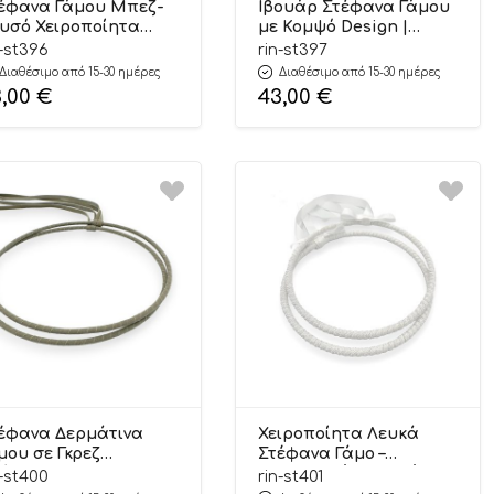
έφανα Γάμου Μπεζ-
Ιβουάρ Στέφανα Γάμου
υσό Χειροποίητα
με Κομψό Design |
xury Wedding
ΣΤ397 Riniotis
n-st396
rin-st397
llection | ΣΤ396
Διαθέσιμο από 15-30 ημέρες
Διαθέσιμο από 15-30 ημέρες
niotis
3,00
€
43,00
€
έφανα Δερμάτινα
Χειροποίητα Λευκά
μου σε Γκρεζ
Στέφανα Γάμο –
όχρωση–Elegant
Διαχρονική Επιλογή |
n-st400
rin-st401
sign | ΣΤ400 Riniotis
ΣΤ401 Riniotis