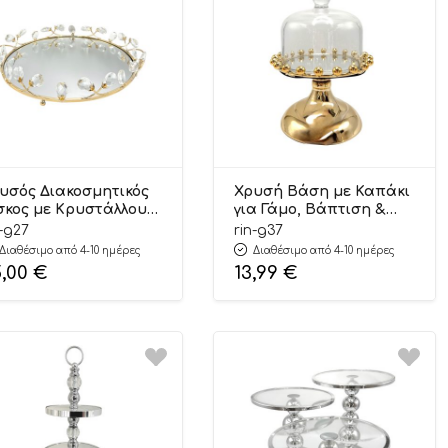
υσός Διακοσμητικός
Χρυσή Βάση με Καπάκι
σκος με Κρυστάλλους–
για Γάμο, Βάπτιση &
egant Luxury Decor
Candy Bar 15x18cm | Γ37
n-g27
rin-g37
×6,5cm | Γ27 Riniotis
Riniotis
Διαθέσιμο από 4-10 ημέρες
Διαθέσιμο από 4-10 ημέρες
5,00
€
13,99
€