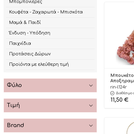
Μπομπονιέρες
Κουφέτα - Ζαχαρωτά - Μπισκότα
Μαμά & Παιδί
Ένδυση - Υπόδηση
Παιχνίδια
Προτάσεις Δώρων
Προϊόντα με ελεύθερη τιμή
Μπουκέτο
Αποξηραμέ
Φύλο
Ροζ–Διακο
rin-l124r
Κλαδιά & 
Διαθέσιμο 
70cm | Λ12
11,50
€
Τιμή
Brand