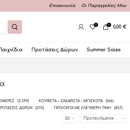
Επικοινωνία
Οι Παραγγελίες Μου
0
0
0,00
€
Παιχνίδια
Προτάσεις Δώρων
Summer Sales
μα
ΝΙΈΡΕΣ
(3.299)
ΚΟΥΦΈΤΑ – ΖΑΧΑΡΩΤΆ – ΜΠΙΣΚΌΤΑ
(166)
ΡΟΤΆΣΕΙΣ ΔΏΡΩΝ
(270)
ΠΡΟΪΌΝΤΑ ΜΕ ΕΛΕΎΘΕΡΗ ΤΙΜΉ
(837)