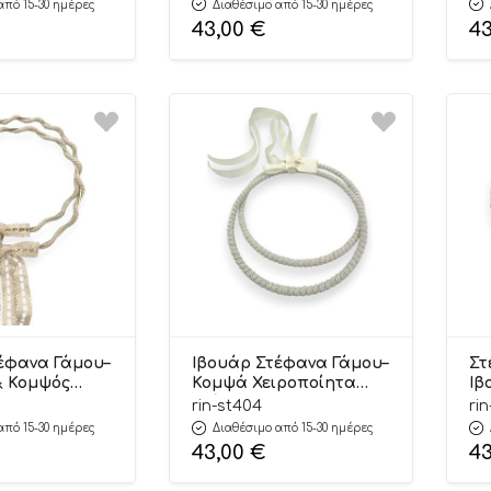
από 15-30 ημέρες
Διαθέσιμο από 15-30 ημέρες
43,00
€
4
έφανα Γάμου–
Ιβουάρ Στέφανα Γάμου–
Στ
& Κομψός
Κομψά Χειροποίητα
Ιβ
ς | ΣΤ403
Στέφανα | ΣΤ404
Σχ
rin-st404
ri
Riniotis
Vi
από 15-30 ημέρες
Διαθέσιμο από 15-30 ημέρες
ΣΤ
43,00
€
4