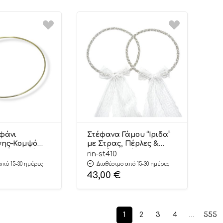
φάνι
Στέφανα Γάμου “Ίριδα”
σης–Κομψό
με Στρας, Πέρλες &
ικό Στεφάνι
Λευκή Δαντέλα
rin-st410
& Εκδηλώσεις
Χειροποίητα Στέφανα |
από 15-30 ημέρες
Διαθέσιμο από 15-30 ημέρες
Riniotis
ΣΤ410 Riniotis
43,00
€
1
2
3
4
…
555