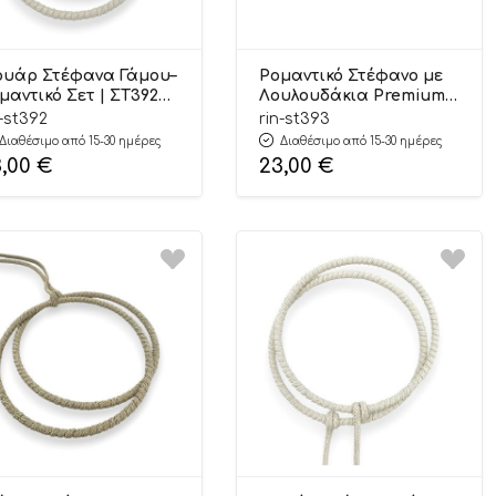
ουάρ Στέφανα Γάμου–
Ρομαντικό Στέφανο με
μαντικό Σετ | ΣΤ392
Λουλουδάκια Premium
niotis
Collection | ΣΤ393
n-st392
rin-st393
Riniotis
Διαθέσιμο από 15-30 ημέρες
Διαθέσιμο από 15-30 ημέρες
3,00
€
23,00
€