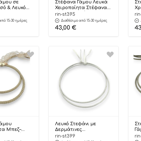
άμου σε
Στέφανα Γάμου Λευκά
Στ
σό & Λευκό
Χειροποίητα Στέφανα
Χρ
llection |
Γάμου Υψηλής
Lu
rin-st395
ri
otis
Αισθητικής | ΣΤ395
Co
από 15-30 ημέρες
Διαθέσιμο από 15-30 ημέρες
Riniotis
Ri
43,00
€
4
Γάμου
Λευκό Στεφάνι με
Στ
τα Μπεζ–
Δερμάτινες
Γά
Λουλουδάκια
Λεπτομέρειες και
Απ
rin-st399
ri
α | ΣΤ398
Πέρλες | ΣΤ399 Riniotis
De