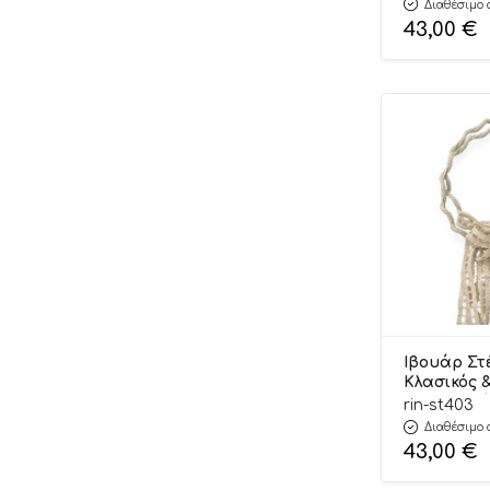
Διαθέσιμο 
Riniotis
43,00
€
Ιβουάρ Στ
Κλασικός 
Σχεδιασμό
rin-st403
Riniotis
Διαθέσιμο 
43,00
€