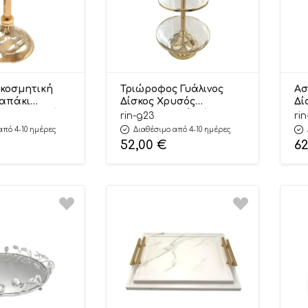
κοσμητική
Τριώροφος Γυάλινος
Ασ
Καπάκι
Δίσκος Χρυσός
Δί
άλινο Δοχείο
Διακοσμητική Βάση
& 
rin-g23
ri
ης 15x23cm |
Σερβιρίσματος | Γ23
Κα
από 4-10 ημέρες
Διαθέσιμο από 4-10 ημέρες
is
Riniotis
52,00
€
6