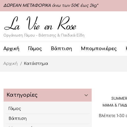
ΔΩΡΕΑΝ ΜΕΤΑΦΟΡΙΚΑ
άνω των 50€ έως 2kg*
Οργάνωση Γάμου - Βάπτισης & Παιδικά Είδη
Αρχική
Γάμος
Βάπτιση
Μπομπονιέρες
Αρχική
Κατάστημα
Κατηγορίες
SUMMER
ΜΑΜΆ & ΠΑΙΔ
Γάμος
Βλέπετε 1–30
Βάπτιση