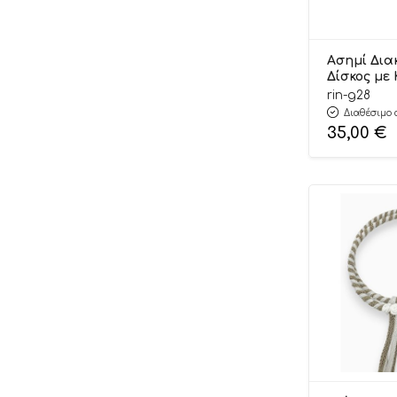
Ασημί Δια
Δίσκος με
Γ28 Rinioti
rin-g28
Διαθέσιμο 
35,00
€