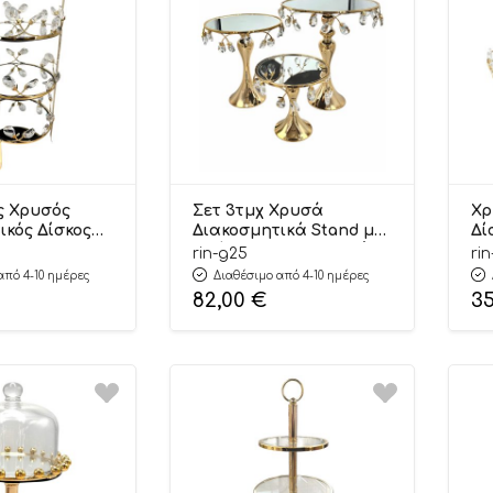
ς Χρυσός
Σετ 3τμχ Χρυσά
Χρ
ικός Δίσκος
Διακοσμητικά Stand με
Δί
λλα Luxury
Κρύσταλλα–Πολυτελής
El
rin-g25
ri
3cm | Γ24
Διακόσμηση | Γ25
36
από 4-10 ημέρες
Διαθέσιμο από 4-10 ημέρες
Riniotis
82,00
€
3