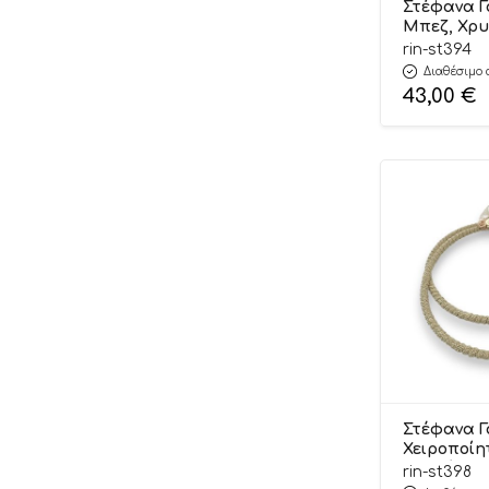
Στέφανα Γ
Μπεζ, Χρυ
Premium Co
rin-st394
ΣΤ394 Rini
Διαθέσιμο 
43,00
€
Στέφανα 
Χειροποίη
Χρυσό με 
rin-st398
και Δαντέλ