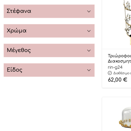
Στέφανα
Χρώμα
Μέγεθος
Τριώροφο
Διακοσμητ
με Κρύστα
rin-g24
Είδος
Decor 21x5
Διαθέσιμο 
Riniotis
62,00
€