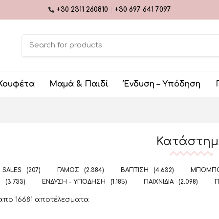
+30 2311 260810
|
+30 697 641 7097
Κουφέτα
Μαμά & Παιδί
Ένδυση – Υπόδηση
Κατάστη
 SALES
(207)
ΓΆΜΟΣ
(2.384)
ΒΆΠΤΙΣΗ
(4.632)
ΜΠΟΜΠΟ
Ί
(3.733)
ΈΝΔΥΣΗ – ΥΠΌΔΗΣΗ
(1.185)
ΠΑΙΧΝΊΔΙΑ
(2.098)
Π
 απο 16681 αποτέλεσματα