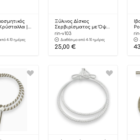
κοσμητικός
Ξύλινος Δίσκος
Ιβ
 Κρύσταλλα |
Σερβιρίσματος με Όψη
Ρο
s
Μαρμάρου Σετ 2
Ri
rin-v103
ri
Τεμαχίων (40x30cm) &
από 4-10 ημέρες
Διαθέσιμο από 4-10 ημέρες
(35x25cm) | Β103 Riniotis
25,00
€
4