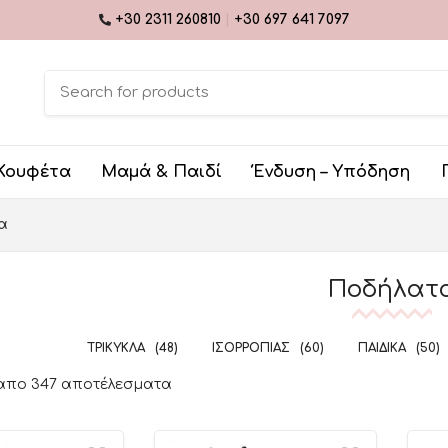
+30 2311 260810
|
+30 697 641 7097
Κουφέτα
Μαμά & Παιδί
Ένδυση – Υπόδηση
α
Ποδήλατ
ΤΡΊΚΥΚΛΑ
(48)
ΙΣΟΡΡΟΠΊΑΣ
(60)
ΠΑΙΔΙΚΆ
(50)
 απο 347 αποτέλεσματα