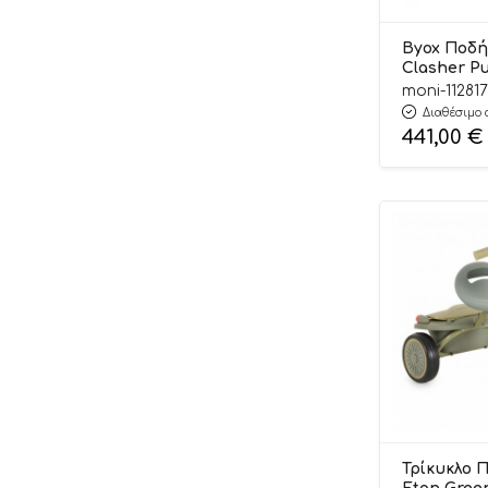
Byox Ποδή
Clasher P
3800146203
moni-112817
Διαθέσιμο 
441,00
€
Τρίκυκλο 