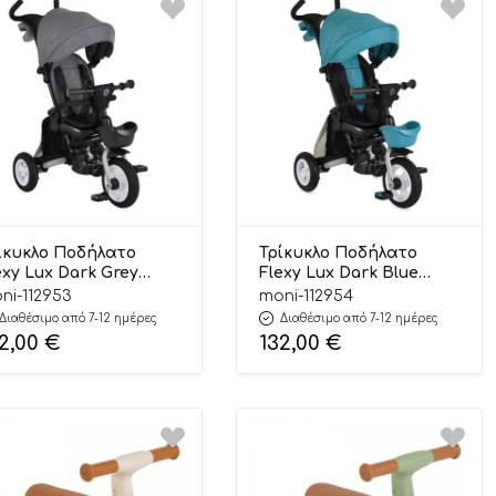
ίκυκλο Ποδήλατο
Τρίκυκλο Ποδήλατο
exy Lux Dark Grey
Flexy Lux Dark Blue
00146232146 12m+ –
3800146232160 12m+ –
ni-112953
moni-112954
ox
Byox
Διαθέσιμο από 7-12 ημέρες
Διαθέσιμο από 7-12 ημέρες
2,00
€
132,00
€