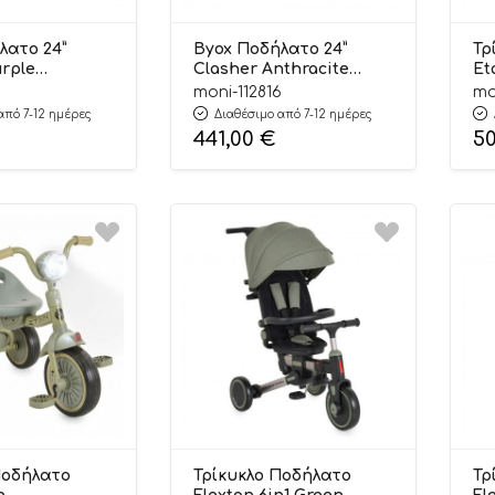
λατο 24”
Byox Ποδήλατο 24”
Τρ
urple
Clasher Anthracite
Et
641
3800146203634
38
moni-112816
mo
By
από 7-12 ημέρες
Διαθέσιμο από 7-12 ημέρες
441,00
€
5
Ποδήλατο
Τρίκυκλο Ποδήλατο
Τρ