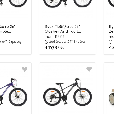
λατο 26”
Byox Ποδήλατο 26”
By
urple
Clasher Anthracit
Ze
3665
3800146203658
38
9
moni-112818
mo
από 7-12 ημέρες
Διαθέσιμο από 7-12 ημέρες
449,00
€
4