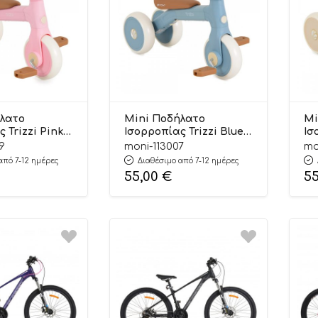
λατο
Mini Ποδήλατο
Mi
 Trizzi Pink
Ισορροπίας Trizzi Blue
Ισ
426 12m+ –
12m+ 3801005300433 –
12
9
moni-113007
mo
Byox
By
από 7-12 ημέρες
Διαθέσιμο από 7-12 ημέρες
55,00
€
5