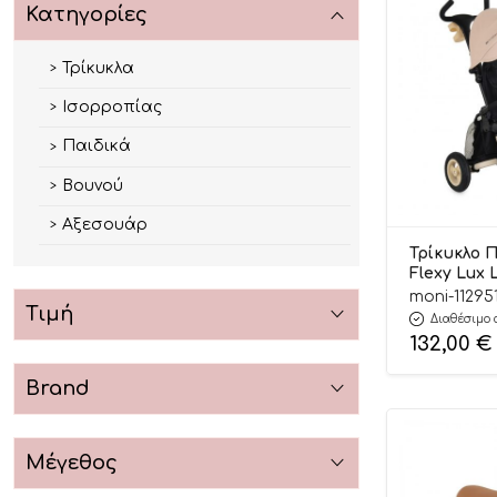
Κατηγορίες
Τρίκυκλα
Ισορροπίας
Παιδικά
Βουνού
Αξεσουάρ
Τρίκυκλο 
Flexy Lux 
3800146232
moni-11295
Τιμή
Byox
Διαθέσιμο 
132,00
€
Brand
Μέγεθος