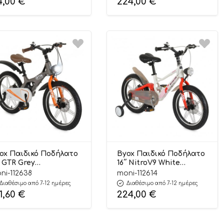
4,00
€
224,00
€
ox Παιδικό Ποδήλατο
Byox Παιδικό Ποδήλατο
΄΄ GTR Grey
16΄΄ NitroV9 White
00146203603
3800146203573
ni-112638
moni-112614
Διαθέσιμο από 7-12 ημέρες
Διαθέσιμο από 7-12 ημέρες
1,60
€
224,00
€