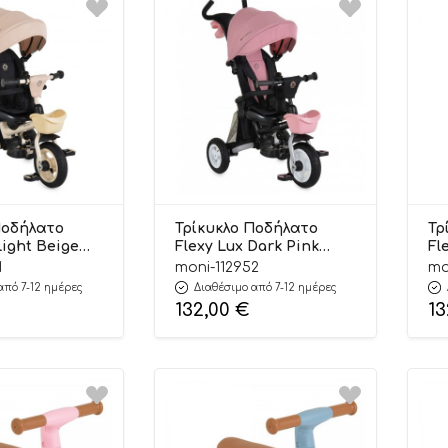
Ποδήλατο
Τρίκυκλο Ποδήλατο
Τρ
Light Beige
Flexy Lux Dark Pink
Fl
139 12m+ –
3800146232153 12m+ –
38
1
moni-112952
mo
Byox
By
από 7-12 ημέρες
Διαθέσιμο από 7-12 ημέρες
132,00
€
13