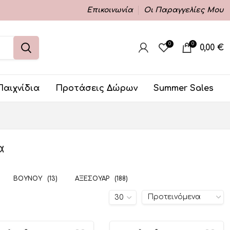
Επικοινωνία
Οι Παραγγελίες Μου
0
0
0,00
€
Παιχνίδια
Προτάσεις Δώρων
Summer Sales
α
ΒΟΥΝΟΎ
(13)
ΑΞΕΣΟΥΆΡ
(188)