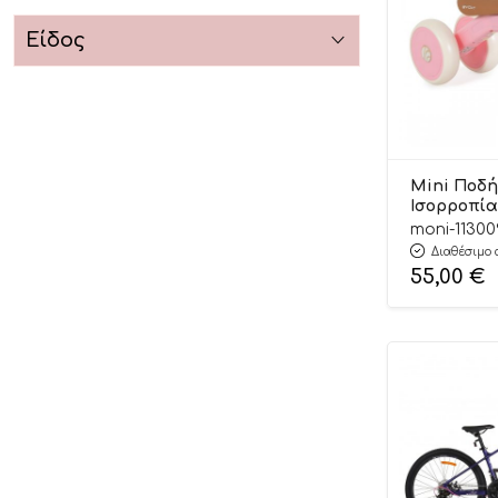
Είδος
Mini Ποδή
Ισορροπίας
3801005300
moni-11300
Byox
Διαθέσιμο 
55,00
€