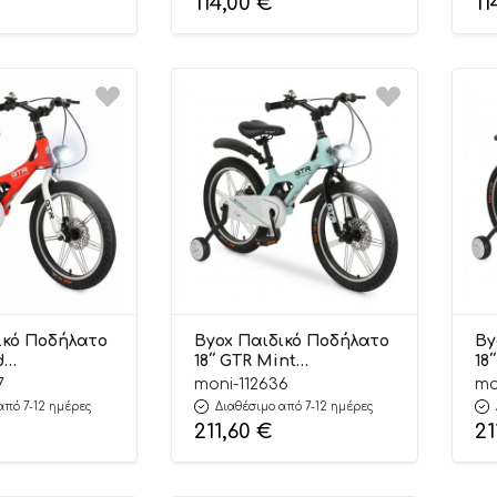
114,00
€
11
ικό Ποδήλατο
Byox Παιδικό Ποδήλατο
By
d
18΄΄ GTR Mint
18
3597
3800146203580
38
7
moni-112636
mo
από 7-12 ημέρες
Διαθέσιμο από 7-12 ημέρες
211,60
€
21