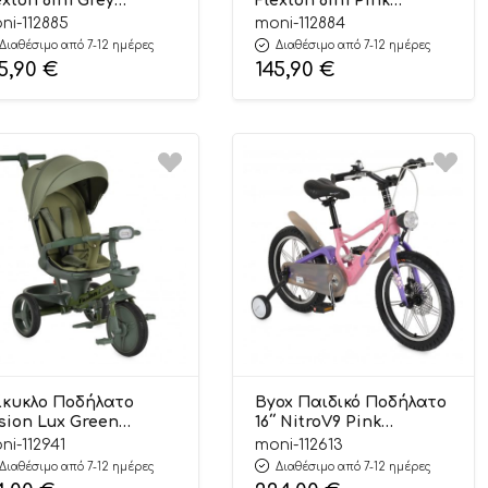
exton 6in1 Grey
Flexton 6in1 Pink
00146232085 6m+ –
3800146232092 6m+ –
ni-112885
moni-112884
ox
Byox
Διαθέσιμο από 7-12 ημέρες
Διαθέσιμο από 7-12 ημέρες
5,90
€
145,90
€
ίκυκλο Ποδήλατο
Byox Παιδικό Ποδήλατο
sion Lux Green
16΄΄ NitroV9 Pink
00146232115 5m+ – Byox
3800146203559
ni-112941
moni-112613
Διαθέσιμο από 7-12 ημέρες
Διαθέσιμο από 7-12 ημέρες