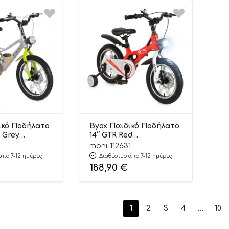
ικό Ποδήλατο
Byox Παιδικό Ποδήλατο
9 Grey
14΄΄ GTR Red
3566
3800146203511
2
moni-112631
από 7-12 ημέρες
Διαθέσιμο από 7-12 ημέρες
188,90
€
1
2
3
4
…
10