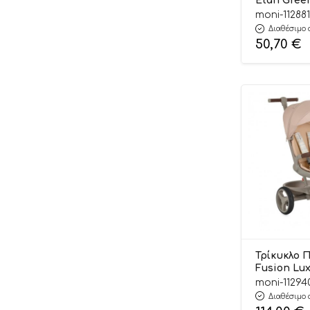
Etan Gree
3800146232
moni-112881
Byox
Διαθέσιμο 
50,70
€
Τρίκυκλο 
Fusion Lu
3800146232
moni-11294
Byox
Διαθέσιμο 