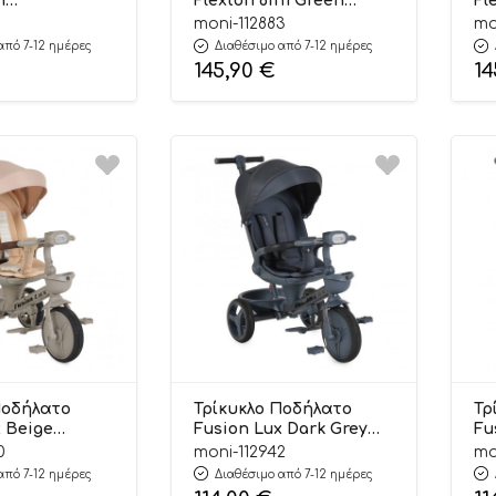
n
Flexton 6in1 Green
Fl
047 12m+ –
3800146232030 6m+ –
38
moni-112883
mo
Byox
By
από 7-12 ημέρες
Διαθέσιμο από 7-12 ημέρες
145,90
€
14
Ποδήλατο
Τρίκυκλο Ποδήλατο
Τρ
x Beige
Fusion Lux Dark Grey
Fu
078 5m+ –
3800146232108 5m+ –
38
0
moni-112942
mo
Byox
από 7-12 ημέρες
Διαθέσιμο από 7-12 ημέρες