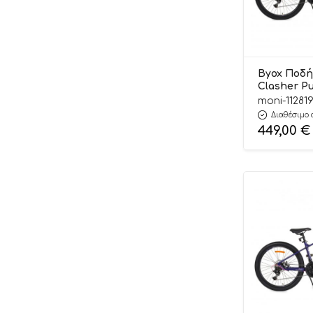
Byox Ποδή
Clasher P
380014620
moni-11281
Διαθέσιμο 
449,00
€