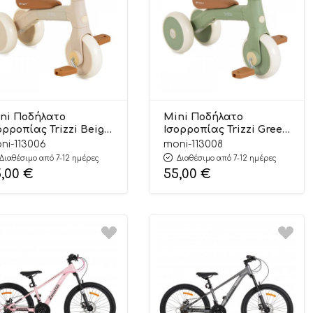
ni Ποδήλατο
Mini Ποδήλατο
ορροπίας Trizzi Beige
Ισορροπίας Trizzi Green
m+ 3801005300457 –
12m+ 3801005300440 –
ni-113006
moni-113008
ox
Byox
Διαθέσιμο από 7-12 ημέρες
Διαθέσιμο από 7-12 ημέρες
5,00
€
55,00
€