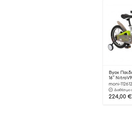
Byox Παιδ
16΄΄ NitroV
380014620
moni-11261
Διαθέσιμο 
224,00
€