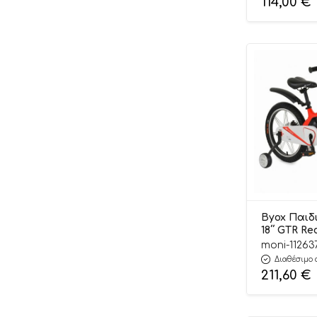
114,00
€
Byox Παιδ
18΄΄ GTR Re
380014620
moni-11263
Διαθέσιμο 
211,60
€