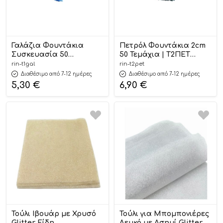
Γαλάζια Φουντάκια
Πετρόλ Φουντάκια 2cm
Συσκευασία 50
50 Τεμάχια | Τ2ΠΕΤ
Τεμαχίων 1cm | Τ1ΓΑΛ
Riniotis
rin-t1gal
rin-t2pet
Riniotis
Διαθέσιμο από 7-12 ημέρες
Διαθέσιμο από 7-12 ημέρες
5,30
€
6,90
€
Τούλι Ιβουάρ με Χρυσό
Τούλι για Μπομπονιέρες
Glitter Είδη
Λευκό με Ασημί Glitter