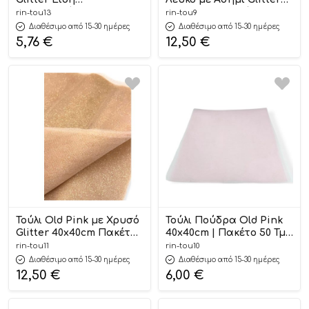
Συσκευασίας &
40x40cm–50 Τεμάχια |
rin-tou13
rin-tou9
Μπομπονιέρας 25x25cm
ΤΟΥ9 Riniotis
Διαθέσιμο από 15-30 ημέρες
Διαθέσιμο από 15-30 ημέρες
(50τεμάχια) | ΤΟΥ13
5,76
€
12,50
€
Riniotis
Τούλι Old Pink με Χρυσό
Τούλι Πούδρα Old Pink
Glitter 40x40cm Πακέτο
40x40cm | Πακέτο 50 Τμχ
50 Τμχ | ΤΟΥ11 Riniotis
| ΤΟΥ10 Riniotis
rin-tou11
rin-tou10
Διαθέσιμο από 15-30 ημέρες
Διαθέσιμο από 15-30 ημέρες
12,50
€
6,00
€