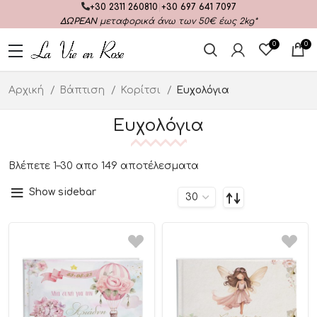
+30 2311 260810
|
+30 697 641 7097
ΔΩΡΕΑΝ
μεταφορικά άνω των 50€ έως 2kg*
0
0
Αρχική
Βάπτιση
Κορίτσι
Ευχολόγια
Ευχολόγια
Βλέπετε 1–30 απο 149 αποτέλεσματα
Show sidebar