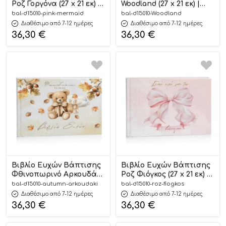
Ροζ Γοργόνα (27 x 21 εκ) |
Woodland (27 x 21 εκ) |
D15010
D15010
bal-d15010-pink-mermaid
bal-d15010-Woodland
Διαθέσιμο από 7-12 ημέρες
Διαθέσιμο από 7-12 ημέρες
36,30
€
36,30
€
Βιβλίο Ευχών Βάπτισης
Βιβλίο Ευχών Βάπτισης
Φθινοπωρινό Αρκουδάκι
Ροζ Φιόγκος (27 x 21 εκ) |
(27 x 21 εκ) | D15010
D15010
bal-d15010-autumn-arkoudaki
bal-d15010-roz-fiogkos
Διαθέσιμο από 7-12 ημέρες
Διαθέσιμο από 7-12 ημέρες
36,30
€
36,30
€