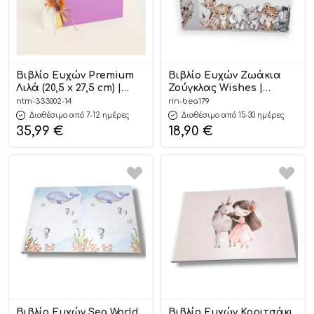
Βιβλίο Ευχών Premium
Βιβλίο Ευχών Ζωάκια
Λιλά (20,5 x 27,5 cm) |
Ζούγκλας Wishes |
333002-14 Ntampoudis
ΒΕΑ179
ntm-333002-14
rin-bea179
Διαθέσιμο από 7-12 ημέρες
Διαθέσιμο από 15-30 ημέρες
35,99
€
18,90
€
Βιβλίο Ευχών Sea World
Βιβλίο Ευχών Κοριτσάκι