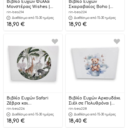
Βιβλίο Ευχών Φύλλα
Βιβλίο Ευχών
Μονστέρας Wishes |
Σκαραβαίος Boho |
ΒΕΑ214
ΒΕΑ224
rin-bea214
rin-bea224
Διαθέσιμο από 15-30 ημέρες
Διαθέσιμο από 15-30 ημέρες
18,90
€
18,90
€
Βιβλίο Ευχών Safari
Βιβλίο Ευχών Αρκουδάκι
Ζέβρα και
Σιέλ σε Πολυθρόνα |
Καμηλοπάρδαλη |
ΒΕΑ228
rin-bea226
rin-bea228
ΒΕΑ226
Διαθέσιμο από 15-30 ημέρες
Διαθέσιμο από 15-30 ημέρες
18,90
€
18,40
€