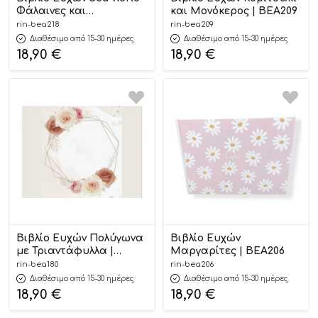
Φάλαινες και
και Μονόκερος | ΒΕΑ209
Ιππόκαμποι | ΒΕΑ218
rin-bea218
rin-bea209
Διαθέσιμο από 15-30 ημέρες
Διαθέσιμο από 15-30 ημέρες
18,90
€
18,90
€
Βιβλίο Ευχών Πολύγωνα
Βιβλίο Ευχών
με Τριαντάφυλλα |
Μαργαρίτες | ΒΕΑ206
ΒΕΑ180
rin-bea180
rin-bea206
Διαθέσιμο από 15-30 ημέρες
Διαθέσιμο από 15-30 ημέρες
18,90
€
18,90
€