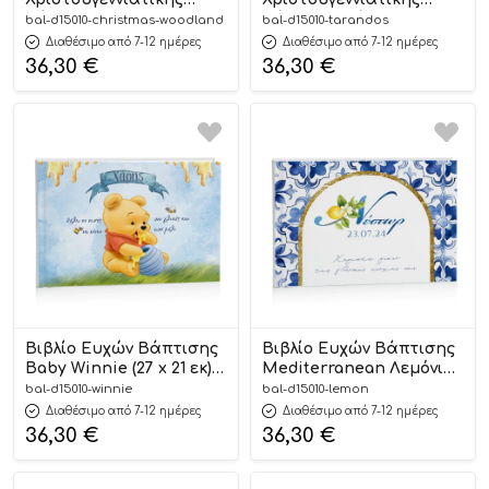
Βάπτισης Woodland (27 x
Βάπτισης Τάρανδος (27
bal-d15010-christmas-woodland
bal-d15010-tarandos
21 εκ) | D15010
x 21 εκ) | D15010
Διαθέσιμο από 7-12 ημέρες
Διαθέσιμο από 7-12 ημέρες
36,30
€
36,30
€
Βιβλίο Ευχών Βάπτισης
Βιβλίο Ευχών Βάπτισης
Baby Winnie (27 x 21 εκ) |
Mediterranean Λεμόνι
D15010
(27 x 21 εκ) | D15010
bal-d15010-winnie
bal-d15010-lemon
Διαθέσιμο από 7-12 ημέρες
Διαθέσιμο από 7-12 ημέρες
36,30
€
36,30
€