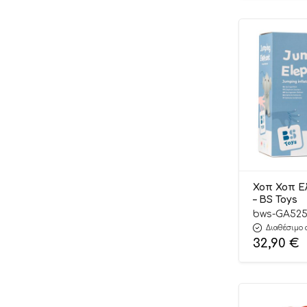
Χοπ Χοπ Ε
– BS Toys
bws-GA52
Διαθέσιμο 
32,90
€