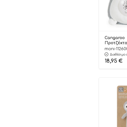
Cangaroo
Προτζέκτ
Νυκτός Sp
moni-11260
380100560
Διαθέσιμο 
18,95
€