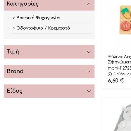
Κατηγορίες
Βρεφική Ψυχαγωγία
Οδοντοφυϊα / Κρεμαστά
Τιμή
Ξύλινα Λα
Σφηνώματ
Κοπής HP
moni-11272
Brand
6976831551
Διαθέσιμο 
Pando
6,60
€
Είδος