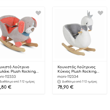
υνιστό Λούτρινο
Κουνιστός Λούτρινος
υλάκι Plush Rocking
Κύκνος Plush Rocking
imal Ollie
Animal Swan
ni-112333
moni-112334
00146231859 12m+ –
3800146231842 12m+ –
Διαθέσιμο από 7-12 ημέρες
Διαθέσιμο από 7-12 ημέρες
ni Toys
Moni Toys
8,80
€
78,90
€