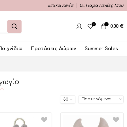
Επικοινωνία
Οι Παραγγελίες Μου
0
0
0,00
€
Παιχνίδια
Προτάσεις Δώρων
Summer Sales
γωγία