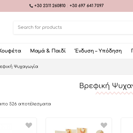
+30 2311 260810
|
+30 697 641 7097
Κουφέτα
Μαμά & Παιδί
Ένδυση – Υπόδηση
εφική Ψυχαγωγία
Βρεφική Ψυχα
 απο 526 αποτέλεσματα