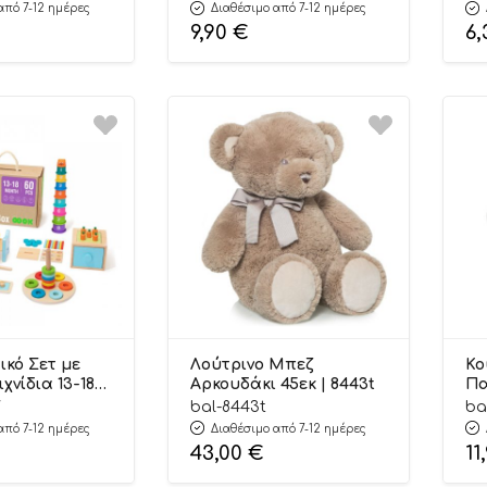
Sobebear
Pa
από 7-12 ημέρες
Διαθέσιμο από 7-12 ημέρες
9,90
€
6
ικό Σετ με
Λούτρινο Μπεζ
Κο
χνίδια 13-18m
Αρκουδάκι 45εκ | 8443t
Πα
722 – Tooky
7
bal-8443t
ba
από 7-12 ημέρες
Διαθέσιμο από 7-12 ημέρες
43,00
€
11