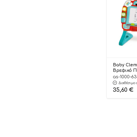
Baby Clem
Βρεφικό Π
Εκπαιδευτ
as-1000-6
18-36m+ –
Διαθέσιμο 
35,60
€