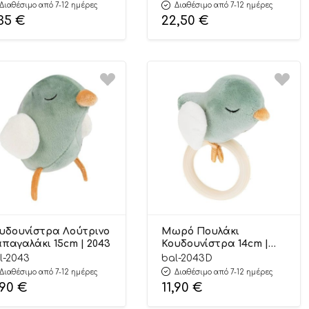
ndo
Box TJ011 6972633376378 –
Διαθέσιμο από 7-12 ημέρες
Διαθέσιμο από 7-12 ημέρες
Tooky Toy
,35
€
22,50
€
υδουνίστρα Λούτρινο
Μωρό Πουλάκι
παγαλάκι 15cm | 2043
Κουδουνίστρα 14cm |
2043D
l-2043
bal-2043D
Διαθέσιμο από 7-12 ημέρες
Διαθέσιμο από 7-12 ημέρες
,90
€
11,90
€