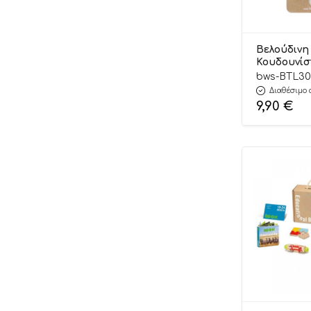
Βελούδινη
Κουδουνί
0m+ – Baby
bws-BTL30
Διαθέσιμο 
9,90
€