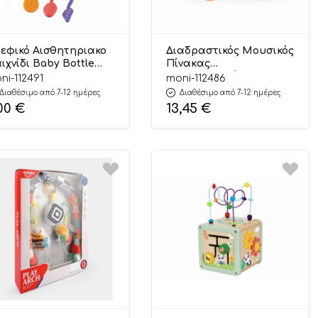
εφικό Αισθητηριακο
Διαδραστικός Μουσικός
ιχνίδι Baby Bottle
Πίνακας
8-70 Blue 18m+ – Bibi-
Δραστηριοτήτων
ni-112491
moni-112486
n
Montessori RJ6825A
Διαθέσιμο από 7-12 ημέρες
Διαθέσιμο από 7-12 ημέρες
3801005602346 – Junca
,00
€
13,45
€