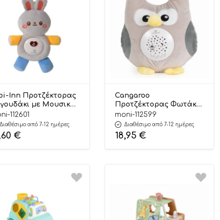
bi-Inn Προτζέκτορας
Cangaroo
γουδάκι με Μουσική
Προτζέκτορας Φωτάκι
28 3801005602605 0m+
Νυκτός Owlie
ni-112601
moni-112599
3801005602568 0m+
Διαθέσιμο από 7-12 ημέρες
Διαθέσιμο από 7-12 ημέρες
,60
€
18,95
€