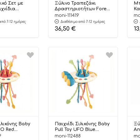
ικό Σετ με
Ξύλινο Τραπεζάκι
Μπ
ιχνίδια
Δραστηριοτήτων Forest
Κα
i Educational
TJ005 6972633376422
0m
moni-111419
mo
 ТК753
24m+ – Tooky Toys
από 7-12 ημέρες
Διαθέσιμο από 7-12 ημέρες
739 – Tooky
36,50
€
13
ιλικόνης Baby
Παιχνίδι Σιλικόνης Baby
Ξύ
FO Red
Pull Toy UFO Blue
Anim
483 18m+ –
3801005602483 18m+ –
69
9
moni-112488
mo