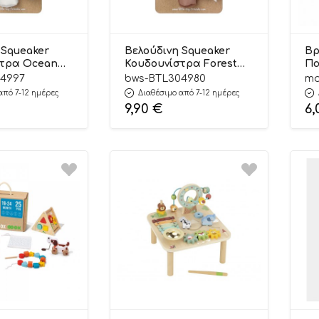
 Squeaker
Βελούδινη Squeaker
Βρ
στρα Ocean
Κουδουνίστρα Forest
Πα
 to love
0m+ – Baby to love
68
4997
bws-BTL304980
mo
In
από 7-12 ημέρες
Διαθέσιμο από 7-12 ημέρες
9,90
€
6