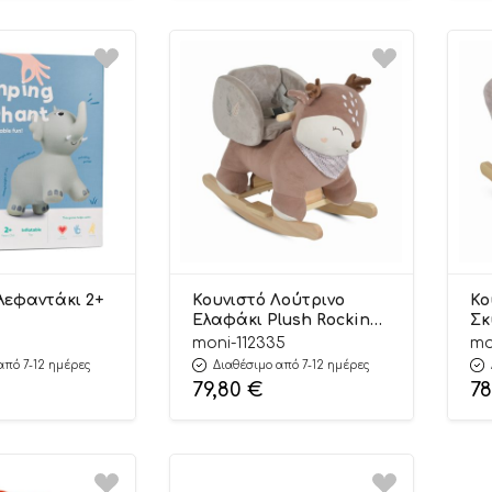
λεφαντάκι 2+
Κουνιστό Λούτρινο
Κο
Ελαφάκι Plush Rocking
Σκ
Animal Daphne
An
5
moni-112335
mo
3800146231866 12m+ –
38
από 7-12 ημέρες
Διαθέσιμο από 7-12 ημέρες
Moni Toys
Mo
79,80
€
7