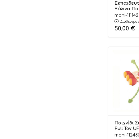
Εκπαιδευτ
Ξύλινα Πα
Montessor
moni-111142
Box 18m +
Διαθέσιμο 
6972633375
50,00
€
Toy
Παιχνίδι Σ
Pull Toy U
3801005602
moni-11248