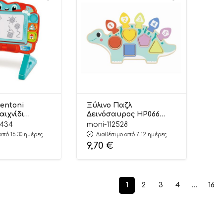
entoni
Ξύλινο Παζλ
αιχνίδι
Δεινόσαυρος HP066
ικός Πίνακας
6976831552671 18m+ – Hi
3434
moni-112528
 As Company
Pando
από 15-30 ημέρες
Διαθέσιμο από 7-12 ημέρες
9,70
€
1
2
3
4
…
16