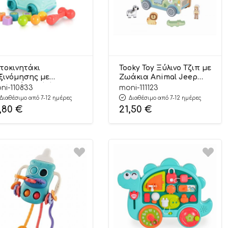
τοκινητάκι
Tooky Toy Ξύλινο Τζιπ με
ξινόμησης με
Ζωάκια Animal Jeep
υσική και Φώτα
TK960 6972633376446
ni-110833
moni-111123
ght Blue HE0547
18m+
Διαθέσιμο από 7-12 ημέρες
Διαθέσιμο από 7-12 ημέρες
00146224417 18m+ –
,80
€
21,50
€
anger