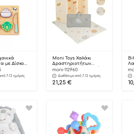
χανικά
Moni Toys Χαλάκι
Bi
α με Δίσκο
Δραστηριοτήτων
Λα
020
Αναδιπλούμενο Διπλής
60
5
moni-112960
mo
445 12m+ – Hi
Όψης (150×200εκ) XPE
από 7-12 ημέρες
Διαθέσιμο από 7-12 ημέρες
Vast Planet
21,25
€
10
3801005603046