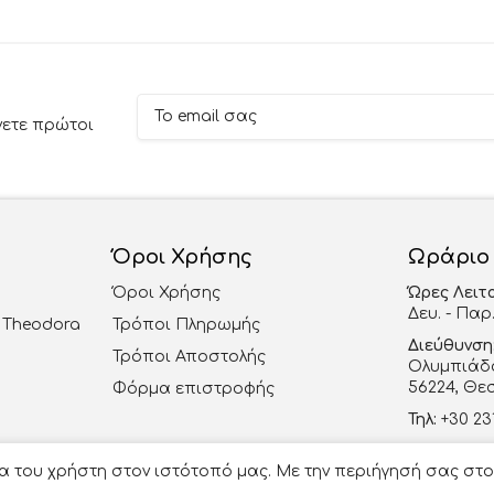
νετε πρώτοι
Όροι Χρήσης
Ωράριο
Όροι Χρήσης
Ώρες Λειτ
Δευ. - Παρ.
al Theodora
Τρόποι Πληρωμής
Διεύθυνση
Τρόποι Αποστολής
Ολυμπιάδο
56224, Θε
Φόρμα επιστροφής
Τηλ:
+30 23
email:
info
ία του χρήστη στον ιστότοπό μας. Με την περιήγησή σας στ