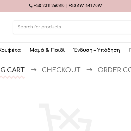
+30 2311 260810
|
+30 697 641 7097
Κουφέτα
Μαμά & Παιδί
Ένδυση – Υπόδηση
G CART
CHECKOUT
ORDER C