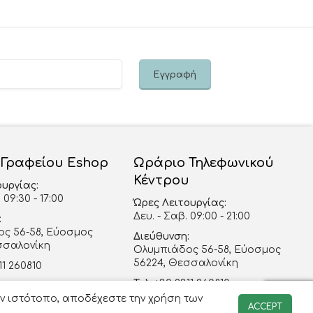
 Γραφείου Eshop
Ωράριο Τηλεφωνικού
Κέντρου
ουργίας:
 09:30 - 17:00
Ώρες Λειτουργίας:
Δευ. - Σαβ. 09:00 - 21:00
:
ς 56-58, Εύοσμος
Διεύθυνση:
σσαλονίκη
Ολυμπιάδος 56-58, Εύοσμος
56224, Θεσσαλονίκη
11 260810
Τηλ:
+30 2311 260810
@lavieenrose.gr
ον ιστότοπο, αποδέχεστε την χρήση των
Κιν.:
+30 697 6417097
ACCEPT