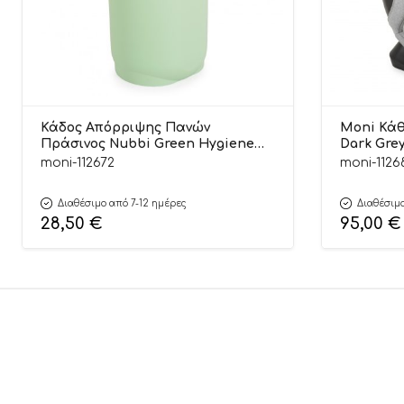
Κάδος Απόρριψης Πανών
Moni Κάθ
Πράσινος Nubbi Green Hygiene
Dark Grey
Basket 3800146273279 – Cangaroo
moni-112672
moni-1126
Διαθέσιμο από 7-12 ημέρες
Διαθέσιμο
28,50
€
95,00
€