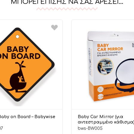
ΜΠΟΡΕΊ ΕΠΊΣΗΣ ΝΑ ΣΑΣ ΑΡΈΣΕΙ…
Baby on Board – Babywise
Baby Car Mirror (για
αντεστραμμένο κάθισμα) 
Babywise
07
bws-BW005