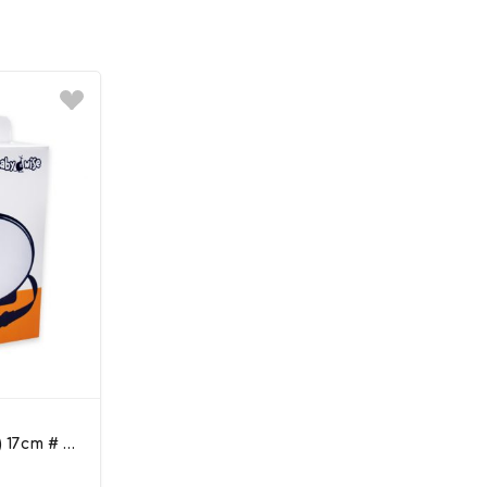
17cm # –