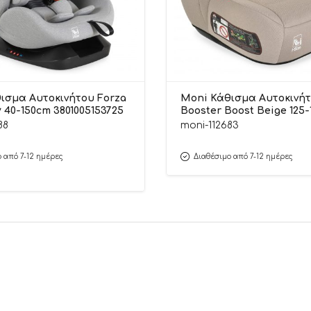
ισμα Αυτοκινήτου Forza
Moni Κάθισμα Αυτοκινή
 40-150cm 3801005153725
Booster Boost Beige 125
3801005153749
88
moni-112683
 από 7-12 ημέρες
Διαθέσιμο από 7-12 ημέρες