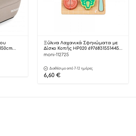
του
Ξύλινα Λαχανικά Σφηνώματα με
-150cm
Δίσκο Κοπής HP020 6976831551445
12m+ – Hi Pando
moni-112725
Διαθέσιμο από 7-12 ημέρες
6,60
€