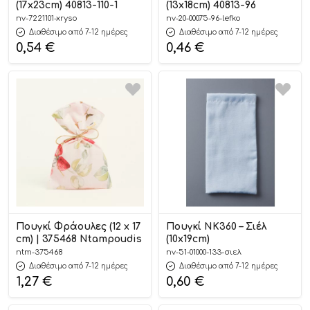
(17x23cm) 40813-110-1
(13x18cm) 40813-96
nv-7221101-xryso
nv-20-00075-96-lefko
Διαθέσιμο από 7-12 ημέρες
Διαθέσιμο από 7-12 ημέρες
0,54
€
0,46
€
Πουγκί Φράουλες (12 x 17
Πουγκί ΝΚ360 – Σιέλ
cm) | 375468 Ntampoudis
(10x19cm)
ntm-375468
nv-51-01000-133-σιελ
Διαθέσιμο από 7-12 ημέρες
Διαθέσιμο από 7-12 ημέρες
1,27
€
0,60
€