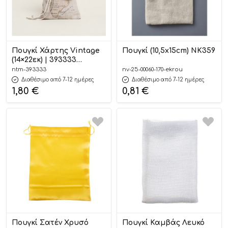
Πουγκί Χάρτης Vintage
Πουγκί (10,5x15cm) ΝΚ359
(14×22εκ) | 393333
Ntampoudis
ntm-393333
nv-25-00060-170-ekrou
Διαθέσιμο από 7-12 ημέρες
Διαθέσιμο από 7-12 ημέρες
1,80
€
0,81
€
Πουγκί Σατέν Χρυσό
Πουγκί Καμβάς Λευκό