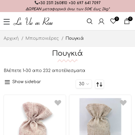
+30 2311 260810
|
+30 697 641 7097
ΔΩΡΕΑΝ
μεταφορικά άνω των 50€ έως 2kg*
0
0
Αρχική
Μπομπονιέρες
Πουγκιά
Πουγκιά
Βλέπετε 1–30 απο 232 αποτέλεσματα
Show sidebar