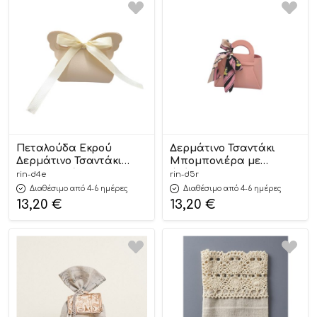
Πεταλούδα Εκρού
Δερμάτινο Τσαντάκι
Δερμάτινο Τσαντάκι
Μπομπονιέρα με
Μπομπονιέρας–10 Τμχ
Φιόγκο–10τμχ 13x13cm |
rin-d4e
rin-d5r
14×10cm | Δ4Ε Riniotis
Δ5Ρ Riniotis
Διαθέσιμο από 4-6 ημέρες
Διαθέσιμο από 4-6 ημέρες
13,20
€
13,20
€