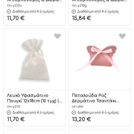
12x18cm (10 τμχ) | Υ211ΙΒ
(12 τμχ) 18x12cm | Υ210Γ
rin-y211iv
rin-y210g
Riniotis
Riniotis
Διαθέσιμο από 4-6 ημέρες
Διαθέσιμο από 4-6 ημέρες
11,70
€
15,84
€
Λευκό Υφασμάτινο
Πεταλούδα Ροζ
Πουγκί 12x18cm (10 τμχ) |
Δερμάτινο Τσαντάκι
Υ211Λ Riniotis
Μπομπονιέρας 10 Τμχ
rin-y211l
rin-d4r
14×10cm | Δ4Ρ Riniotis
Διαθέσιμο από 4-6 ημέρες
Διαθέσιμο από 4-6 ημέρες
11,70
€
13,20
€