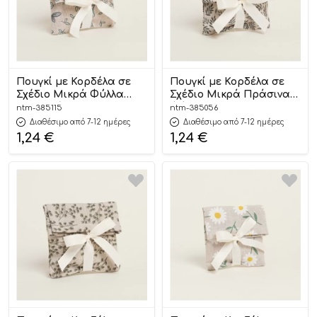
Πουγκί με Κορδέλα σε
Πουγκί με Κορδέλα σε
Σχέδιο Μικρά Φύλλα
Σχέδιο Μικρά Πράσινα
Ακουαρέλα (12εκ x 17εκ) |
Φύλλα (12εκ x 17εκ) |
ntm-385115
ntm-385056
385115 Ntampoudis
385056 Ntampoudis
Διαθέσιμο από 7-12 ημέρες
Διαθέσιμο από 7-12 ημέρες
1,24
€
1,24
€