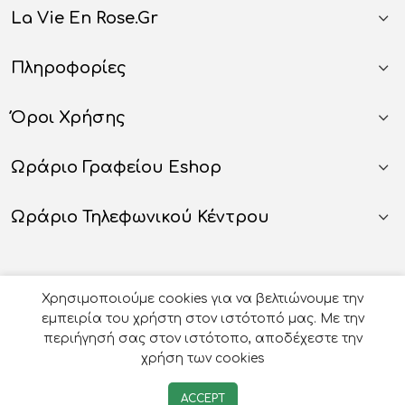
La Vie En Rose.gr
Πληροφορίες
Όροι Χρήσης
Ωράριο Γραφείου Eshop
Ωράριο Τηλεφωνικού Κέντρου
Χρησιμοποιούμε cookies για να βελτιώνουμε την
εμπειρία του χρήστη στον ιστότοπό μας. Με την
περιήγησή σας στον ιστότοπο, αποδέχεστε την
χρήση των cookies
© 2026
Οργάνωση Γάμου Βάπτισης - La Vie en Rose
-
ACCEPT
Developed by
e-avenue