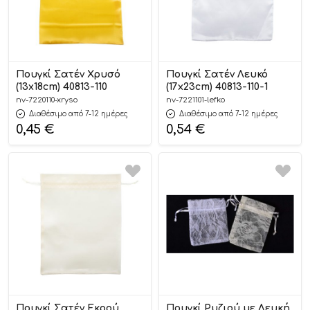
Πουγκί Σατέν Χρυσό
Πουγκί Σατέν Λευκό
(13x18cm) 40813-110
(17x23cm) 40813-110-1
nv-7220110-xryso
nv-7221101-lefko
Διαθέσιμο από 7-12 ημέρες
Διαθέσιμο από 7-12 ημέρες
0,45
€
0,54
€
Πουγκί Σατέν Εκρού
Πουγκί Ρυζιού με Λευκή