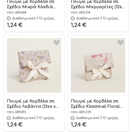
Πουγκί με Κορδέλα σε
Πουγκί με Κορδέλα σε
Σχέδιο Μικρά Κλαδιά
Σχέδιο Μαργαρίτες (12εκ
(12εκ x 17εκ) | 385068
x 17εκ) | 385214
ntm-385068
ntm-385214
Ntampoudis
Ntampoudis
Διαθέσιμο από 7-12 ημέρες
Διαθέσιμο από 7-12 ημέρες
1,24
€
1,24
€
Πουγκί με Κορδέλα σε
Πουγκί με Κορδέλα σε
Σχέδιο Λεβάντα (12εκ x
Σχέδιο Κλασσικό Floral
17εκ) | 385073
σε Μπεζ Φόντο (12εκ x
ntm-385073
ntm-385229
Ntampoudis
17εκ) | 385229
Διαθέσιμο από 7-12 ημέρες
Διαθέσιμο από 7-12 ημέρες
Ntampoudis
1,24
€
1,24
€