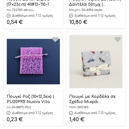
(17x23cm) 40813-110-1
Δαντέλα 50τμχ |
PRC/50/4096 Kaliso
nv-7221101-ekrou
kls-prc-50-4096-leyko
Διαθέσιμο από 7-12 ημέρες
Διαθέσιμο από 7-12 ημέρες
0,54
€
10,80
€
Πουγκί Ροζ (10×12,5εκ) |
Πουγκί με Κορδέλα σε
PU2099Β Nuova Vita
Σχέδιο Μικρά
Αυτοκινητάκια σε Γκρι
nv-20-00075-052
ntm-385185
Φόντο ( 12εκ. x 17εκ. ) |
Διαθέσιμο από 7-12 ημέρες
Διαθέσιμο από 7-12 ημέρες
385185 Ntampoudis
0,23
€
1,40
€