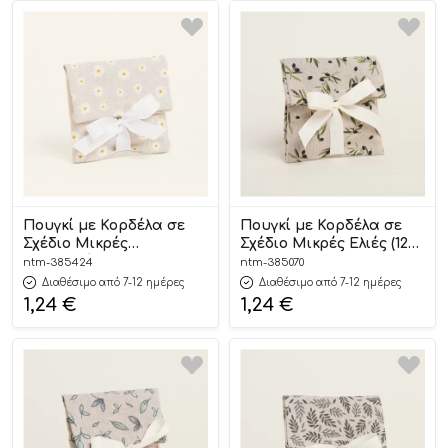
Πουγκί με Κορδέλα σε
Πουγκί με Κορδέλα σε
Σχέδιο Μικρές
Σχέδιο Μικρές Ελιές (12εκ
Μαργαρίτες ( 12εκ. x 17εκ.
x 17εκ) | 385070
ntm-385424
ntm-385070
) | 385424 Ntampoudis
Ntampoudis
Διαθέσιμο από 7-12 ημέρες
Διαθέσιμο από 7-12 ημέρες
1,24
€
1,24
€