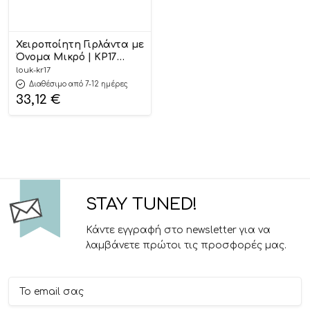
Χειροποίητη Γιρλάντα με
Όνομα Μικρό | ΚΡ17
Loukia
louk-kr17
Διαθέσιμο από 7-12 ημέρες
33,12
€
STAY TUNED!
Κάντε εγγραφή στο newsletter για να
λαμβάνετε πρώτοι τις προσφορές μας.