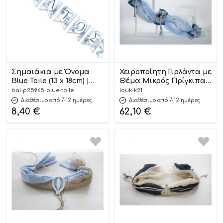
Σημαιάκια με Όνομα
Χειροποίητη Γιρλάντα με
Blue Toile (13 x 18cm) |
Θέμα Μικρός Πρίγκιπας
P25965
| Κ21 Loukia
bal-p25965-blue-toile
louk-k21
Διαθέσιμο από 7-12 ημέρες
Διαθέσιμο από 7-12 ημέρες
8,40
€
62,10
€