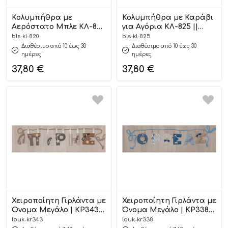
Κολυμπήθρα με
Κολυμπήθρα με Καράβι
Αερόστατο Μπλε ΚΛ-820
για Αγόρια ΚΛ-825 ||
|| Bellissimo
Bellissimo
bls-kl-820
bls-kl-825
Διαθέσιμο από 10 έως 30
Διαθέσιμο από 10 έως 30
ημέρες
ημέρες
37,80
€
37,80
€
Χειροποίητη Γιρλάντα με
Χειροποίητη Γιρλάντα με
Όνομα Μεγάλο | ΚΡ343
Όνομα Μεγάλο | ΚΡ338
Loukia
Loukia
louk-kr343
louk-kr338