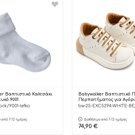
er Βαπτιστικό Καλτσάκι
Babywalker Βαπτιστικό 
υκό 9001
Περπατήματος για Αγόρι
Sneaker με Δίχρωμο Κορ
ock/9001-lefko
bw-25-EXC5294-WHITE-BE
EXC5294 Λευκό Μπεζ
 από 7-12 ημέρες
Διαθέσιμο από 7-12 ημέρες
74,90
€