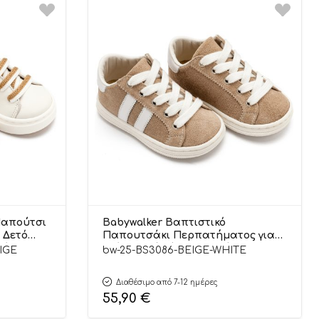
Παπούτσι
Babywalker Βαπτιστικό
 Δετό
Παπουτσάκι Περπατήματος για
δόνι
Αγόρι Δετά Δίχρωμα Σνίκερς
IGE
bw-25-BS3086-BEIGE-WHITE
BS3086 Μπεζ Λευκό
Διαθέσιμο από 7-12 ημέρες
55,90
€