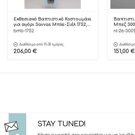
Εκθεσιακό Βαπτιστικό Κοστουμάκι
Βαπτιστι
για αγόρι Savvas Μπλε-Σιέλ 1752,
Μπεζ 3009
Bambolino
bmb-1752
nl-26-300
Διαθέσιμο από 15-30 ημέρες
Διαθέσιμο
206,00
€
151,00
€
STAY TUNED!