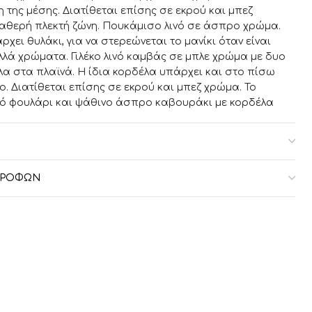
 της μέσης. Διατίθεται επίσης σε εκρού και μπεζ
αθερή πλεκτή ζώνη. Πουκάμισο λινό σε άσπρο χρώμα.
χει θυλάκι, για να στερεώνεται το μανίκι όταν είναι
λλά χρώματα. Γιλέκο λινό καμβάς σε μπλε χρώμα με δυο
α στα πλαϊνά. Η ίδια κορδέλα υπάρχει και στο πίσω
κο. Διατίθεται επίσης σε εκρού και μπεζ χρώμα. Το
λό φουλάρι και ψάθινο άσπρο καβουράκι με κορδέλα
ο γιλέκο.
-18 μηνών 18-24 μηνών 3 ετών
ΣΤΡΟΦΏΝ
86cm 92cm 96cm
ους 52cm 56cm 60cm 64cm
m 30cm 32cm 34cm
42cm 45cm 49cm 54cm
-lv250168