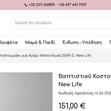
+30 2311 260810
|
+30 697 641 7097
Κουφέτα
Μαμά & Παιδί
Ένδυση – Υπόδηση
Κοστουμάκι για Αγόρι Μπλε-Λευκό 3009-3, New Life
Βαπτιστικό Κοστου
New Life
Κωδικός προϊόντος:
nl-26-30
151,00
€