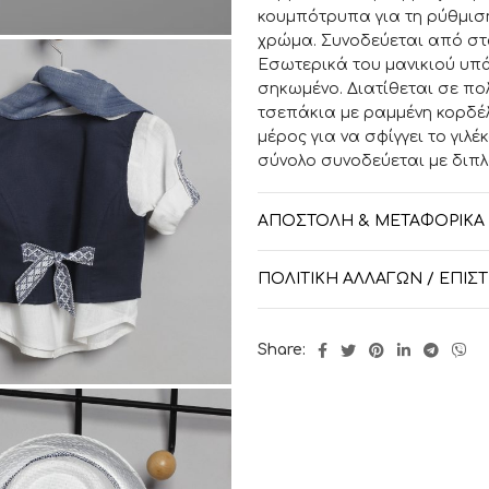
κουμπότρυπα για τη ρύθμιση
χρώμα. Συνοδεύεται από στ
Εσωτερικά του μανικιού υπάρ
σηκωμένο. Διατίθεται σε πο
τσεπάκια με ραμμένη κορδέλ
μέρος για να σφίγγει το γιλέ
σύνολο συνοδεύεται με διπ
ίδια με αυτή που υπάρχει στ
ΑΠΟΣΤΟΛΉ & ΜΕΤΑΦΟΡΙΚΆ
Μεγεθολόγιο
Ηλικία 9-12 μηνών 12
ΠΟΛΙΤΙΚΉ ΑΛΛΑΓΏΝ / ΕΠΙ
Ύψος 80cm 
Περίμετρος στήθ
Share:
Μανίκι 28c
Μήκος Ποδιού 
*Κωδ. καταστήματος: nl-3009