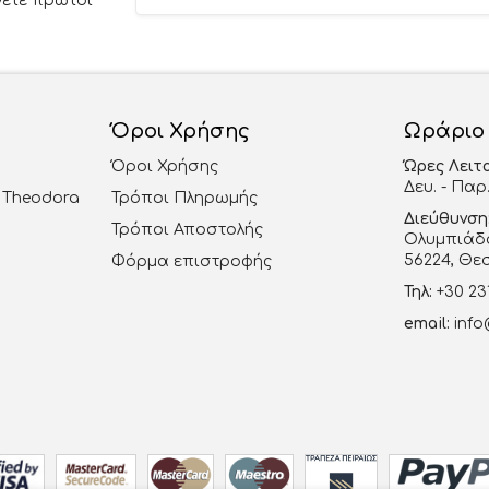
νετε πρώτοι
Όροι Χρήσης
Ωράριο
Όροι Χρήσης
Ώρες Λειτ
Δευ. - Παρ.
al Theodora
Τρόποι Πληρωμής
Διεύθυνση
Τρόποι Αποστολής
Ολυμπιάδο
56224, Θε
Φόρμα επιστροφής
Τηλ:
+30 23
email:
info