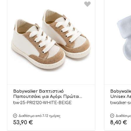
Babywalker Βαπτιστικό
Babywalk
Παπουτσάκι για Αγόρι Πρώτα
Unisex Λε
Βήματα Δερμάτινο Δετό Sneakers
bw-25-PRI2120-WHITE-BEIGE
bwalker-s
Λευκό-Μπεζ PRΙ2120
Διαθέσιμο από 7-12 ημέρες
Διαθέσιμο
53,90
€
8,40
€