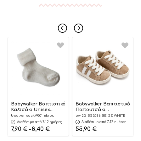
Babywalker Βαπτιστικό
Babywalker Βαπτιστικό
Καλτσάκι Unisex
Παπουτσάκι
Εκρού 9001
Περπατήματος για
bwalker-sock/9001-ekrou
bw-25-BS3086-BEIGE-WHITE
Αγόρι Δετά Δίχρωμα
Διαθέσιμο από 7-12 ημέρες
Διαθέσιμο από 7-12 ημέρες
Σνίκερς BS3086 Μπεζ
7,90
€
8,40
€
55,90
€
–
Λευκό