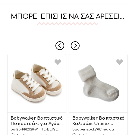
ΜΠΟΡΕΊ ΕΠΊΣΗΣ ΝΑ ΣΑΣ ΑΡΈΣΕΙ…
Babywalker Βαπτιστικό
Babywalker Βαπτιστικό
Παπουτσάκι για Αγόρι
Καλτσάκι Unisex
Πρώτα Βήματα
Εκρού 9001
bw-25-PRI2120-WHITE-BEIGE
bwalker-sock/9001-ekrou
Δερμάτινο Δετό