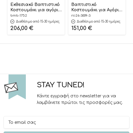
Εκθεσιακό Βαπτιστικό
Βαπτιστικό
Κοστουμάκι για αγόρι
Κοστουμάκι για Αγόρι
Savvas Μπλε-Σιέλ 1752,
Μπλε-Λευκό 3009-3,
bmb-1752
nl-26-3009-3
Bambolino
New Life
Διαθέσιμο από 15-30 ημέρες
Διαθέσιμο από 15-30 ημέρες
206,00
€
151,00
€
STAY TUNED!
Κάντε εγγραφή στο newsletter για να
λαμβάνετε πρώτοι τις προσφορές μας.