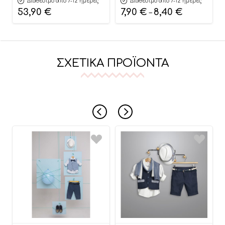
Διαθέσιμο από 7-12 ημέρες
Διαθέσιμο από 7-12 ημέρες
Sneakers Λευκό-Μπεζ
53,90
€
7,90
€
8,40
€
–
PRΙ2120
ΣΧΕΤΙΚΆ ΠΡΟΪΌΝΤΑ