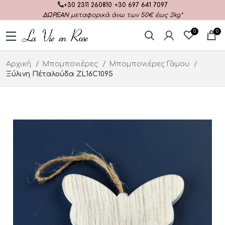
+30 2311 260810
|
+30 697 641 7097
ΔΩΡΕΑΝ
μεταφορικά άνω των 50€ έως 2kg*
0
0
Αρχική
Μπομπονιέρες
Μπομπονιέρες Γάμου
Ξύλινη Πέταλούδα ZL16C1095