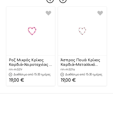
Ροζ Μικρός Κρίκος
Άσπρος Πουά Κρίκος
Καρδιά–Χειροτεχνίας &
Καρδιά–Μεταλλικό
Διακόσμησης 3cm (50
Διακοσμητικό
rin-m321r
rin-m321a
τεμάχια) | Μ321Ρ
Κρεμαστό 3cm (50
Διαθέσιμο από 15-30 ημέρες
Διαθέσιμο από 15-30 ημέρες
Riniotis
τεμάχια) | Μ321Α
19,00
€
19,00
€
Riniotis