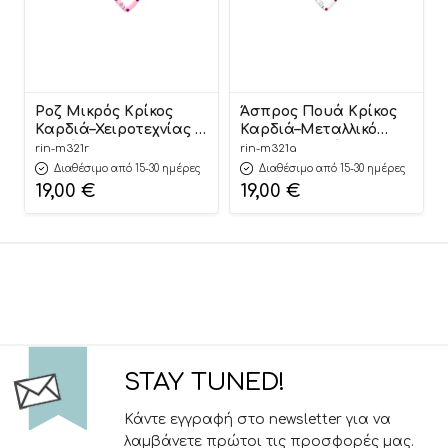
Ροζ Μικρός Κρίκος
Άσπρος Πουά Κρίκος
Καρδιά–Χειροτεχνίας &
Καρδιά–Μεταλλικό
Διακόσμησης 3cm (50
Διακοσμητικό
rin-m321r
rin-m321a
τεμάχια) | Μ321Ρ
Κρεμαστό 3cm (50
Διαθέσιμο από 15-30 ημέρες
Διαθέσιμο από 15-30 ημέρες
Riniotis
τεμάχια) | Μ321Α
19,00
€
19,00
€
Riniotis
STAY TUNED!
Κάντε εγγραφή στο newsletter για να
λαμβάνετε πρώτοι τις προσφορές μας.