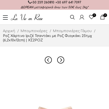
+30 2311 260810
|
+30 697 641 7097
ΔΩΡΕΑΝ
μεταφορικά άνω των 50€ έως 2kg*
0
0
Αρχική
Μπομπονιέρες
Μπομπονιέρες Γάμου
Ροζ Χάρτινο Ιριζέ Τσαντάκι με Ροζ Φιογκάκι 25τμχ
(6,2x10x12cm) | ΧΣ2ΡΟΖ