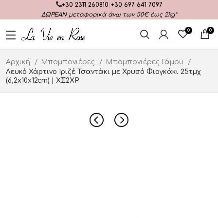
+30 2311 260810
|
+30 697 641 7097
ΔΩΡΕΑΝ
μεταφορικά άνω των 50€ έως 2kg*
0
0
Αρχική
Μπομπονιέρες
Μπομπονιέρες Γάμου
Λευκό Χάρτινο Ιριζέ Τσαντάκι με Χρυσό Φιογκάκι 25τμχ
(6,2x10x12cm) | ΧΣ2ΧΡ