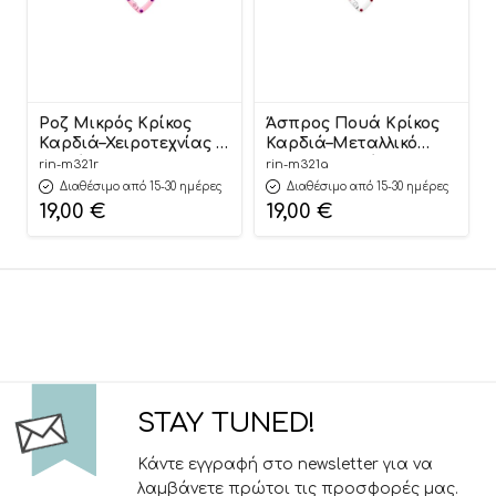
Ροζ Μικρός Κρίκος
Άσπρος Πουά Κρίκος
Καρδιά–Χειροτεχνίας &
Καρδιά–Μεταλλικό
Διακόσμησης 3cm (50
Διακοσμητικό
rin-m321r
rin-m321a
τεμάχια) | Μ321Ρ
Κρεμαστό 3cm (50
Διαθέσιμο από 15-30 ημέρες
Διαθέσιμο από 15-30 ημέρες
Riniotis
τεμάχια) | Μ321Α
19,00
€
19,00
€
Riniotis
STAY TUNED!
Κάντε εγγραφή στο newsletter για να
λαμβάνετε πρώτοι τις προσφορές μας.