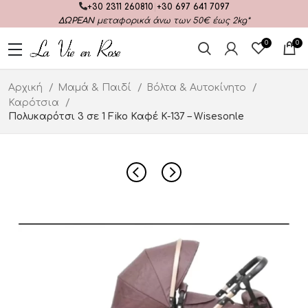
+30 2311 260810
|
+30 697 641 7097
ΔΩΡΕΑΝ
μεταφορικά άνω των 50€ έως 2kg*
0
0
Αρχική
Μαμά & Παιδί
Βόλτα & Αυτοκίνητο
Καρότσια
Πολυκαρότσι 3 σε 1 Fiko Καφέ K-137 – Wisesonle