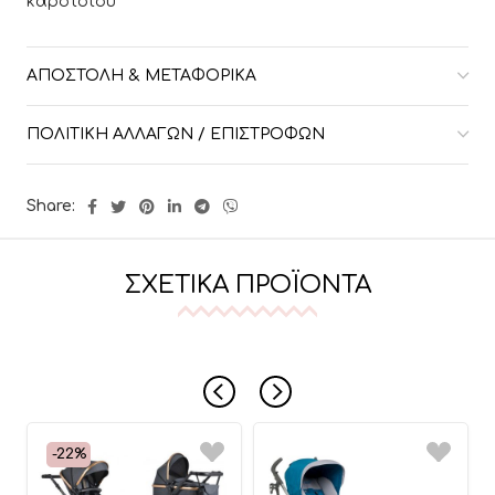
καροτσιού
ΑΠΟΣΤΟΛΉ & ΜΕΤΑΦΟΡΙΚΆ
ΠΟΛΙΤΙΚΉ ΑΛΛΑΓΏΝ / ΕΠΙΣΤΡΟΦΏΝ
Share:
ΣΧΕΤΙΚΆ ΠΡΟΪΌΝΤΑ
-22%