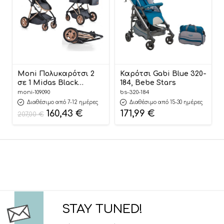
Moni Πολυκαρότσι 2
Καρότσι Gabi Blue 320-
σε 1 Midas Black
184, Bebe Stars
3800146235796
moni-109090
bs-320-184
Διαθέσιμο από 7-12 ημέρες
Διαθέσιμο από 15-30 ημέρες
160,43
€
171,99
€
207,00
€
STAY TUNED!