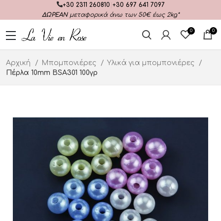
+30 2311 260810
|
+30 697 641 7097
ΔΩΡΕΑΝ
μεταφορικά άνω των 50€ έως 2kg*
0
0
Αρχική
Μπομπονιέρες
Υλικά για μπομπονιέρες
Πέρλα 10mm BSA301 100γρ