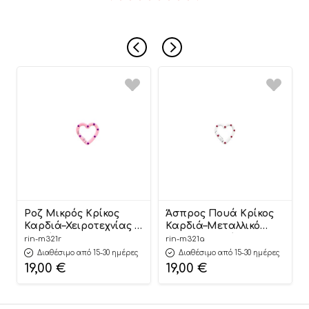
Ροζ Μικρός Κρίκος
Άσπρος Πουά Κρίκος
Καρδιά–Χειροτεχνίας &
Καρδιά–Μεταλλικό
Διακόσμησης 3cm (50
Διακοσμητικό
rin-m321r
rin-m321a
τεμάχια) | Μ321Ρ
Κρεμαστό 3cm (50
Διαθέσιμο από 15-30 ημέρες
Διαθέσιμο από 15-30 ημέρες
Riniotis
τεμάχια) | Μ321Α
19,00
€
19,00
€
Riniotis