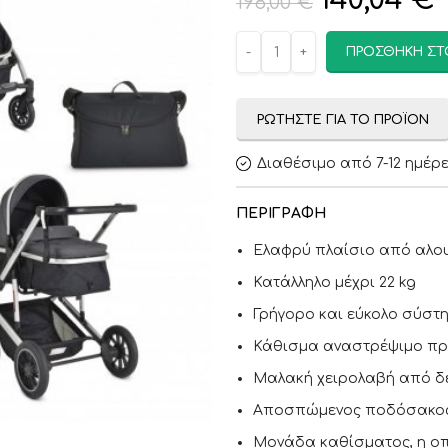
140,04
€
198,00
€
ΠΡΟΣΘΉΚΗ ΣΤ
ΡΩΤΉΣΤΕ ΓΙΑ ΤΟ ΠΡΟΪΌΝ
Διαθέσιμο από 7-12 ημέρ
ΠΕΡΙΓΡΑΦΉ
Eλαφρύ πλαίσιο από αλου
Κατάλληλο μέχρι 22 kg
Γρήγορο και εύκολο σύστ
Κάθισμα αναστρέψιμο προ
Μαλακή χειρολαβή από δέ
Aποσπώμενος ποδόσακος
Μονάδα καθίσματος, η οπ