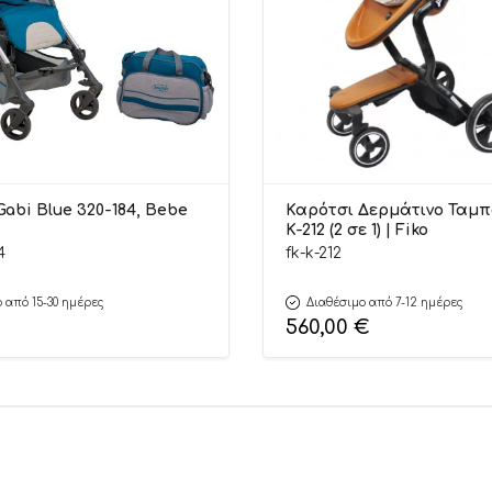
abi Blue 320-184, Bebe
Καρότσι Δερμάτινο Ταμπ
K-212 (2 σε 1) | Fiko
4
fk-k-212
 από 15-30 ημέρες
Διαθέσιμο από 7-12 ημέρες
560,00
€