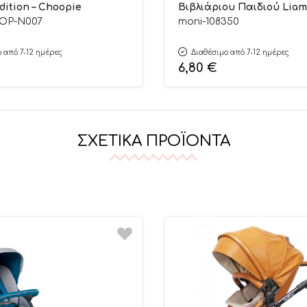
dition – Choopie
Βιβλιάριου Παιδιού Liam
3800146267032 – Cangaroo
OP-N007
moni-108350
 από 7-12 ημέρες
Διαθέσιμο από 7-12 ημέρες
6,80
€
ΣΧΕΤΙΚΆ ΠΡΟΪΌΝΤΑ