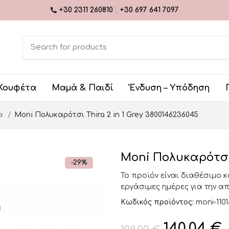
+30 2311 260810
|
+30 697 641 7097
Κουφέτα
Μαμά & Παιδί
Ένδυση – Υπόδηση
ια
Moni Πολυκαρότσι Thira 2 in 1 Grey 3800146236045
Moni Πολυκαρότσι T
-29%
Το προϊόν είναι διαθέσιμο 
εργάσιμες ημέρες για την α
Κωδικός προϊόντος:
moni-110