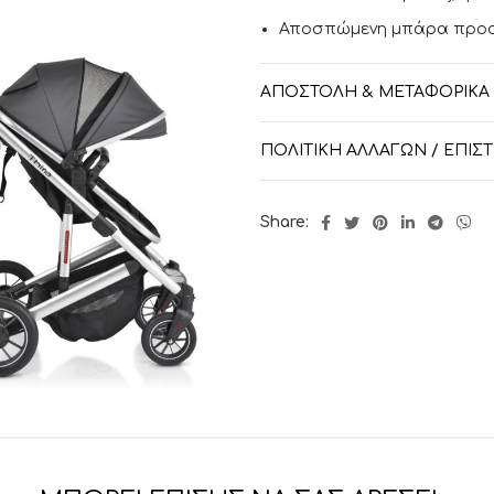
Αποσπώμενη μπάρα προσ
Μεγάλο καλάθι αποθήκευ
ΑΠΟΣΤΟΛΉ & ΜΕΤΑΦΟΡΙΚΆ
360 μοίρες περιστροφή τ
Ανάρτηση στους μπροστιν
ΠΟΛΙΤΙΚΉ ΑΛΛΑΓΏΝ / ΕΠΙ
Αποσπώμενοι εμπρός και 
Ρυθμιζόμενο κάθισμα σε 3
Share:
Περιλαμβάνονται τα αξεσ
Διαστάσεις :96.00cm x 61.0
Βάρος : 10 kg