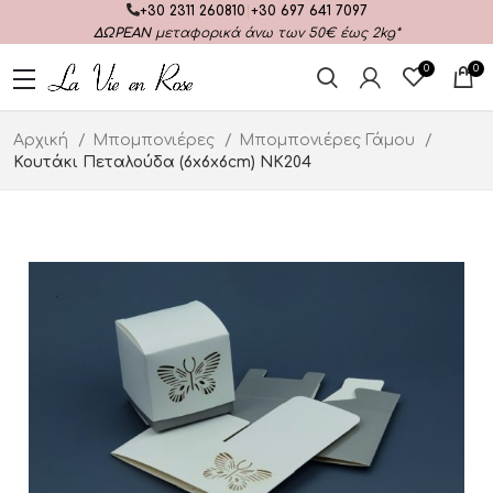
+30 2311 260810
|
+30 697 641 7097
ΔΩΡΕΑΝ
μεταφορικά άνω των 50€ έως 2kg*
0
0
Αρχική
Μπομπονιέρες
Μπομπονιέρες Γάμου
Κουτάκι Πεταλούδα (6x6x6cm) ΝΚ204