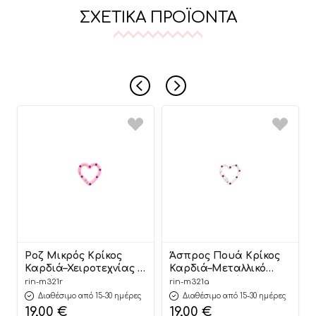
ΣΧΕΤΙΚΆ ΠΡΟΪΌΝΤΑ
Ροζ Μικρός Κρίκος
Άσπρος Πουά Κρίκος
Καρδιά–Χειροτεχνίας &
Καρδιά–Μεταλλικό
Διακόσμησης 3cm (50
Διακοσμητικό
rin-m321r
rin-m321a
τεμάχια) | Μ321Ρ
Κρεμαστό 3cm (50
Διαθέσιμο από 15-30 ημέρες
Διαθέσιμο από 15-30 ημέρες
Riniotis
τεμάχια) | Μ321Α
19,00
€
19,00
€