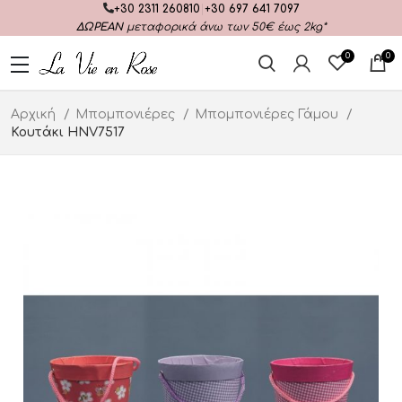
+30 2311 260810
|
+30 697 641 7097
ΔΩΡΕΑΝ
μεταφορικά άνω των 50€ έως 2kg*
0
0
Αρχική
Μπομπονιέρες
Μπομπονιέρες Γάμου
Κουτάκι HNV7517