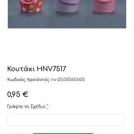
Κουτάκι HNV7517
Κωδικός προϊόντος:
nv-25.00060.005
0,95
€
*
Γράψτε το Σχέδιο