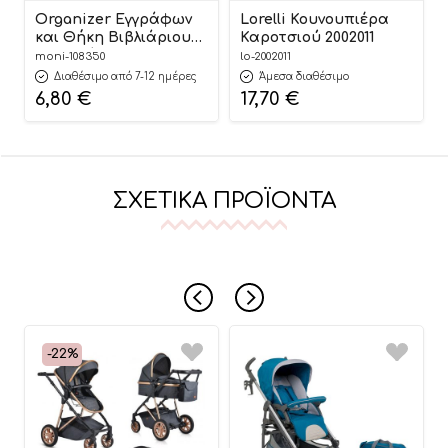
Organizer Εγγράφων
Lorelli Κουνουπιέρα
και Θήκη Βιβλιάριου
Καροτσιού 2002011
Παιδιού Liam Grey
moni-108350
lo-2002011
3800146267032 –
Διαθέσιμο από 7-12 ημέρες
Άμεσα διαθέσιμο
Cangaroo
6,80
€
17,70
€
ΣΧΕΤΙΚΆ ΠΡΟΪΌΝΤΑ
-22%