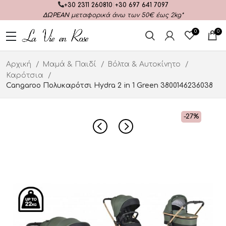
+30 2311 260810
|
+30 697 641 7097
ΔΩΡΕΑΝ
μεταφορικά άνω των 50€ έως 2kg*
0
0
Αρχική
Μαμά & Παιδί
Βόλτα & Αυτοκίνητο
Καρότσια
Cangaroo Πολυκαρότσι Hydra 2 in 1 Green 3800146236038
-27%