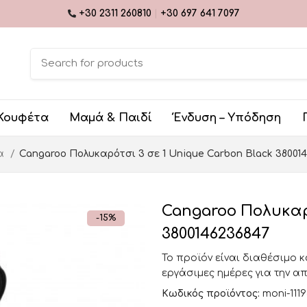
+30 2311 260810
|
+30 697 641 7097
Κουφέτα
Μαμά & Παιδί
Ένδυση – Υπόδηση
ια
Cangaroo Πολυκαρότσι 3 σε 1 Unique Carbon Black 38001
Cangaroo Πολυκαρό
-15%
3800146236847
Το προϊόν είναι διαθέσιμο 
εργάσιμες ημέρες για την α
Κωδικός προϊόντος:
moni-111