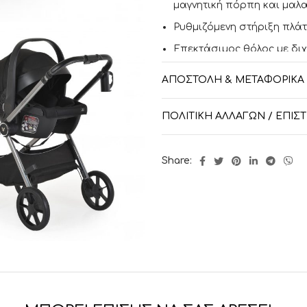
μαγνητική πόρπη και μαλ
Ρυθμιζόμενη στήριξη πλάτ
Επεκτάσιμος θόλος με δι
Ελαφρύ πορτμπαγκάζ με 
ΑΠΟΣΤΟΛΉ & ΜΕΤΑΦΟΡΙΚΆ
με αποσπώμενο κάλυμμα. Κ
κανονισμό ECE R129/03.
ΠΟΛΙΤΙΚΉ ΑΛΛΑΓΏΝ / ΕΠΙ
Ρυθμιζόμενο προσκέφαλο 
νεογέννητο.
Share:
Το σετ περιλαμβάνει:
σκελετό καροτσιού,
κάθισμα,
πόρτμπεμπε,
κάθισμα αυτοκινήτου,
ποδόσακο,
τσάντα για αξεσουάρ,