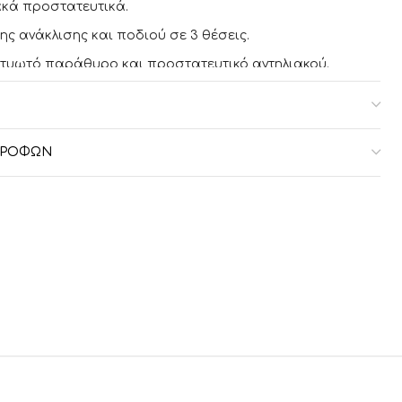
ακά προστατευτικά.
ης ανάκλισης και ποδιού σε 3 θέσεις.
χτυωτό παράθυρο και προστατευτικό αντηλιακού.
αφαιρούμενο εσωτερικό ύφασμα και μαλακό στρώμα
άθισμα αυτοκινήτου i-SIZE (40-87 cm) συμβατό με τον
ΣΤΡΟΦΏΝ
σε 7 θέσεις με αφρό μνήμης και πρόσθετο ένθετο για