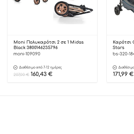
Moni Πολυκαρότσι 2 σε 1 Midas
Καρότσι G
Black 3800146235796
Stars
moni-109090
bs-320-18
Διαθέσιμο από 7-12 ημέρες
Διαθέσιμο
160,43
€
171,99
€
207,00
€