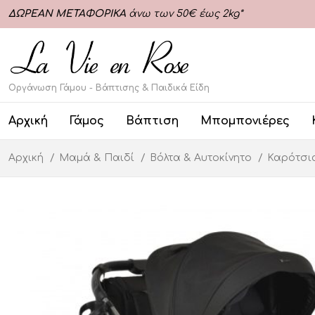
ΔΩΡΕΑΝ ΜΕΤΑΦΟΡΙΚΑ
άνω των 50€ έως 2kg*
Οργάνωση Γάμου - Βάπτισης & Παιδικά Είδη
Αρχική
Γάμος
Βάπτιση
Μπομπονιέρες
Αρχική
Μαμά & Παιδί
Βόλτα & Αυτοκίνητο
Καρότσ