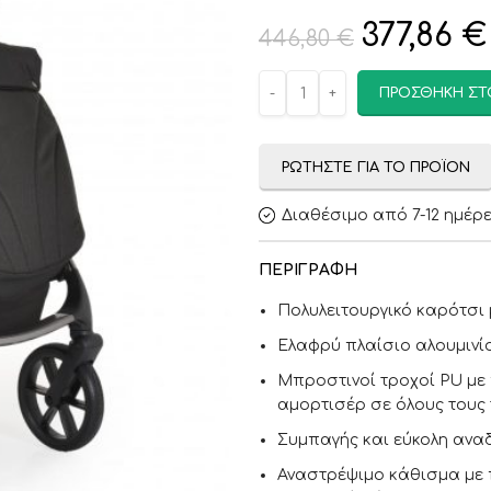
377,86
€
446,80
€
ΠΡΟΣΘΉΚΗ ΣΤ
ΡΩΤΉΣΤΕ ΓΙΑ ΤΟ ΠΡΟΪΌΝ
Διαθέσιμο από 7-12 ημέρ
ΠΕΡΙΓΡΑΦΉ
Πολυλειτουργικό καρότσι 
Ελαφρύ πλαίσιο αλουμινί
Μπροστινοί τροχοί PU με
αμορτισέρ σε όλους τους 
Συμπαγής και εύκολη αναδ
Αναστρέψιμο κάθισμα με 