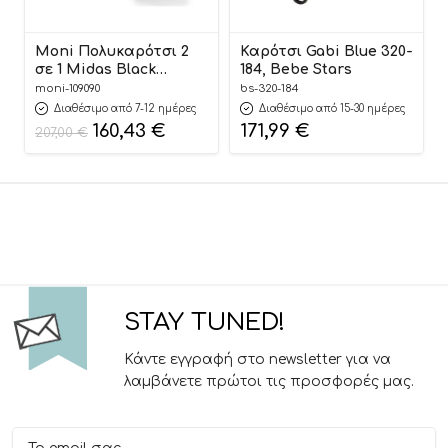
Moni Πολυκαρότσι 2
Καρότσι Gabi Blue 320-
σε 1 Midas Black
184, Bebe Stars
3800146235796
moni-109090
bs-320-184
Διαθέσιμο από 7-12 ημέρες
Διαθέσιμο από 15-30 ημέρες
160,43
€
171,99
€
207,00
€
STAY TUNED!
Κάντε εγγραφή στο newsletter για να
λαμβάνετε πρώτοι τις προσφορές μας.