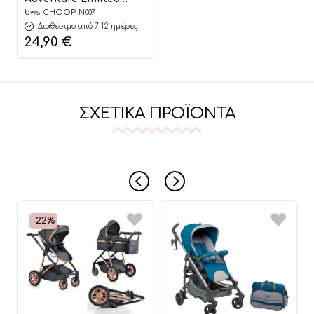
Edition – Choopie
bws-CHOOP-N007
Διαθέσιμο από 7-12 ημέρες
24,90
€
ΣΧΕΤΙΚΆ ΠΡΟΪΌΝΤΑ
-22%