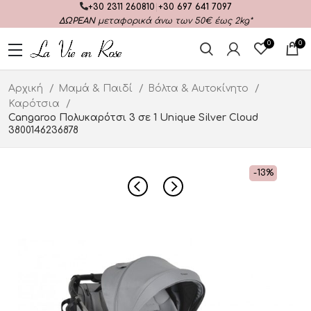
+30 2311 260810
|
+30 697 641 7097
ΔΩΡΕΑΝ
μεταφορικά άνω των 50€ έως 2kg*
0
0
Αρχική
Μαμά & Παιδί
Βόλτα & Αυτοκίνητο
Καρότσια
Cangaroo Πολυκαρότσι 3 σε 1 Unique Silver Cloud
3800146236878
-13%