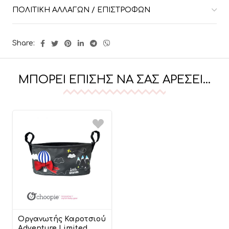
ΠΟΛΙΤΙΚΉ ΑΛΛΑΓΏΝ / ΕΠΙΣΤΡΟΦΏΝ
Share:
ΜΠΟΡΕΊ ΕΠΊΣΗΣ ΝΑ ΣΑΣ ΑΡΈΣΕΙ…
Οργανωτής Καροτσιού
Adventure Limited