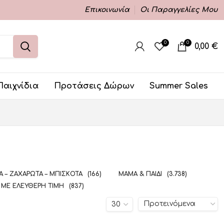
Επικοινωνία
Οι Παραγγελίες Μου
0
0
0,00
€
Παιχνίδια
Προτάσεις Δώρων
Summer Sales
 – ΖΑΧΑΡΩΤΆ – ΜΠΙΣΚΌΤΑ
(166)
ΜΑΜΆ & ΠΑΙΔΊ
(3.738)
 ΜΕ ΕΛΕΎΘΕΡΗ ΤΙΜΉ
(837)