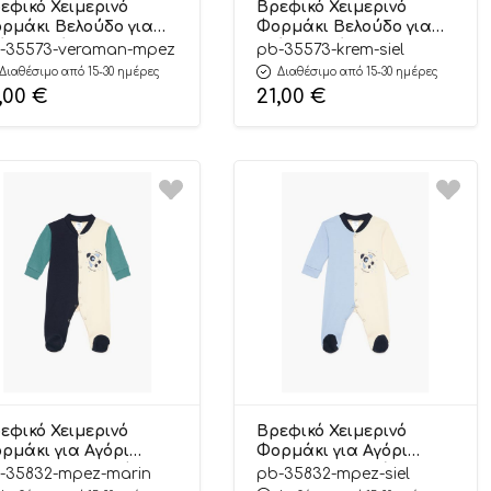
εφικό Χειμερινό
Βρεφικό Χειμερινό
ρμάκι Βελούδο για
Φορμάκι Βελούδο για
όρι Αερόστατο
Αγόρι Αερόστατο Κρεμ-
-35573-veraman-mpez
pb-35573-krem-siel
ραμάν-Μπεζ Μακρύ
Σιέλ Μακρύ Μανίκι,
Διαθέσιμο από 15-30 ημέρες
Διαθέσιμο από 15-30 ημέρες
νίκι, Βαμβακερό
Βαμβακερό 80%,
,00
€
21,00
€
%, Πολυέστερ 20% –
Πολυέστερ 20% – Pretty
etty Baby
Baby
εφικό Χειμερινό
Βρεφικό Χειμερινό
ρμάκι για Αγόρι
Φορμάκι για Αγόρι
ace Μπεζ-Μαρίν
Space Μπεζ-Σιέλ
-35832-mpez-marin
pb-35832-mpez-siel
κρύ Μανίκι, Χοντρή
Μακρύ Μανίκι, Χοντρή