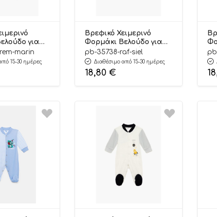
ειμερινό
Βρεφικό Χειμερινό
Βρ
ελούδο για
Φορμάκι Βελούδο για
Φο
tleman Κρεμ-
Αγόρι Ελεφαντάκια
Αγ
rem-marin
pb-35738-raf-siel
pb
ρύ Μανίκι,
Ραφ-Σιέλ Μακρύ
Μα
από 15-30 ημέρες
Διαθέσιμο από 15-30 ημέρες
ό 80%,
Μανίκι, Βαμβακερό
Βα
18,80
€
18
20% – Pretty
80%, Πολυέστερ 20% –
Πο
Pretty Baby
Ba