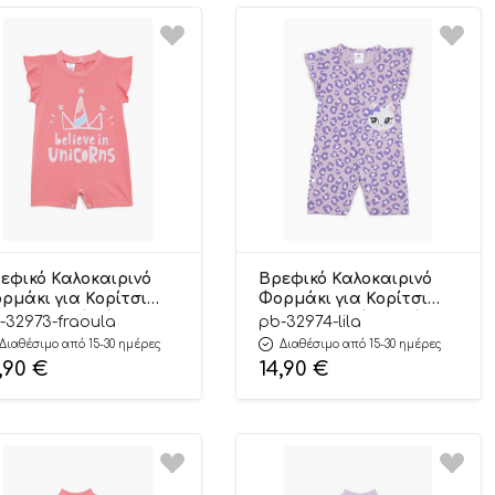
εφικό Καλοκαιρινό
Βρεφικό Καλοκαιρινό
ρμάκι για Κορίτσι
Φορμάκι για Κορίτσι
lieve Ροζ Φράουλα
Cute Cat Λιλά Κοντό
-32973-fraoula
pb-32974-lila
ντό Μανίκι, Ψιλή
Μανίκι, Ψιλή Πλέξη
Διαθέσιμο από 15-30 ημέρες
Διαθέσιμο από 15-30 ημέρες
έξη Υφάσματος,
Υφάσματος,
,90
€
14,90
€
μβακερό 100% –
Βαμβακερό 100% –
etty Baby
Pretty Baby