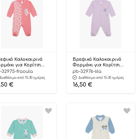
εφικό Καλοκαιρινό
Βρεφικό Καλοκαιρινό
ρμάκι για Κορίτσι
Φορμάκι για Κορίτσι
έπη Ροζ Φράουλα
Μπαλόνι Λιλά Μακρύ
-32975-fraoula
pb-32976-lila
κρύ Μανίκι, Ψιλή
Μανίκι, Ψιλή Πλέξη
Διαθέσιμο από 15-30 ημέρες
Διαθέσιμο από 15-30 ημέρες
έξη Υφάσματος,
Υφάσματος,
,50
€
16,50
€
μβακερό 100% –
Βαμβακερό 100% –
etty Baby
Pretty Baby