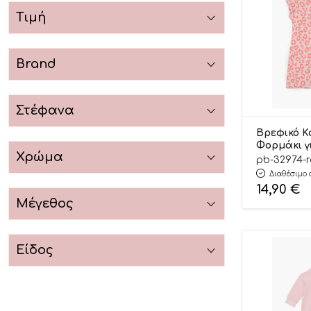
Τιμή
Brand
Στέφανα
Βρεφικό Κ
Φορμάκι γ
Χρώμα
Cute Cat Ρ
pb-32974-
Μανίκι, Ψ
Διαθέσιμο 
Υφάσματο
14,90
€
Βαμβακερό
Μέγεθος
Pretty Ba
Είδος