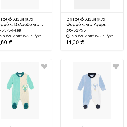
εφικό Χειμερινό
Βρεφικό Χειμερινό
ρμάκι Βελούδο για
Φορμάκι για Αγόρι
όρι Ελεφαντάκια Σιέλ
Smile Μπλε Μακρύ
-35738-siel
pb-32955
κρύ Μανίκι,
Μανίκι, Ψιλή Πλέξη
Διαθέσιμο από 15-30 ημέρες
Διαθέσιμο από 15-30 ημέρες
μβακερό 80%,
Υφάσματος,
,80
€
14,00
€
λυέστερ 20% – Pretty
Βαμβακερό 100% –
by
Pretty Baby