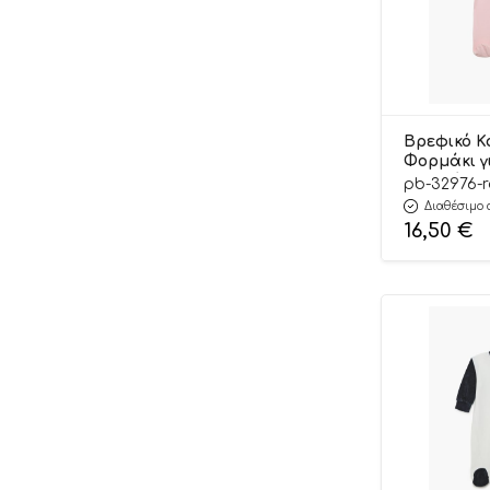
Βρεφικό Κ
Φορμάκι γ
Μπαλόνι 
pb-32976-
Μανίκι, Ψ
Διαθέσιμο 
Υφάσματο
16,50
€
Βαμβακερό
Pretty Ba