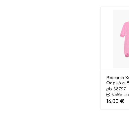
Βρεφικό Χ
Φορμάκι Β
Κορίτσι La
pb-35797
Εκρού Μακ
Διαθέσιμο 
Βαμβακερ
16,00
€
Πολυέστερ 
Baby