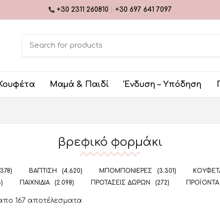
+30 2311 260810
|
+30 697 641 7097
Κουφέτα
Μαμά & Παιδί
Ένδυση – Υπόδηση
βρεφικό φορμάκι
.378)
ΒΆΠΤΙΣΗ
(4.620)
ΜΠΟΜΠΟΝΙΈΡΕΣ
(3.301)
ΚΟΥΦΈΤΑ
5)
ΠΑΙΧΝΊΔΙΑ
(2.098)
ΠΡΟΤΆΣΕΙΣ ΔΏΡΩΝ
(272)
ΠΡΟΪΌΝΤΑ
 απο 167 αποτέλεσματα