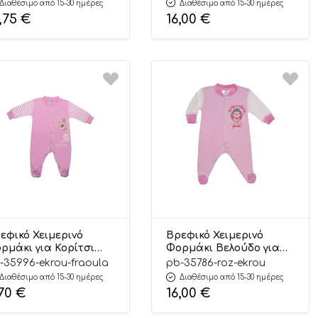
Διαθέσιμο από 15-30 ημέρες
Διαθέσιμο από 15-30 ημέρες
έξη, Βαμβακερό 100%
Πλέξη, Βαμβακερό 100%
,75
€
16,00
€
Pretty Baby
– Pretty Baby
εφικό Χειμερινό
Βρεφικό Χειμερινό
ρμάκι για Κορίτσι
Φορμάκι Βελούδο για
icorn Εκρού-
Κορίτσι Love U Ροζ-
-35996-ekrou-fraoula
pb-35786-roz-ekrou
άουλα Μακρύ
Εκρού Μακρύ Μανίκι,
Διαθέσιμο από 15-30 ημέρες
Διαθέσιμο από 15-30 ημέρες
νίκι, Χοντρή Πλέξη
Βαμβακερό 80%,
,70
€
16,00
€
άσματος,
Πολυέστερ 20% – Pretty
μβακερό 100% –
Baby