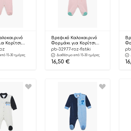
αλοκαιρινό
Βρεφικό Καλοκαιρινό
Βρ
ια Κορίτσι
Φορμάκι για Κορίτσι
Φο
Ροζ Μακρύ
Giraffe Ροζ-Φυστικί
Gi
roz
pb-32977-roz-fistiki
pb
ιλή Πλέξη
Μακρύ Μανίκι, Ψιλή
Μα
από 15-30 ημέρες
Διαθέσιμο από 15-30 ημέρες
ς,
Πλέξη Υφάσματος,
Πλ
16,50
€
16
 100% –
Βαμβακερό 100% –
Βα
by
Pretty Baby
Pr