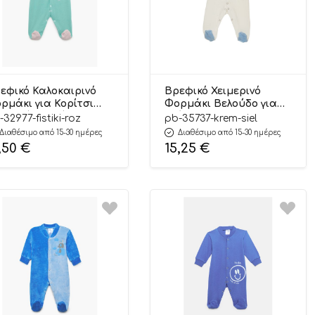
εφικό Καλοκαιρινό
Βρεφικό Χειμερινό
ρμάκι για Κορίτσι
Φορμάκι Βελούδο για
raffe Φυστικί-Ροζ
Αγόρι Gentleman Κρεμ-
-32977-fistiki-roz
pb-35737-krem-siel
κρύ Μανίκι, Ψιλή
Σιέλ Μακρύ Μανίκι,
Διαθέσιμο από 15-30 ημέρες
Διαθέσιμο από 15-30 ημέρες
έξη Υφάσματος,
Βαμβακερό 80%,
,50
€
15,25
€
μβακερό 100% –
Πολυέστερ 20% – Pretty
etty Baby
Baby