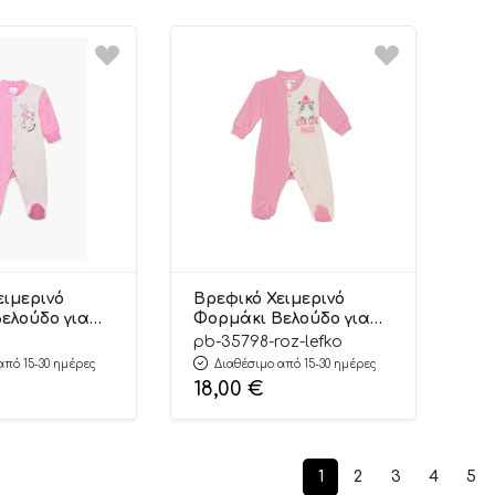
Pr
ειμερινό
Βρεφικό Χειμερινό
ελούδο για
Φορμάκι Βελούδο για
 Vie Ροζ-
Κορίτσι Panda Ροζ-
pb-35798-roz-lefko
ρύ Μανίκι,
Λευκό Μακρύ Μανίκι,
από 15-30 ημέρες
Διαθέσιμο από 15-30 ημέρες
ό 80%,
Βαμβακερό 80%,
18,00
€
20% – Pretty
Πολυέστερ 20% – Pretty
Baby
1
2
3
4
5