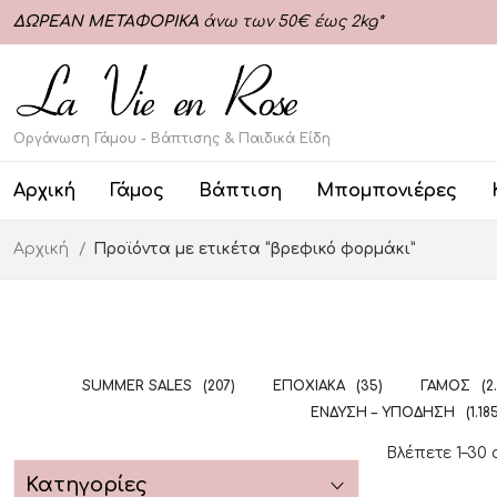
ΔΩΡΕΑΝ ΜΕΤΑΦΟΡΙΚΑ
άνω των 50€ έως 2kg*
Οργάνωση Γάμου - Βάπτισης & Παιδικά Είδη
Αρχική
Γάμος
Βάπτιση
Μπομπονιέρες
Αρχική
Προϊόντα με ετικέτα “βρεφικό φορμάκι”
SUMMER SALES
(207)
ΕΠΟΧΙΑΚΆ
(35)
ΓΆΜΟΣ
(2
ΈΝΔΥΣΗ – ΥΠΌΔΗΣΗ
(1.18
Βλέπετε 1–30
Κατηγορίες