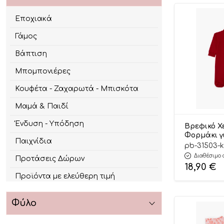
Εποχιακά
Γάμος
Βάπτιση
Μπομπονιέρες
Κουφέτα - Ζαχαρωτά - Μπισκότα
Μαμά & Παιδί
Ένδυση - Υπόδηση
Βρεφικό Χ
Φορμάκι γ
Παιχνίδια
Love Κόκκ
pb-31503-k
Μανίκι, Χ
Διαθέσιμο 
Προτάσεις Δώρων
Υφάσματο
18,90
€
Βαμβακερό
Προϊόντα με ελεύθερη τιμή
Pretty Ba
Φύλο