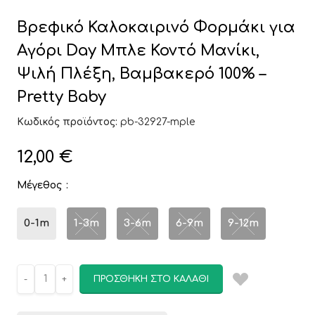
Βρεφικό Καλοκαιρινό Φορμάκι για
Αγόρι Day Μπλε Κοντό Μανίκι,
Ψιλή Πλέξη, Βαμβακερό 100% –
Pretty Baby
Κωδικός προϊόντος:
pb-32927-mple
12,00
€
Μέγεθος
0-1m
1-3m
3-6m
6-9m
9-12m
ΠΡΟΣΘΉΚΗ ΣΤΟ ΚΑΛΆΘΙ