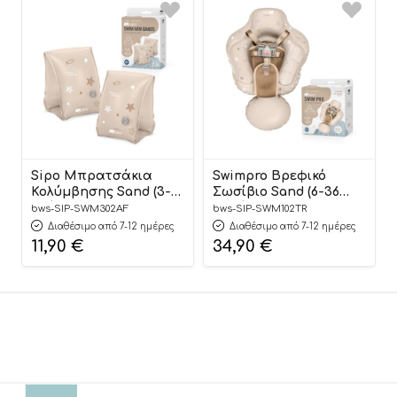
Sipo Μπρατσάκια
Swimpro Βρεφικό
Κολύμβησης Sand (3-6
Σωσίβιο Sand (6-36
ετών) – Sipo
μηνών) – Sipo
bws-SIP-SWM302AF
bws-SIP-SWM102TR
Διαθέσιμο από 7-12 ημέρες
Διαθέσιμο από 7-12 ημέρες
11,90
€
34,90
€