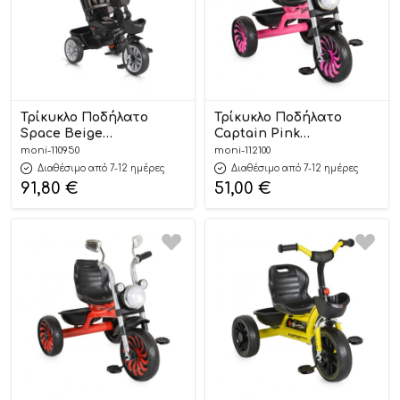
Τρίκυκλο Ποδήλατο
Τρίκυκλο Ποδήλατο
Space Beige
Captain Pink
3800146231514 – Byox
3800146231781 3+ – Byox
moni-110950
moni-112100
Διαθέσιμο από 7-12 ημέρες
Διαθέσιμο από 7-12 ημέρες
91,80
€
51,00
€