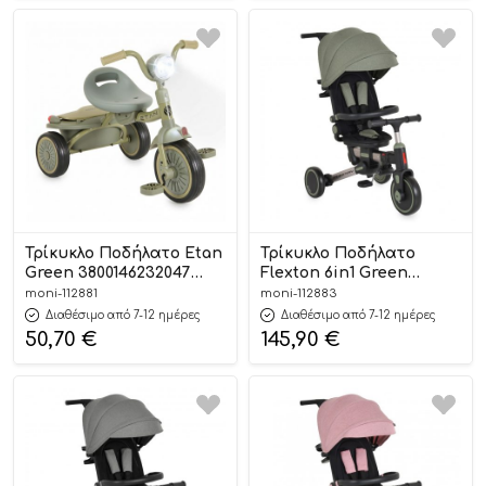
Τρίκυκλο Ποδήλατο Etan
Τρίκυκλο Ποδήλατο
Green 3800146232047
Flexton 6in1 Green
12m+ – Byox
3800146232030 6m+ –
moni-112881
moni-112883
Byox
Διαθέσιμο από 7-12 ημέρες
Διαθέσιμο από 7-12 ημέρες
50,70
€
145,90
€