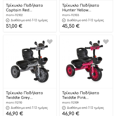
Τρίκυκλο Ποδήλατο
Τρίκυκλο Ποδήλατο
Captain Red
Hunter Yellow
3800146231774 3+ – Byox
3800146231811 3+ – Byox
moni-112102
moni-112103
Διαθέσιμο από 7-12 ημέρες
Διαθέσιμο από 7-12 ημέρες
51,00
€
45,50
€
Τρίκυκλο Ποδήλατο
Τρίκυκλο Ποδήλατο
Twiddle Grey
Twiddle Pink
3800146231743 3+ – Byox
3800146231736 3+ – Byox
moni-112110
moni-112109
Διαθέσιμο από 7-12 ημέρες
Διαθέσιμο από 7-12 ημέρες
46,90
€
46,90
€