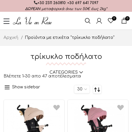
+30 2311 260810
|
+30 697 641 7097
ΔΩΡΕΑΝ
μεταφορικά άνω των 50€ έως 2kg*
0
0
Αρχική
Προϊόντα με ετικέτα “τρίκυκλο ποδήλατο”
τρίκυκλο ποδήλατο
CATEGORIES
Βλέπετε 1–30 απο 47 αποτέλεσματα
Show sidebar