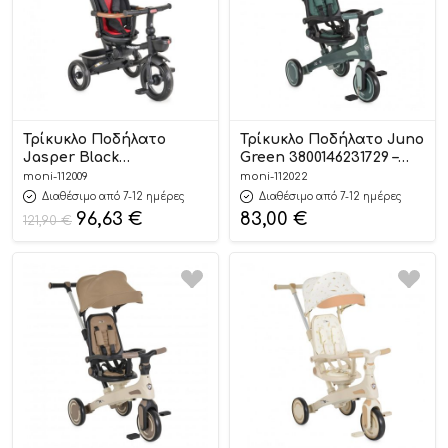
Τρίκυκλο Ποδήλατο
Τρίκυκλο Ποδήλατο Juno
Jasper Black
Green 3800146231729 –
3800146231675 – Byox
Byox
moni-112009
moni-112022
Διαθέσιμο από 7-12 ημέρες
Διαθέσιμο από 7-12 ημέρες
96,63
€
83,00
€
121,90
€