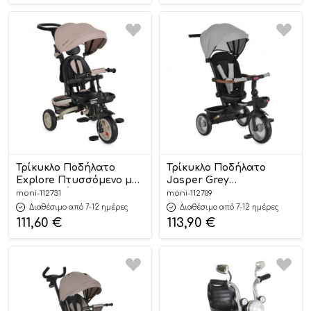
Τρίκυκλο Ποδήλατο
Τρίκυκλο Ποδήλατο
Explore Πτυσσόμενο με
Jasper Grey
Χειρολαβή Γονέα Beige
3800146232023 – Byox
moni-112731
moni-112709
3800146231989 – Byox
Διαθέσιμο από 7-12 ημέρες
Διαθέσιμο από 7-12 ημέρες
111,60
€
113,90
€