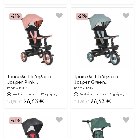
-21%
-21%
Τρίκυκλο Ποδήλατο
Τρίκυκλο Ποδήλατο
Jasper Pink
Jasper Green
3800146231699 – Byox
3800146231682 – Byox
moni-112008
moni-112007
Διαθέσιμο από 7-12 ημέρες
Διαθέσιμο από 7-12 ημέρες
96,63
€
96,63
€
121,90
€
121,90
€
-21%