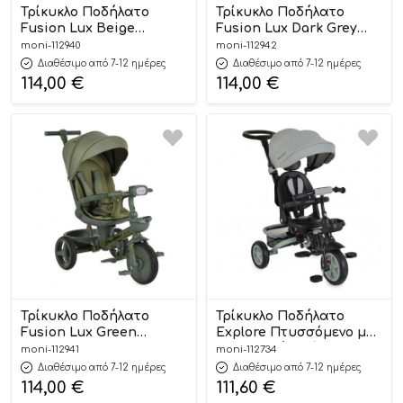
Τρίκυκλο Ποδήλατο
Τρίκυκλο Ποδήλατο
Fusion Lux Beige
Fusion Lux Dark Grey
3800146232078 5m+ – Byox
3800146232108 5m+ – Byox
moni-112940
moni-112942
Διαθέσιμο από 7-12 ημέρες
Διαθέσιμο από 7-12 ημέρες
114,00
€
114,00
€
Τρίκυκλο Ποδήλατο
Τρίκυκλο Ποδήλατο
Fusion Lux Green
Explore Πτυσσόμενο με
3800146232115 5m+ – Byox
Χειρολαβή Γονέα Green
moni-112941
moni-112734
3800146231996 – Byox
Διαθέσιμο από 7-12 ημέρες
Διαθέσιμο από 7-12 ημέρες
114,00
€
111,60
€