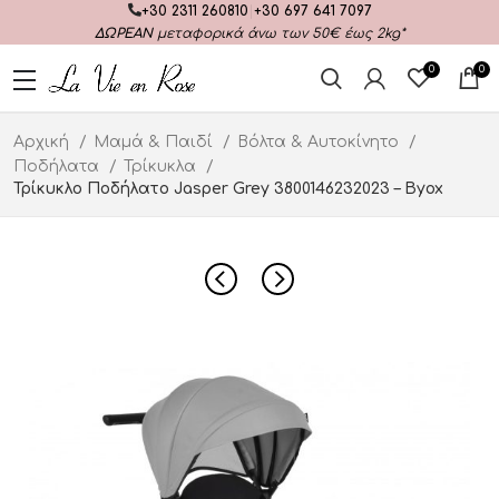
+30 2311 260810
|
+30 697 641 7097
ΔΩΡΕΑΝ
μεταφορικά άνω των 50€ έως 2kg*
0
0
Αρχική
Μαμά & Παιδί
Βόλτα & Αυτοκίνητο
Ποδήλατα
Τρίκυκλα
Τρίκυκλο Ποδήλατο Jasper Grey 3800146232023 – Byox