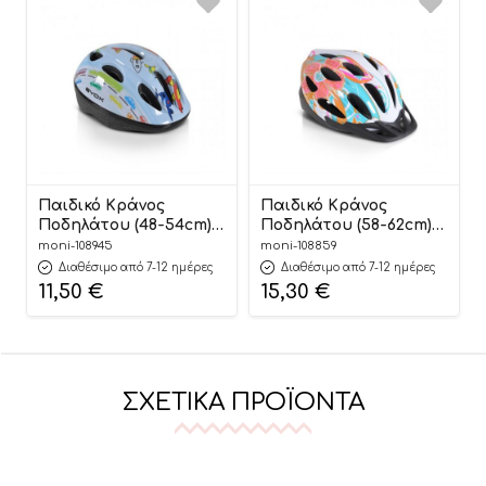
Παιδικό Κράνος
Παιδικό Κράνος
Ποδηλάτου (48-54cm)
Ποδηλάτου (58-62cm)
Y03 Plains
Y02 Pink L
moni-108945
moni-108859
3800146227494 – Byox
3800146227395 – Byox
Διαθέσιμο από 7-12 ημέρες
Διαθέσιμο από 7-12 ημέρες
11,50
€
15,30
€
ΣΧΕΤΙΚΆ ΠΡΟΪΌΝΤΑ