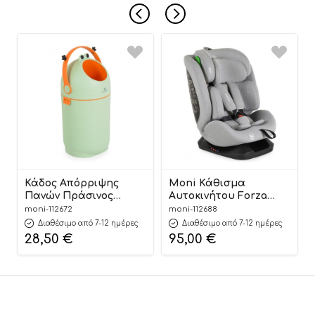
Κάδος Απόρριψης
Moni Κάθισμα
Πανών Πράσινος
Αυτοκινήτου Forza
Nubbi Green Hygiene
Dark Grey 40-150cm
moni-112672
moni-112688
Basket 3800146273279 –
3801005153725
Διαθέσιμο από 7-12 ημέρες
Διαθέσιμο από 7-12 ημέρες
Cangaroo
28,50
€
95,00
€