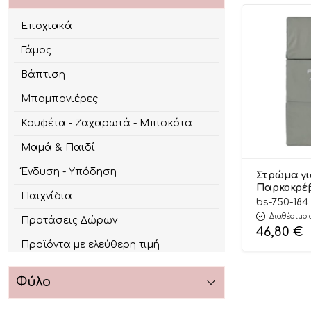
Εποχιακά
Γάμος
Βάπτιση
Μπομπονιέρες
Κουφέτα - Ζαχαρωτά - Μπισκότα
Μαμά & Παιδί
Ένδυση - Υπόδηση
Στρώμα γ
Παρκοκρέ
Παιχνίδια
(120x60cm)
bs-750-184
Stars
Διαθέσιμο 
Προτάσεις Δώρων
46,80
€
Προϊόντα με ελεύθερη τιμή
Φύλο