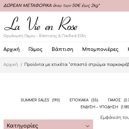
ΔΩΡΕΑΝ ΜΕΤΑΦΟΡΙΚΑ
άνω των 50€ έως 2kg*
Οργάνωση Γάμου - Βάπτισης & Παιδικά Είδη
Αρχική
Γάμος
Βάπτιση
Μπομπονιέρες
Αρχική
Προϊόντα με ετικέτα “σπαστό στρώμα παρκοκρέ
SUMMER SALES
(190)
ΕΠΟΧΙΑΚΆ
(35)
ΓΆΜΟΣ
(2.
ΈΝΔΥΣΗ – ΥΠΌΔΗΣΗ
(1.18
Εμφάνιση το
Κατηγορίες