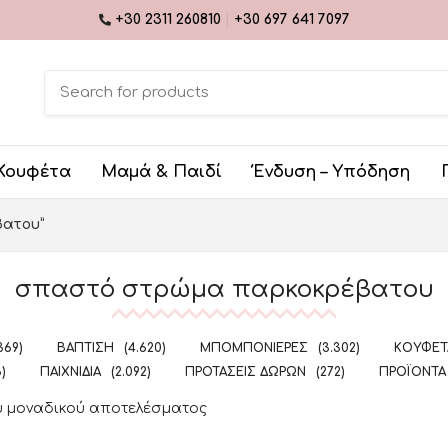
+30 2311 260810
|
+30 697 641 7097
Κουφέτα
Μαμά & Παιδί
Ένδυση – Υπόδηση
βατου”
σπαστό στρώμα παρκοκρέβατου
369)
ΒΆΠΤΙΣΗ
(4.620)
ΜΠΟΜΠΟΝΙΈΡΕΣ
(3.302)
ΚΟΥΦΈΤΑ
5)
ΠΑΙΧΝΊΔΙΑ
(2.092)
ΠΡΟΤΆΣΕΙΣ ΔΏΡΩΝ
(272)
ΠΡΟΪΌΝΤΑ
υ μοναδικού αποτελέσματος