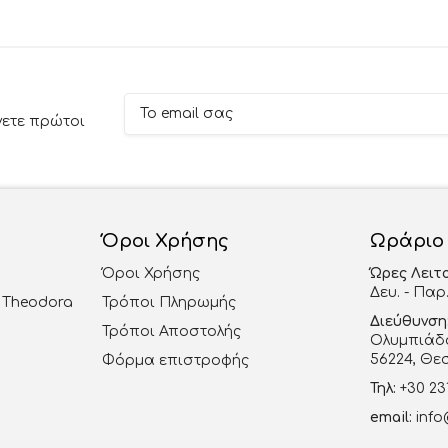
νετε πρώτοι
Όροι Χρήσης
Ωράριο
Όροι Χρήσης
Ώρες Λειτ
Δευ. - Παρ.
al Theodora
Τρόποι Πληρωμής
Διεύθυνση
Τρόποι Αποστολής
Ολυμπιάδο
56224, Θε
Φόρμα επιστροφής
Τηλ:
+30 23
email:
info