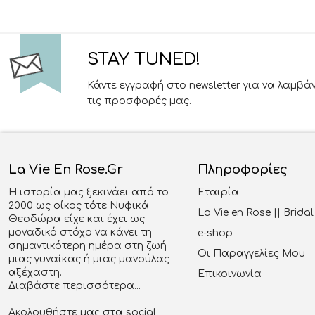
STAY TUNED!
Κάντε εγγραφή στο newsletter για να λαμβά
τις προσφορές μας.
La Vie En Rose.gr
Πληροφορίες
Η ιστορία μας ξεκινάει από το
Εταιρία
2000 ως οίκος τότε Νυφικά
La Vie en Rose || Brid
Θεοδώρα είχε και έχει ως
μοναδικό στόχο να κάνει τη
e-shop
σημαντικότερη ημέρα στη ζωή
Οι Παραγγελίες Μου
μιας γυναίκας ή μιας μανούλας
αξέχαστη.
Επικοινωνία
Διαβάστε περισσότερα...
Ακολουθήστε μας στα social