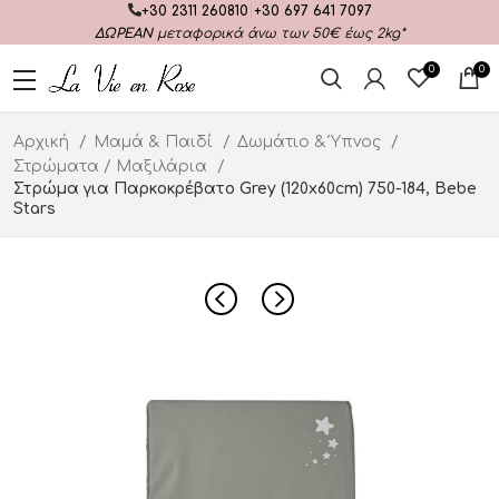
+30 2311 260810
|
+30 697 641 7097
ΔΩΡΕΑΝ
μεταφορικά άνω των 50€ έως 2kg*
0
0
Αρχική
Μαμά & Παιδί
Δωμάτιο & Ύπνος
Στρώματα / Μαξιλάρια
Στρώμα για Παρκοκρέβατο Grey (120x60cm) 750-184, Bebe
Stars