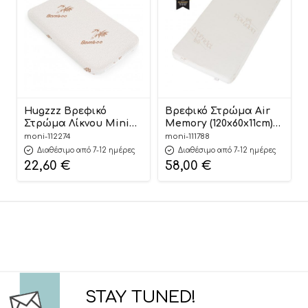
Hugzzz Βρεφικό
Βρεφικό Στρώμα Air
Στρώμα Λίκνου Mini
Memory (120x60x11cm)
Bamboo
3801005210022 – Hugzzz
moni-112274
moni-111788
(81.5×48.5×4.5cm)
Διαθέσιμο από 7-12 ημέρες
Διαθέσιμο από 7-12 ημέρες
3800146272548
22,60
€
58,00
€
STAY TUNED!