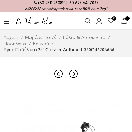
+30 2311 260810
|
+30 697 641 7097
ΔΩΡΕΑΝ
μεταφορικά άνω των 50€ έως 2kg*
0
0
Αρχική
Μαμά & Παιδί
Βόλτα & Αυτοκίνητο
Ποδήλατα
Βουνού
Byox Ποδήλατο 26” Clasher Anthracit 3800146203658