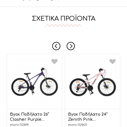
ΣΧΕΤΙΚΆ ΠΡΟΪΌΝΤΑ
Byox Ποδήλατο 26”
Byox Ποδήλατο 24”
Clasher Purple
Zenith Pink
3800146203665
3800146203726
moni-112819
moni-112821