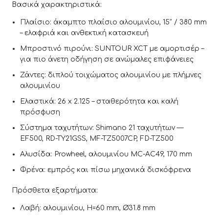
Βασικά χαρακτηριστικά:
Πλαίσιο: άκαμπτο πλαίσιο αλουμινίου, 15″ / 380 mm
– ελαφριά και ανθεκτική κατασκευή
Μπροστινό πιρούνι: SUNTOUR XCT με αμορτισέρ –
για πιο άνετη οδήγηση σε ανώμαλες επιφάνειες
Ζάντες: διπλού τοιχώματος αλουμινίου με πλήμνες
αλουμινίου
Ελαστικά: 26 x 2.125 – σταθερότητα και καλή
πρόσφυση
Σύστημα ταχυτήτων: Shimano 21 ταχυτήτων —
EF500, RD-TY21GSS, MF-TZ5007CP, FD-TZ500
Αλυσίδα: Prowheel, αλουμινίου MC-AC49, 170 mm
Φρένα: εμπρός και πίσω μηχανικά δισκόφρενα
Πρόσθετα εξαρτήματα:
Λαβή: αλουμινίου, H=60 mm, Ø31.8 mm