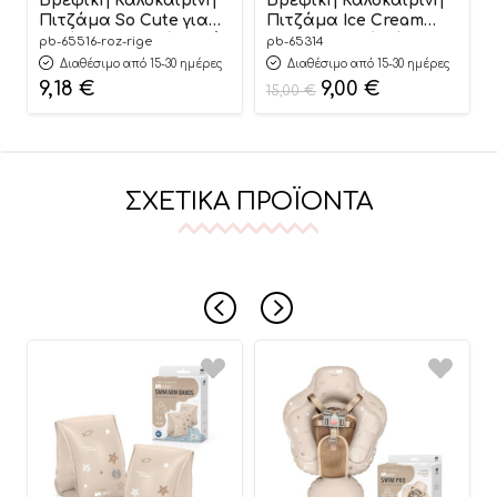
Βρεφική Καλοκαιρινή
Βρεφική Καλοκαιρινή
Πιτζάμα So Cute για
Πιτζάμα Ice Cream
Κορίτσι Ροζ Ριγέ, Ψιλή
Unisex Λευκό-Κίτρινο,
pb-65516-roz-rige
pb-65314
Πλέξη Υφάσματος,
Ψιλή Πλέξη
Διαθέσιμο από 15-30 ημέρες
Διαθέσιμο από 15-30 ημέρες
Βαμβακερή 100% –
Υφάσματος,
9,18
€
9,00
€
15,00
€
Pretty Baby
Βαμβακερή 100% –
Pretty Baby
ΣΧΕΤΙΚΆ ΠΡΟΪΌΝΤΑ