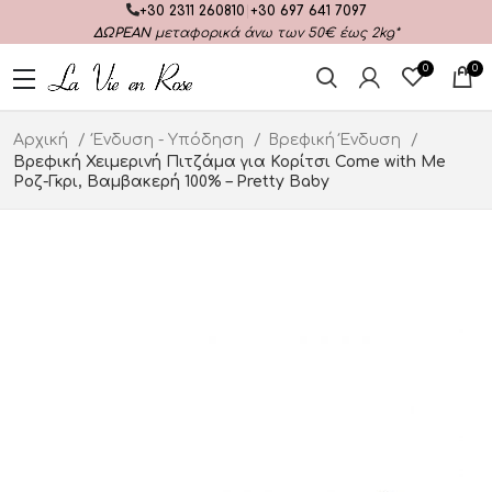
+30 2311 260810
|
+30 697 641 7097
ΔΩΡΕΑΝ
μεταφορικά άνω των 50€ έως 2kg*
0
0
Αρχική
Ένδυση - Υπόδηση
Βρεφική Ένδυση
Βρεφική Χειμερινή Πιτζάμα για Κορίτσι Come with Me
Ροζ-Γκρι, Βαμβακερή 100% – Pretty Baby