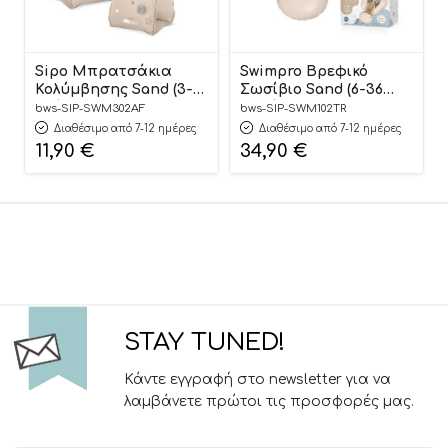
Sipo Μπρατσάκια
Swimpro Βρεφικό
Κολύμβησης Sand (3-6
Σωσίβιο Sand (6-36
ετών) – Sipo
μηνών) – Sipo
bws-SIP-SWM302AF
bws-SIP-SWM102TR
Διαθέσιμο από 7-12 ημέρες
Διαθέσιμο από 7-12 ημέρες
11,90
€
34,90
€
STAY TUNED!
Κάντε εγγραφή στο newsletter για να
λαμβάνετε πρώτοι τις προσφορές μας.