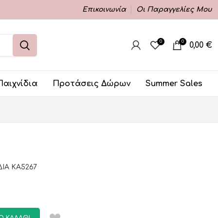
Επικοινωνία
Οι Παραγγελίες Μου
0
0
0,00
€
Παιχνίδια
Προτάσεις Δώρων
Summer Sales
ΙΑ ΚΑ5267