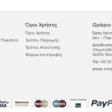
Όροι Χρήσης
Ωράριο
Όροι Χρήσης
Ώρες Λειτ
Δευ. - Παρ.
al Theodora
Τρόποι Πληρωμής
Διεύθυνση
Τρόποι Αποστολής
Ολυμπιάδο
56224, Θε
Φόρμα επιστροφής
Τηλ:
+30 23
email:
info