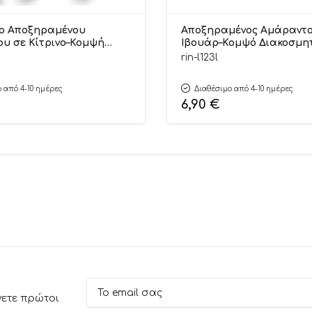
ο Αποξηραμένου
Αποξηραμένος Αμάραντ
υ σε Κίτρινο–Κομψή
Ιβουάρ–Κομψό Διακοσμητ
η 70cm | Λ123Κ Riniotis
Μπουκέτο 70cm | Λ123Λ Ri
rin-l123l
 από 4-10 ημέρες
Διαθέσιμο από 4-10 ημέρες
6,90
€
νετε πρώτοι