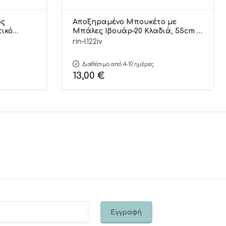
ος
Αποξηραμένο Μπουκέτο με
ικό
Μπάλες Ιβουάρ–20 Κλαδιά, 55cm |
niotis
Λ122ΙΒ Riniotis
rin-l122iv
Διαθέσιμο από 4-10 ημέρες
13,00
€