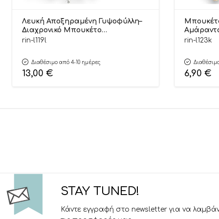
Λευκή Αποξηραμένη Γυψοφύλλη–
Μπουκέτ
Διαχρονικό Μπουκέτο
Αμάραντο
Διακόσμησης 70cm | Λ119Λ Riniotis
Διακόσμησ
rin-l119l
rin-l123k
Διαθέσιμο από 4-10 ημέρες
Διαθέσιμο
13,00
€
6,90
€
STAY TUNED!
Κάντε εγγραφή στο newsletter για να λαμβά