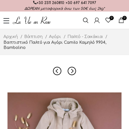
+30 2311 260810
|
+30 697 641 7097
ΔΩΡΕΑΝ
μεταφορικά άνω των 50€ έως 2kg*
0
0
Αρχική
Βάπτιση
Αγόρι
Παλτό - Σακάκια
Βαπτιστικό Παλτό για Αγόρι Camilo Καμηλό 9904,
Bambolino