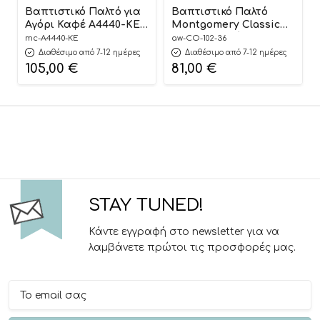
Βαπτιστικό Παλτό για
Βαπτιστικό Παλτό
Αγόρι Καφέ A4440-KE,
Montgomery Classic
Mi Chiamo
Μπλε για Αγόρι CO-
mc-A4440-KE
aw-CO-102-36
102-36, Angel Wings
Διαθέσιμο από 7-12 ημέρες
Διαθέσιμο από 7-12 ημέρες
105,00
€
81,00
€
STAY TUNED!
Κάντε εγγραφή στο newsletter για να
λαμβάνετε πρώτοι τις προσφορές μας.