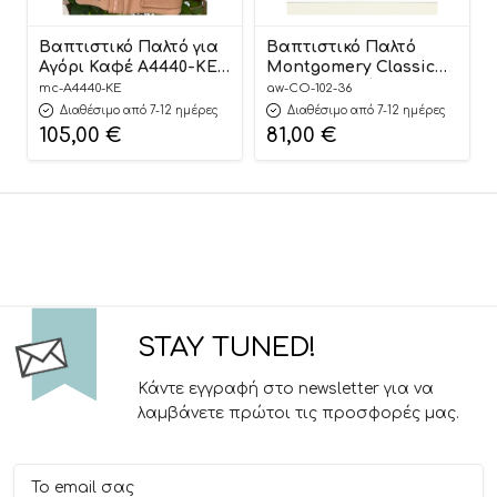
Βαπτιστικό Παλτό για
Βαπτιστικό Παλτό
Αγόρι Καφέ A4440-KE,
Montgomery Classic
Mi Chiamo
Μπλε για Αγόρι CO-
mc-A4440-KE
aw-CO-102-36
102-36, Angel Wings
Διαθέσιμο από 7-12 ημέρες
Διαθέσιμο από 7-12 ημέρες
105,00
€
81,00
€
STAY TUNED!
Κάντε εγγραφή στο newsletter για να
λαμβάνετε πρώτοι τις προσφορές μας.