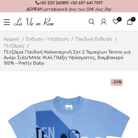
+30 2311 260810
|
+30 697 641 7097
ΔΩΡΕΑΝ
μεταφορικά άνω των 50€ έως 2kg*
0
0
Αρχική
Ένδυση - Υπόδηση
Παιδική Ένδυση
Πιτζάμες
Πιτζάμα Παιδική Καλοκαιρινή Σετ 2 Τεμαχίων Tennis για
Αγόρι Σιέλ/Μπλε Ψιλή Πλέξη Υφάσματος, Βαμβακερό
100% – Pretty Baby
-30%