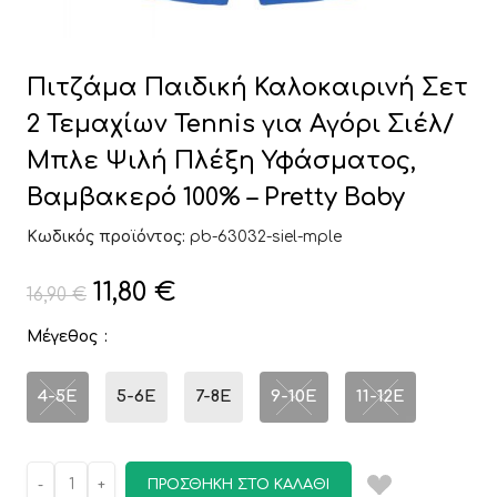
Πιτζάμα Παιδική Καλοκαιρινή Σετ
2 Τεμαχίων Tennis για Αγόρι Σιέλ/
Μπλε Ψιλή Πλέξη Υφάσματος,
Βαμβακερό 100% – Pretty Baby
Κωδικός προϊόντος:
pb-63032-siel-mple
11,80
€
16,90
€
Μέγεθος
4-5E
5-6E
7-8E
9-10E
11-12E
ΠΡΟΣΘΉΚΗ ΣΤΟ ΚΑΛΆΘΙ