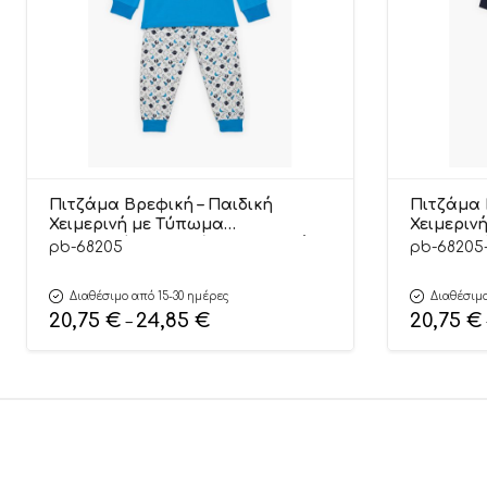
Πιτζάμα Βρεφική – Παιδική
Πιτζάμα 
Χειμερινή με Τύπωμα
Χειμεριν
Αστροναύτης Μπλέ Βαμβακερή
Αστρονα
pb-68205
pb-68205
100% | Pretty Baby
100% | Pr
Διαθέσιμο από 15-30 ημέρες
Διαθέσιμο
20,75
€
24,85
€
20,75
€
–