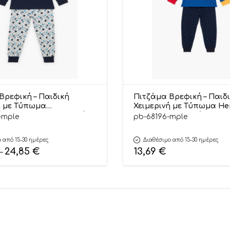
Βρεφική – Παιδική
Πιτζάμα Βρεφική – Παιδ
ή με Τύπωμα
Χειμερινή με Τύπωμα He
ύτης Μπλέ Βαμβακερή
Μπλε Βαμβακερή 100% | 
-mple
pb-68196-mple
etty Baby
Baby
 από 15-30 ημέρες
Διαθέσιμο από 15-30 ημέρες
24,85
€
13,69
€
–