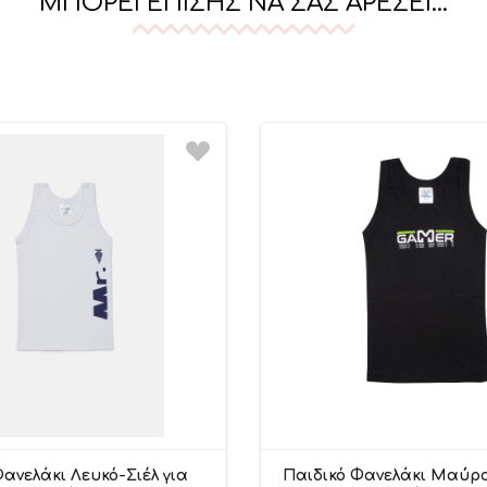
ΜΠΟΡΕΊ ΕΠΊΣΗΣ ΝΑ ΣΑΣ ΑΡΈΣΕΙ…
Μερικά ρούχα που φαίνοντ
αρχικές τους διαστάσεις 
Για να διατηρήσετε τα ε
την υπερβολική έκθεση στο
Για να είναι τα εσώρουχα
απορρυπαντικό διαλυμέν
Στα μάλλινα αποφεύγετε τ
πάντα σε οριζόντια θέση 
Τα βαμβακερά είναι ανθεκ
σε πολύ υψηλές θερμοκρα
Στις τεχνητές ίνες τα χρώ
σε μέτριες έως χαμηλές θ
ανελάκι Λευκό-Σιέλ για
Παιδικό Φανελάκι Μαύρο