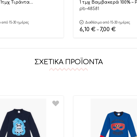
 1τμχ Τιράντα
1 τμχ Βαμβακερά 100% – P
ό 100% – Pretty Baby
Baby
pb-48581
 από 15-30 ημέρες
Διαθέσιμο από 15-30 ημέρες
6,10
€
7,00
€
–
ΣΧΕΤΙΚΆ ΠΡΟΪΌΝΤΑ