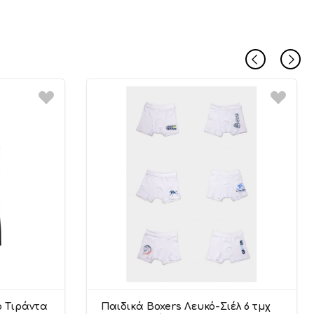
αι ότι «μάζεψαν» στο πλύσιμο επανέρχονται στις
μετά το σιδέρωμα (π.χ. 100% modal ή 100% βισκόζη)
σώρουχα σας απαλά, αποφύγετε το ξηρό στέγνωμα και
ν ήλιο.
 σας πάντα σαν καινούργια, χρησιμοποιείτε φυσικό
ο σωστά.
ο πλύσιμο σε υψηλές θερμοκρασίες και να το απλώνετε
ώστε να διατηρείται η φόρμα του.
τικά στο σίδερο και στο στύψιμο αρκεί να μην πλυθεί
σίες.
ματα είναι ανεξίτηλα. Προτείνεται πλύσιμο και σίδερο
ερμοκρασίες.
 Τιράντα
Παιδικά Boxers Λευκό-Σιέλ 6 τμχ