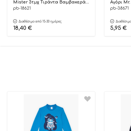
Mister 3τμχ Τιράντα Βαμβακερά
Αγόρι Mr.
100% – Pretty Baby
Βαμβακερ
pb-18621
pb-38671
Διαθέσιμο από 15-30 ημέρες
Διαθέσιμο
18,40
€
5,95
€