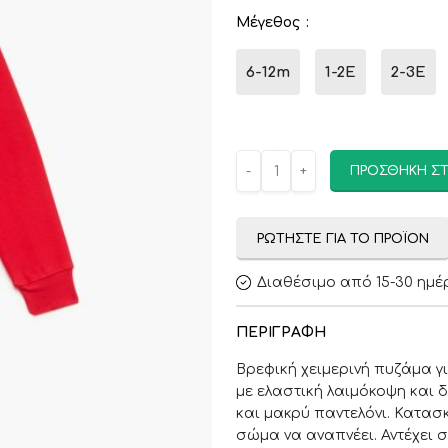
Μέγεθος
6-12m
1-2E
2-3Ε
ΠΡΟΣΘΉΚΗ ΣΤ
ΡΩΤΉΣΤΕ ΓΙΑ ΤΟ ΠΡΟΪΌΝ
Διαθέσιμο από 15-30 ημέ
ΠΕΡΙΓΡΑΦΉ
Βρεφική χειμερινή πυζάμα γ
με ελαστική λαιμόκοψη και 
και μακρύ παντελόνι. Κατασ
σώμα να αναπνέει. Αντέχει σ