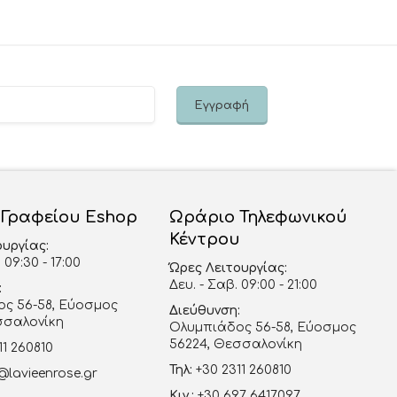
 Γραφείου Eshop
Ωράριο Τηλεφωνικού
Κέντρου
ουργίας:
 09:30 - 17:00
Ώρες Λειτουργίας:
Δευ. - Σαβ. 09:00 - 21:00
:
ς 56-58, Εύοσμος
Διεύθυνση:
σσαλονίκη
Ολυμπιάδος 56-58, Εύοσμος
56224, Θεσσαλονίκη
11 260810
Τηλ:
+30 2311 260810
@lavieenrose.gr
Κιν.:
+30 697 6417097