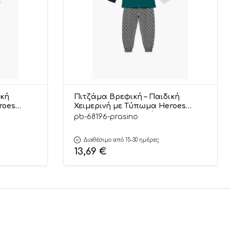
ική
Πιτζάμα Βρεφική – Παιδική
roes
Χειμερινή με Τύπωμα Heroes
Pretty
Πράσινο Βαμβακερή 100% | Pretty
pb-68196-prasino
Baby
Διαθέσιμο από 15-30 ημέρες
13,69
€