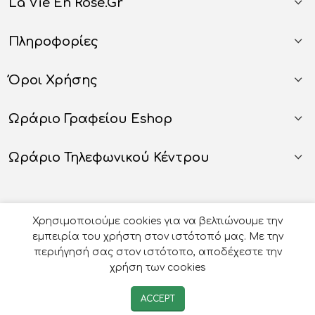
La Vie En Rose.gr
Πληροφορίες
Όροι Χρήσης
Ωράριο Γραφείου Eshop
Ωράριο Τηλεφωνικού Κέντρου
Χρησιμοποιούμε cookies για να βελτιώνουμε την
εμπειρία του χρήστη στον ιστότοπό μας. Με την
περιήγησή σας στον ιστότοπο, αποδέχεστε την
χρήση των cookies
© 2026
Οργάνωση Γάμου Βάπτισης - La Vie en Rose
-
ACCEPT
Developed by
e-avenue