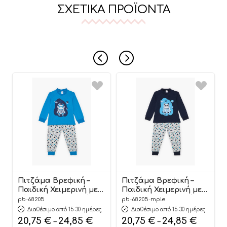
ΣΧΕΤΙΚΆ ΠΡΟΪΌΝΤΑ
Πιτζάμα Βρεφική –
Πιτζάμα Βρεφική –
Παιδική Χειμερινή με
Παιδική Χειμερινή με
Τύπωμα Αστροναύτης
Τύπωμα Αστροναύτης
pb-68205
pb-68205-mple
Μπλέ Βαμβακερή 100%
Μπλέ Βαμβακερή 100%
Διαθέσιμο από 15-30 ημέρες
Διαθέσιμο από 15-30 ημέρες
| Pretty Baby
| Pretty Baby
20,75
€
24,85
€
20,75
€
24,85
€
–
–