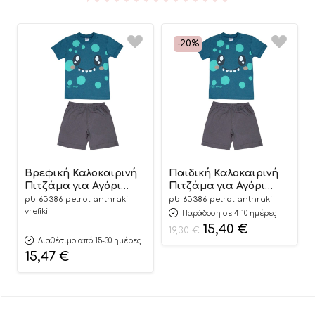
-20%
Βρεφική Καλοκαιρινή
Παιδική Καλοκαιρινή
Πιτζάμα για Αγόρι
Πιτζάμα για Αγόρι
Face Πετρόλ-Ανθρακί,
Face Πετρόλ-Ανθρακί,
pb-65386-petrol-anthraki-
pb-65386-petrol-anthraki
Ψιλή Πλέξη
Ψιλή Πλέξη
vrefiki
Παράδοση σε 4-10 ημέρες
Υφάσματος,
Υφάσματος,
15,40
€
19,30
€
Βαμβακερή 100% –
Βαμβακερή 100% –
Διαθέσιμο από 15-30 ημέρες
Pretty Baby
Pretty Baby – 9-10E
15,47
€