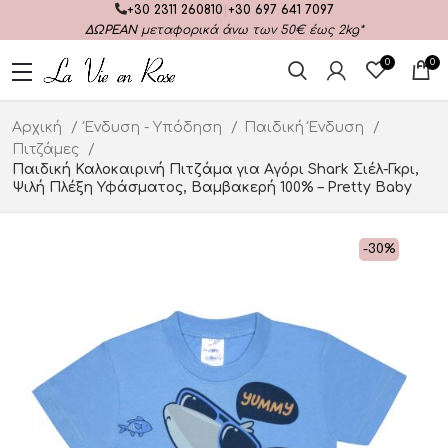
+30 2311 260810
|
+30 697 641 7097
ΔΩΡΕΑΝ
μεταφορικά άνω των 50€ έως 2kg*
0
0
Αρχική
Ένδυση - Υπόδηση
Παιδική Ένδυση
Πιτζάμες
Παιδική Καλοκαιρινή Πιτζάμα για Αγόρι Shark Σιέλ-Γκρι,
Ψιλή Πλέξη Υφάσματος, Βαμβακερή 100% – Pretty Baby
-30%