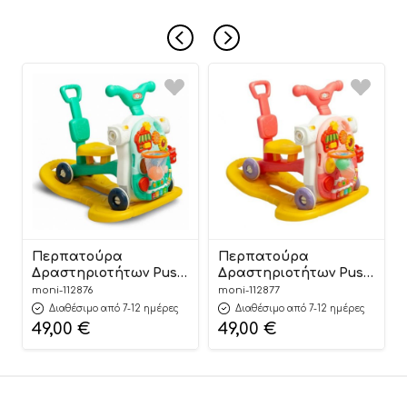
Περπατούρα
Περπατούρα
Δραστηριοτήτων Push
Δραστηριοτήτων Push
Walker 5 in 1 Modo
Walker 5 in 1 Modo
moni-112876
moni-112877
HE0813 Blue
HE0813 Pink
Διαθέσιμο από 7-12 ημέρες
Διαθέσιμο από 7-12 ημέρες
3801005602964 12m+ –
3801005602971 12m+ –
49,00
€
49,00
€
Moni Toys
Moni Toys