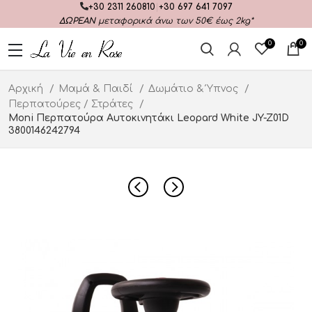
+30 2311 260810
|
+30 697 641 7097
ΔΩΡΕΑΝ
μεταφορικά άνω των 50€ έως 2kg*
0
0
Αρχική
Μαμά & Παιδί
Δωμάτιο & Ύπνος
Περπατούρες / Στράτες
Moni Περπατούρα Αυτοκινητάκι Leopard White JY-Z01D
3800146242794