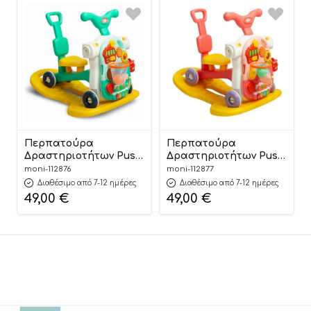
Περπατούρα
Περπατούρα
Δραστηριοτήτων Push
Δραστηριοτήτων Push
Walker 5 in 1 Modo
Walker 5 in 1 Modo
moni-112876
moni-112877
HE0813 Blue
HE0813 Pink
Διαθέσιμο από 7-12 ημέρες
Διαθέσιμο από 7-12 ημέρες
3801005602964 12m+ –
3801005602971 12m+ –
49,00
€
49,00
€
Moni Toys
Moni Toys