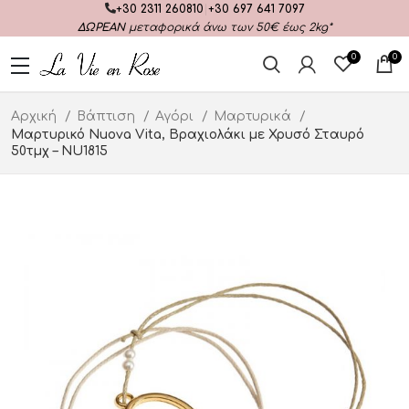
+30 2311 260810
|
+30 697 641 7097
ΔΩΡΕΑΝ
μεταφορικά άνω των 50€ έως 2kg*
0
0
Αρχική
Βάπτιση
Αγόρι
Μαρτυρικά
Μαρτυρικό Nuova Vita, Βραχιολάκι με Χρυσό Σταυρό
50τμχ – NU1815