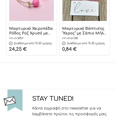
Μαρτυρικό Χειροπέδα
Μαρτυρικό Βάπτισης
Ρόδος Ροζ Χρυσό με
“Κερος” με Σάπιο Μήλο,
Κόμπο & Σταυρουδάκι
Ελαστική Κορδέλα &
rin-m305f
rin-mar200
Γυναικείο Βραχιόλι (25
Καρτελάκι | ΜΑΡ200
Διαθέσιμο από 15-30 ημέρες
Διαθέσιμο από 15-30 ημέρες
τεμάχια) | Μ305Φ
Riniotis
24,25
€
0,84
€
Riniotis
STAY TUNED!
Κάντε εγγραφή στο newsletter για να
λαμβάνετε πρώτοι τις προσφορές μας.