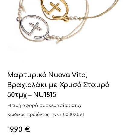
Μαρτυρικό Nuova Vita,
Βραχιολάκι με Χρυσό Σταυρό
50τμχ – NU1815
Η τιμή αφορά συσκευασία 50τμχ
Κωδικός προϊόντος:
nv-51.00002.091
19,90
€