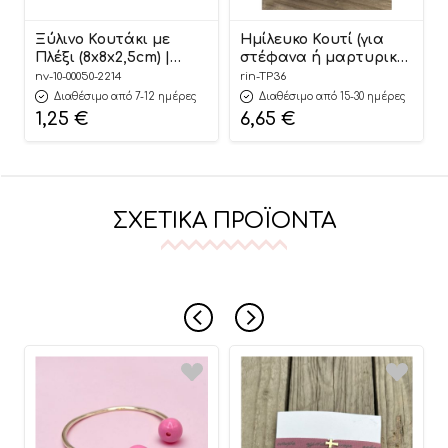
Ξύλινο Κουτάκι με
Ημίλευκο Κουτί (για
Πλέξι (8x8x2,5cm) |
στέφανα ή μαρτυρικά)
NU2214
| ΤΡ36
nv-10-00050-2214
rin-TP36
Διαθέσιμο από 7-12 ημέρες
Διαθέσιμο από 15-30 ημέρες
1,25
€
6,65
€
ΣΧΕΤΙΚΆ ΠΡΟΪΌΝΤΑ