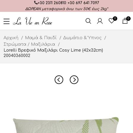
+30 2311 260810
|
+30 697 641 7097
ΔΩΡΕΑΝ
μεταφορικά άνω των 50€ έως 2kg*
0
0
Αρχική
Μαμά & Παιδί
Δωμάτιο & Ύπνος
Στρώματα / Μαξιλάρια
Lorelli Βρεφικό Μαξιλάρι Cosy Lime (42x32cm)
20040360002