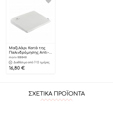
Μαξιλάρι Κατά της
Παλινδρόμησης Anti-
Reflux Pillow Memory
moni-108848
Foam Adore
Διαθέσιμο από 7-12 ημέρες
3800146268121 –
16,80
€
Cangaroo
ΣΧΕΤΙΚΆ ΠΡΟΪΌΝΤΑ