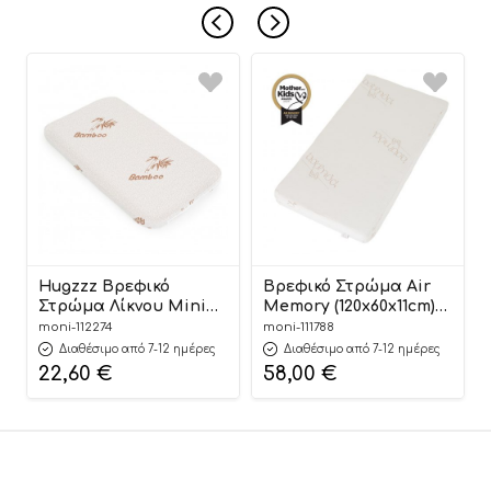
Hugzzz Βρεφικό
Βρεφικό Στρώμα Air
Στρώμα Λίκνου Mini
Memory (120x60x11cm)
Bamboo
3801005210022 – Hugzzz
moni-112274
moni-111788
(81.5×48.5×4.5cm)
Διαθέσιμο από 7-12 ημέρες
Διαθέσιμο από 7-12 ημέρες
3800146272548
22,60
€
58,00
€